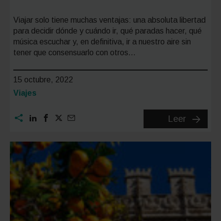
Viajar solo tiene muchas ventajas: una absoluta libertad
para decidir dónde y cuándo ir, qué paradas hacer, qué
música escuchar y, en definitiva, ir a nuestro aire sin
tener que consensuarlo con otros…
15 octubre, 2022
Categoría:
Viajes
Consejo
Leer
para
tu
segurid
si
viajas
solo
en