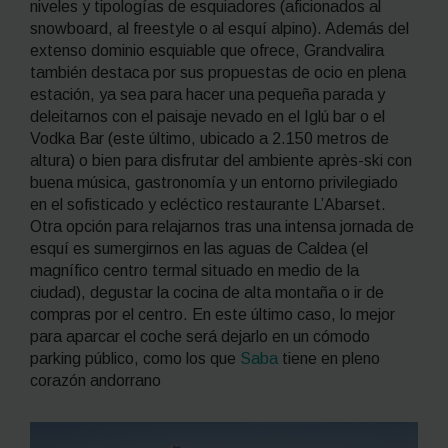
niveles y tipologías de esquiadores (aficionados al
snowboard, al
freestyle
o al esquí alpino). Además del
extenso dominio esquiable que ofrece, Grandvalira
también destaca por sus propuestas de ocio en plena
estación, ya sea para hacer una pequeña parada y
deleitarnos con el paisaje nevado en el Iglú bar o el
Vodka Bar (este último, ubicado a 2.150 metros de
altura) o bien para disfrutar del ambiente
après-ski
con
buena música, gastronomía y un entorno privilegiado
en el sofisticado y ecléctico restaurante L’Abarset.
Otra opción para relajarnos tras una intensa jornada de
esquí es sumergirnos en las aguas de Caldea (el
magnífico centro termal situado en medio de la
ciudad), degustar la cocina de alta montaña o ir de
compras por el centro. En este último caso, lo mejor
para aparcar el coche será dejarlo en un cómodo
parking público, como los que
Saba
tiene en pleno
corazón andorrano