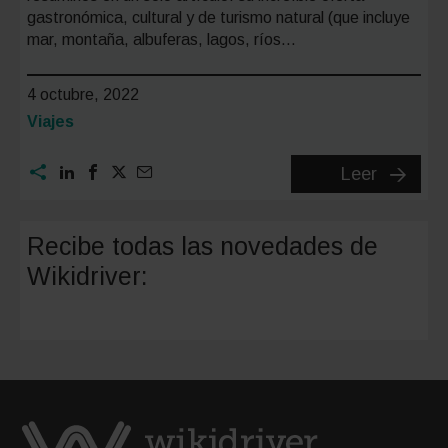
gastronómica, cultural y de turismo natural (que incluye
mar, montaña, albuferas, lagos, ríos…
4 octubre, 2022
Categoría:
Viajes
Qué
Leer
ver
y
Recibe todas las novedades de
hacer
Wikidriver:
en
Valenci
en
1
solo
día