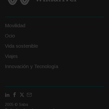
Movilidad
Ocio
Vida sostenible
Viajes
Innovación y Tecnología
LinkedIn
Facebook
X
Contactar
por
2005 © Saba
email