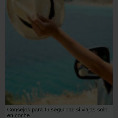
organiza
el
maleter
del
coche
Consejos para tu seguridad si viajas solo
en coche