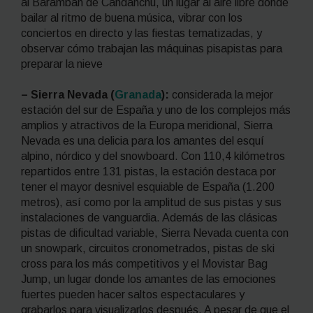
al Baramban de Candanchú, un lugar al aire libre donde
bailar al ritmo de buena música, vibrar con los
conciertos en directo y las fiestas tematizadas, y
observar cómo trabajan las máquinas pisapistas para
preparar la nieve
– Sierra Nevada (
Granada
):
considerada la mejor
estación del sur de España y uno de los complejos más
amplios y atractivos de la Europa meridional, Sierra
Nevada es una delicia para los amantes del esquí
alpino, nórdico y del
snowboard
. Con 110,4 kilómetros
repartidos entre 131 pistas, la estación destaca por
tener el mayor desnivel esquiable de España (1.200
metros), así como por la amplitud de sus pistas y sus
instalaciones de vanguardia. Además de las clásicas
pistas de dificultad variable, Sierra Nevada cuenta con
un
snowpark
, circuitos cronometrados, pistas de
ski
cross
para los más competitivos y el Movistar Bag
Jump, un lugar donde los amantes de las emociones
fuertes pueden hacer saltos espectaculares y
grabarlos para visualizarlos después. A pesar de que el