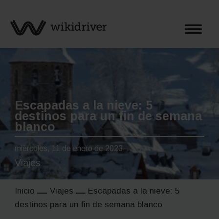
Saltar
al
contenido
Escapadas a la nieve: 5
destinos para un fin de semana
blanco
miércoles, 11 de enero de 2023
Viajes
Inicio
Viajes
Escapadas a la nieve: 5
destinos para un fin de semana blanco