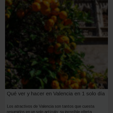
coche
Qué ver y hacer en Valencia en 1 solo día
Los atractivos de Valencia son tantos que cuesta
resumirlos en un solo artículo: su increíble oferta