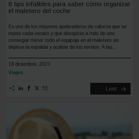
8 tips infalibles para saber cómo organizar
el maletero del coche
Es uno de los mayores quebraderos de cabeza que se
repite cada verano y que desquicia a más de uno:
conseguir meter todo el equipaje en el maletero sin
dejarse la espalda y acabar de los nervios. A las…
18 diciembre, 2023
Categoría:
Viajes
8
Leer
tips
infalible
para
saber
cómo