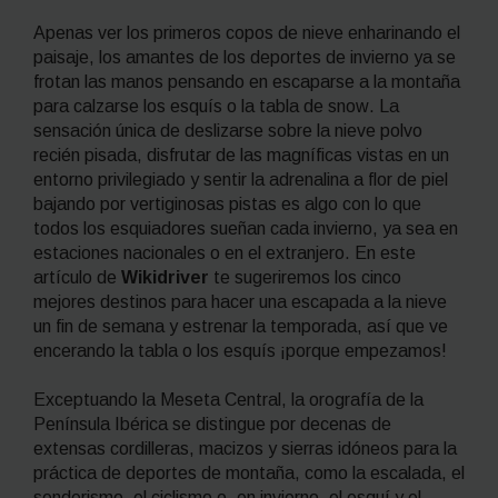
Apenas ver los primeros copos de nieve enharinando el
paisaje, los amantes de los deportes de invierno ya se
frotan las manos pensando en escaparse a la montaña
para calzarse los esquís o la tabla de
snow
. La
sensación única de deslizarse sobre la nieve polvo
recién pisada, disfrutar de las magníficas vistas en un
entorno privilegiado y sentir la adrenalina a flor de piel
bajando por vertiginosas pistas es algo con lo que
todos los esquiadores sueñan cada invierno, ya sea en
estaciones nacionales o en el extranjero. En este
artículo de
Wikidriver
te sugeriremos los cinco
mejores destinos para hacer una escapada a la nieve
un fin de semana y estrenar la temporada, así que ve
encerando la tabla o los esquís ¡porque empezamos!
Exceptuando la Meseta Central, la orografía de la
Península Ibérica se distingue por decenas de
extensas cordilleras, macizos y sierras idóneos para la
práctica de deportes de montaña, como la escalada, el
senderismo, el ciclismo o, en invierno, el esquí y el