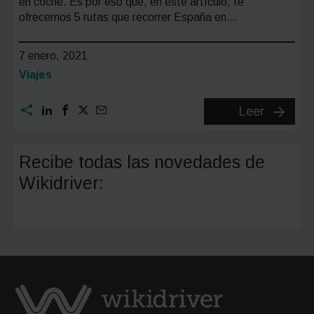
en coche. Es por eso que, en este artículo, te
ofrecemos 5 rutas que recorrer España en…
7 enero, 2021
Categoría:
Viajes
5
Leer
rutas
para
Recibe todas las novedades de
hacer
Wikidriver:
en
coche
por
España