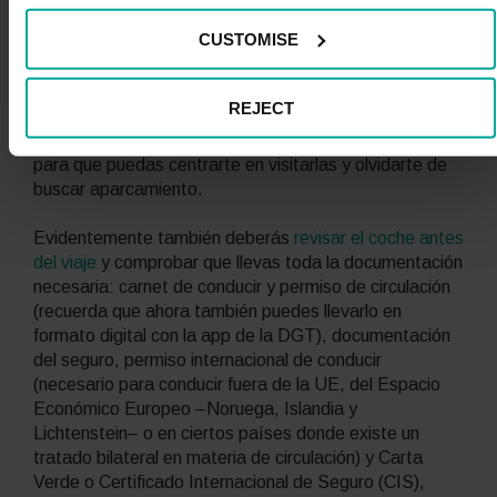
que el acceso en coche al centro histórico de muchas
CUSTOMISE
ciudades está restringido o bien es muy difícil encontrar
un hueco en la vía pública. Así, escojas la ruta que
escojas, te recomendamos estacionar tu vehículo en
REJECT
los parkings Saba de ciudades como
Milán
,
Praga
,
Hattingen, Hardenstein, Witten
,
Oporto, Leiria y Lisboa
para que puedas centrarte en visitarlas y olvidarte de
buscar aparcamiento.
Evidentemente también deberás
revisar el coche antes
del viaje
y comprobar que llevas toda la documentación
necesaria: carnet de conducir y permiso de circulación
(recuerda que ahora también puedes llevarlo en
formato digital con la
app
de la DGT), documentación
del seguro, permiso internacional de conducir
(necesario para conducir fuera de la UE, del Espacio
Económico Europeo –Noruega, Islandia y
Lichtenstein– o en ciertos países donde existe un
tratado bilateral en materia de circulación) y Carta
Verde o Certificado Internacional de Seguro (CIS),