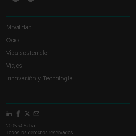
Movilidad
Ocio
Vida sostenible
Viajes
Innovación y Tecnología
LinkedIn
Facebook
X
Contactar
por
2005 © Saba
email
Todos los derechos reservados