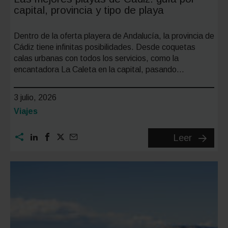
capital, provincia y tipo de playa
Dentro de la oferta playera de Andalucía, la provincia de
Cádiz tiene infinitas posibilidades. Desde coquetas
calas urbanas con todos los servicios, como la
encantadora La Caleta en la capital, pasando…
3 julio, 2026
Categoría:
Viajes
Las
Leer
mejores
playas
de
Cádiz:
guía
por