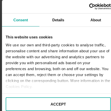
parque de fauna salvaje, el Reuschenberg, y visitar el
precioso jardín japonés, un remanso de paz y
tranquilidad en medio de la ciudad. A continuación, nos
dirigiremos hacia Hattingen, población ubicada en el sur
Consent
Details
About
del río Ruhr (un afluente del Rin). Tras pasearnos por
su distrito histórico y admirar las murallas que rodean la
ciudad vieja y sus tres castillos, podremos hacer una
This website uses cookies
ruta en bici hasta Witten, punto final de nuestro viaje
We use our own and third-party cookies to analyse traffic,
por Alemania. A lo largo de los 24 km que dura la ruta,
personalise content and share information about your use of
disfrutaremos de un entorno de postal, con frondosos
the website with our advertising and analytics partners to
bosques, riachuelos y restos de construcciones
provide you with personalised ads based on your
medievales, como el castillo de Hardenstein.
preferences and browsing, both on and off our website. You
Preparación del viaje y
can accept them, reject them or choose your settings by
documentación
clicking on the corresponding button. More information in the
Cookies Policy.
Tras escoger una propuesta, es hora de preparar el
viaje, desde la ruta en coche y las paradas que
haremos durante el trayecto, pasando por reservar el
ACCEPT
alojamiento y las actividades al llegar a tu destino. No
menos importante será reservar el aparcamiento, ya