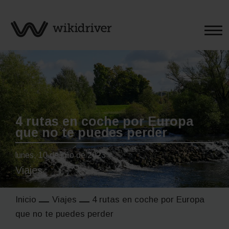
Saltar
al
contenido
4 rutas en coche por Europa
que no te puedes perder
lunes, 10 de julio de 2023
Viajes
Inicio
Viajes
4 rutas en coche por Europa
que no te puedes perder