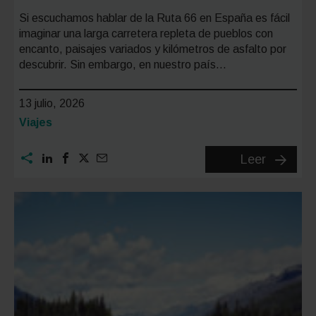
Si escuchamos hablar de la Ruta 66 en España es fácil
imaginar una larga carretera repleta de pueblos con
encanto, paisajes variados y kilómetros de asfalto por
descubrir. Sin embargo, en nuestro país…
13 julio, 2026
Categoría:
Viajes
La
Leer
Ruta
66
en
España:
todas
las
version