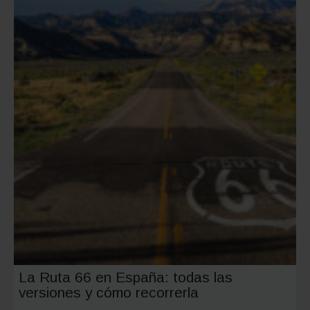
capital,
provinci
y
tipo
de
playa
La Ruta 66 en España: todas las
versiones y cómo recorrerla