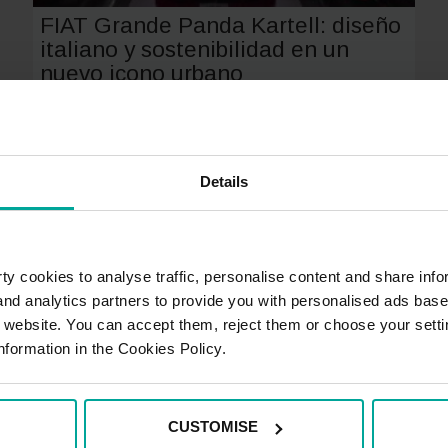
r
FIAT Grande Panda Kartell: diseño
italiano y sostenibilidad en un
nuevo icono urbano
rte
Los coches nuevos rara vez se presentan en ferias
dedicadas al mobiliario. Lo habitual es que se den a
Details
conocer en salones del automóvil, ferias del motor o
eventos organizados por las propias marcas. Por…
Categoría:
Vida sostenible
23 julio, 2025
y cookies to analyse traffic, personalise content and share info
 and analytics partners to provide you with personalised ads bas
je
FIAT
Leer
r website. You can accept them, reject them or choose your setti
Grande
nformation in the Cookies Policy.
:
Panda
Kartell:
CUSTOMISE
diseño