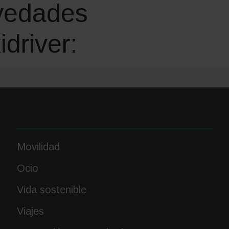
vedades
driver:
ble
Movilidad
Ocio
Vida sostenible
Viajes