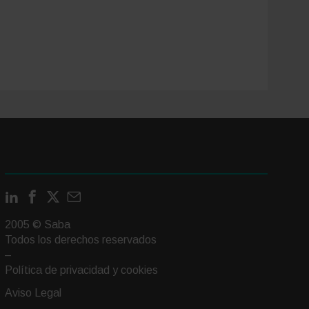
LinkedIn
Facebook
X
Contactar
por
2005 © Saba
email
Todos los derechos reservados
–
Política de privacidad y cookies
Aviso Legal