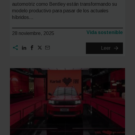
automotriz como Bentley están transformando su
modelo productivo para pasar de los actuales
híbridos…
Categoría:
Vida sostenible
28 noviembre, 2025
El
Leer
primer
a
SUV
r
eléctrico
de
a
Bentley
llegará
tas
en
mbientales:
2026