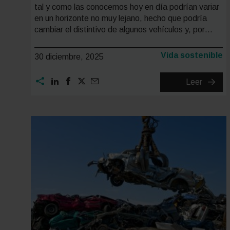
tal y como las conocemos hoy en día podrían variar
en un horizonte no muy lejano, hecho que podría
cambiar el distintivo de algunos vehículos y, por…
Categoría:
Vida sostenible
30 diciembre, 2025
La
Leer
DGT
estudi
cambia
el
sistem
de
etique
medioa
qué
podría