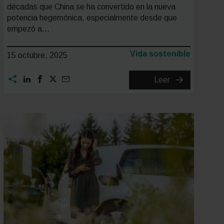
décadas que China se ha convertido en la nueva
potencia hegemónica, especialmente desde que
empezó a…
Categoría:
Vida sostenible
15 octubre, 2025
Los
Leer
5
SUV
chinos
a
la
venta
en
España:
modelos,
precios