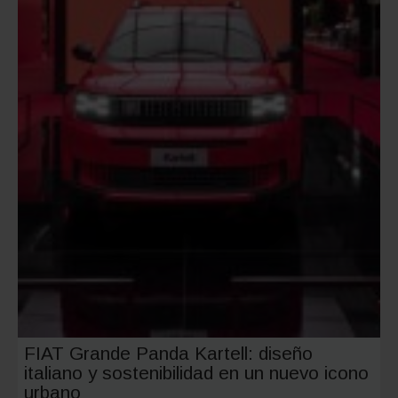
tu
garaje
comunit
FIAT Grande Panda Kartell: diseño
italiano y sostenibilidad en un nuevo icono
urbano