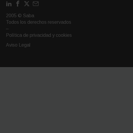
LinkedIn
Facebook
X
Contactar
por
2005 © Saba
email
Todos los derechos reservados
–
Política de privacidad y cookies
Aviso Legal