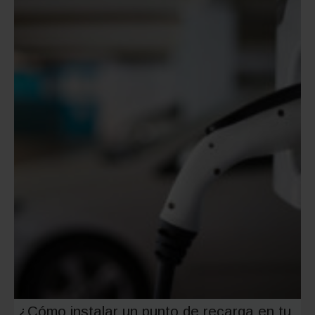
eléctric
solar
¿Cómo instalar un punto de recarga en tu