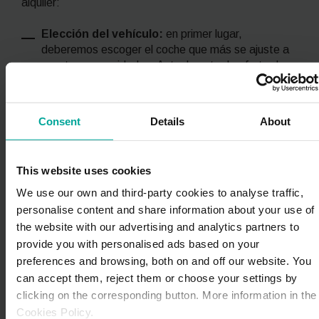
alquiler:
Elección del vehículo:
en primer lugar,
deberemos escoger el coche que más se ajuste a
nuestras necesidades. Actualmente, la oferta de
vehículos de
renting
suele ser muy amplia, con una
gran variedad de tipologías de automóviles,
modelos y sistemas de propulsión (de
Consent
Details
About
gasolina/diésel, híbridos y eléctricos), tanto en las
oficinas físicas como a través de plataformas en
línea. La mayoría de ellas permiten aplicar varios
This website uses cookies
filtros para seleccionar el vehículo que más se
ajuste a nuestras necesidades (tipo de
We use our own and third-party cookies to analyse traffic,
combustible, etiqueta ambiental, cambio manual o
personalise content and share information about your use of
automático, etc.).
the website with our advertising and analytics partners to
provide you with personalised ads based on your
Definición del contrato:
como hemos
preferences and browsing, both on and off our website. You
comentado en apartados anteriores, el
renting
flexible no exige permanencias largas, sino que el
can accept them, reject them or choose your settings by
usuario puede decidir la duración del contrato y
clicking on the corresponding button. More information in the
tiene mucha más libertad que en el
renting
clásico.
Cookies Policy.