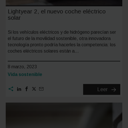
Lightyear 2, el nuevo coche eléctrico
solar
Si los vehículos eléctricos y de hidrógeno parecían ser
el futuro de la movilidad sostenible, otra innovadora
tecnología pronto podría hacerles la competencia: los
coches eléctricos solares están a…
8 marzo, 2023
Categoría:
Vida sostenible
Lightyea
Leer
2,
el
nuevo
coche