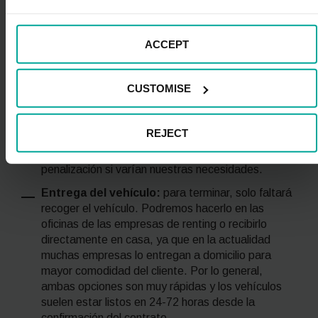
La mayoría de las empresas exigen un mes de
permanencia y, algunas, incluso solo quince días.
ACCEPT
Condiciones y servicios incluidos:
seguidamente deberemos comprobar las
condiciones del contrato y qué servicios incluye.
CUSTOMISE
Será muy importante revisar el kilometraje mensual
o anual, los servicios que incluye la cuota
(mantenimiento del vehículo, seguro a todo riesgo,
REJECT
asistencia en carretera, cambio de neumáticos,
etc.) y la posibilidad de cambiar de vehículo sin
penalización si varían nuestras necesidades.
Entrega del vehículo:
para terminar, solo faltará
recoger el vehículo. Podremos hacerlo en las
oficinas de las empresas de
renting
o recibirlo
directamente en casa, ya que en la actualidad
muchas empresas lo entregan a domicilio para
mayor comodidad del cliente. Por lo general,
ambas opciones son muy rápidas y los vehículos
suelen estar listos en 24-72 horas desde la
confirmación del contrato.