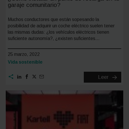
garaje comunitario?
Muchos conductores que están sopesando la
posibilidad de adquirir un coche eléctrico suelen tener
las mismas dudas: ¿los vehículos eléctricos tienen
suficiente autonomía?, ¿existen suficientes…
25 marzo, 2022
Categoría:
Vida sostenible
¿Cómo
Leer
instalar
un
punto
de
recarga
en