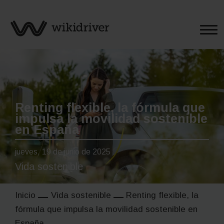
Saltar
al
contenido
Renting flexible, la fórmula que
impulsa la movilidad sostenible
en España
jueves, 19 de junio de 2025
Vida sostenible
Inicio
Vida sostenible
Renting flexible, la
fórmula que impulsa la movilidad sostenible en
España