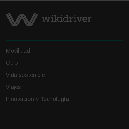
en
un
nuevo
icono
urbano
Movilidad
Ocio
Vida sostenible
Viajes
Innovación y Tecnología