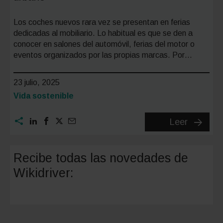
Los coches nuevos rara vez se presentan en ferias
dedicadas al mobiliario. Lo habitual es que se den a
conocer en salones del automóvil, ferias del motor o
eventos organizados por las propias marcas. Por…
23 julio, 2025
Categoría:
Vida sostenible
FIAT
Leer
Grande
Panda
Recibe todas las novedades de
Kartell:
Wikidriver:
diseño
italiano
y
sostenib