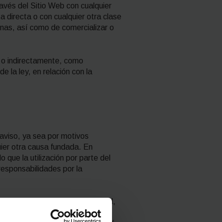
ravés del Sitio Web con cualquier
ta directa o con cualquier otra clase
sonas, así como de comercializar o
a o indirectamente, como
 la ley, en relación con la
 aviso, ya sea por motivos
uier otra causa fundada. En
o que la utilización por parte del
responsabilidades por la
ento del Sitio Web y, en general,
as a una actuación dolosa o