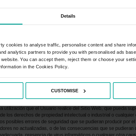
 por origen causas de fuerza mayor. En cualquier caso, sea cua
daños directos o indirectos, daño emergente y/o por lucro cesan
Details
idad por los daños y perjuicios de toda naturaleza que puedan d
idad de los contenidos transmitidos, difundidos, almacenados, p
dido a través del Sitio Web; ni tampoco por los contenidos pres
en la medida de lo posible de actualizar y rectificar aquella in
y cookies to analyse traffic, personalise content and share info
 obstante, quedará exonerada de responsabilidad por su no actua
 and analytics partners to provide you with personalised ads bas
iones vertidos en la misma.
r website. You can accept them, reject them or choose your setti
nformation in the Cookies Policy.
dad por los daños y perjuicios de toda clase que puedan deberse
os en los contenidos que puedan producir alteración en los siste
s en los mismos. SABA no se hace responsable de los contenid
A por cualquier medio, siendo por tanto imputable al Usuario c
CUSTOMISE
mismo.
utilización que el Usuario realice del Sitio Web, que pueda supo
 de los derechos de propiedad intelectual o industrial o cualquier
s posibles errores de seguridad que se pudieran producir por el 
ores no actualizadas, o de las consecuencias que se pudieran d
inadecuada, presencia de virus informáticos o cualquier otra c