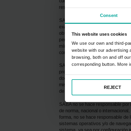
culposa de los Usuarios y/o tengan
responsabilidad alguna ya sea por 
Consent
SABA excluye cualquier responsabil
exactitud, exhaustividad y/o actual
obtenidos o a los que se haya acce
This website uses cookies
personas o entidades. SABA tratará 
We use our own and third-part
mínimas garantías de veracidad. No
website with our advertising
como por los contenidos e informac
browsing, both on and off ou
corresponding button. More i
SABA excluye cualquier responsabili
presencia de otros elementos lesiv
documentos o sistemas almacenado
mismos, que el Usuario envíe a SAB
REJECT
de los contenidos enviados por el 
SABA no se hace responsable por la 
de norma, nacional o internacional,
forma, no se hace responsable de lo
sistemas operativos y/o de navegad
sistema, ya sea por configuración 