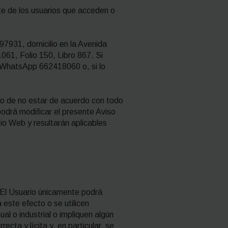
te de los usuarios que acceden o
7931, domicilio en la Avenida
061, Folio 150, Libro 867. Si
el WhatsApp 662418060 o, si lo
aso de no estar de acuerdo con todo
odrá modificar el presente Aviso
io Web y resultarán aplicables
. El Usuario únicamente podrá
este efecto o se utilicen
al o industrial o impliquen algún
ecta y lícita y, en particular, se