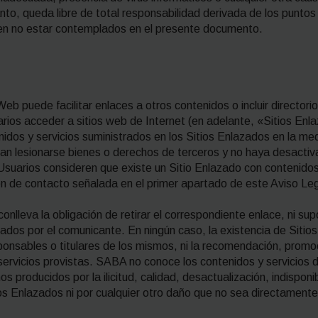
tanto, queda libre de total responsabilidad derivada de los punto
n no estar contemplados en el presente documento.
puede facilitar enlaces a otros contenidos o incluir directori
rios acceder a sitios web de Internet (en adelante, «Sitios E
nidos y servicios suministrados en los Sitios Enlazados en la m
edan lesionarse bienes o derechos de terceros y no haya desactiva
Usuarios consideren que existe un Sitio Enlazado con contenidos
n de contacto señalada en el primer apartado de este Aviso Leg
nlleva la obligación de retirar el correspondiente enlace, ni su
icados por el comunicante. En ningún caso, la existencia de Siti
ponsables o titulares de los mismos, ni la recomendación, promo
servicios provistas. SABA no conoce los contenidos y servicios d
 producidos por la ilicitud, calidad, desactualización, indisponibil
tios Enlazados ni por cualquier otro daño que no sea directamen