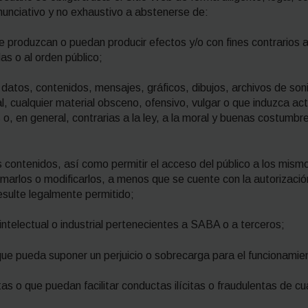
nciativo y no exhaustivo a abstenerse de:
e produzcan o puedan producir efectos y/o con fines contrarios a 
 o al orden público;
n, datos, contenidos, mensajes, gráficos, dibujos, archivos de son
, cualquier material obsceno, ofensivo, vulgar o que induzca act
 o, en general, contrarias a la ley, a la moral y buenas costum
 los contenidos, así como permitir el acceso del público a los mis
marlos o modificarlos, a menos que se cuente con la autorización 
esulte legalmente permitido;
ntelectual o industrial pertenecientes a SABA o a terceros;
 que pueda suponer un perjuicio o sobrecarga para el funcionamie
as o que puedan facilitar conductas ilícitas o fraudulentas de cua