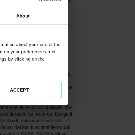
l fuere su causa, SABA no asumirá
te.
About
eberse a la falta de veracidad,
uestos a disposición o recibidos,
tados u ofertados por terceras
formación que no cumpla con las
rmation about your use of the
lización o rectificación, así
ed on your preferences and
ngs by clicking on the
 a la presencia de virus o a la
mas informáticos, así como en los
os, cualesquiera que sean los
ualquier responsabilidad dimanante
ACCEPT
ner una violación de cualquier tipo
 otro derecho de terceros. De igual
hecho de utilizar versiones de
erivar del mal funcionamiento del
ausa ajena a SABA. SABA excluye