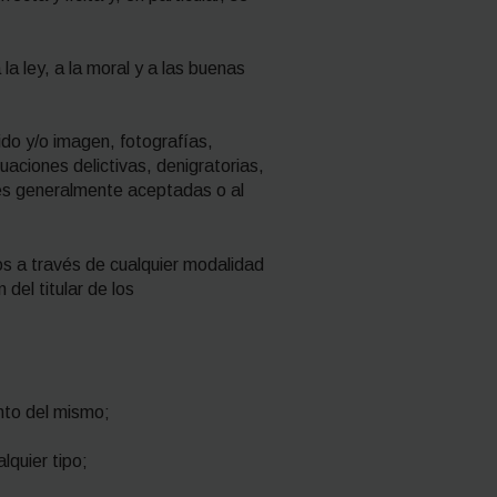
la ley, a la moral y a las buenas
ido y/o imagen, fotografías,
uaciones delictivas, denigratorias,
bres generalmente aceptadas o al
mos a través de cualquier modalidad
del titular de los
nto del mismo;
lquier tipo;