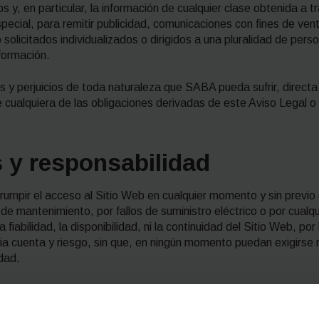
s y, en particular, la información de cualquier clase obtenida a t
 especial, para remitir publicidad, comunicaciones con fines de ven
 solicitados individualizados o dirigidos a una pluralidad de per
formación.
s y perjuicios de toda naturaleza que SABA pueda sufrir, direct
cualquiera de las obligaciones derivadas de este Aviso Legal o de
s y responsabilidad
rumpir el acceso al Sitio Web en cualquier momento y sin previo
 de mantenimiento, por fallos de suministro eléctrico o por cualq
abilidad, la disponibilidad, ni la continuidad del Sitio Web, por l
pia cuenta y riesgo, sin que, en ningún momento puedan exigirse 
idad.
e que existan interrupciones, demoras, errores, mal funcionami
u origen en causas que escapan del control de SABA, y/o debid