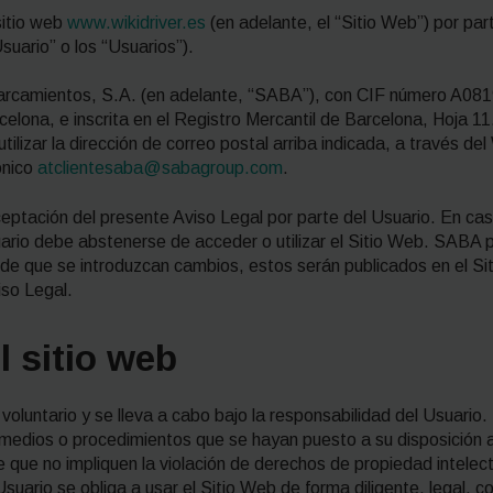
sitio web
www.wikidriver.es
(en adelante, el “Sitio Web”) por par
Usuario” o los “Usuarios”).
parcamientos, S.A. (en adelante, “SABA”), con CIF número A0819
lona, e inscrita en el Registro Mercantil de Barcelona, Hoja 11.
lizar la dirección de correo postal arriba indicada, a través d
ónico
atclientesaba@sabagroup.com
.
aceptación del presente Aviso Legal por parte del Usuario. En c
uario debe abstenerse de acceder o utilizar el Sitio Web. SABA p
e que se introduzcan cambios, estos serán publicados en el Sit
iso Legal.
 sitio web
voluntario y se lleva a cabo bajo la responsabilidad del Usuario
medios o procedimientos que se hayan puesto a su disposición a 
 que no impliquen la violación de derechos de propiedad intelectu
uario se obliga a usar el Sitio Web de forma diligente, legal, corr