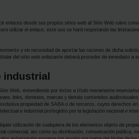
ucir enlaces desde sus propios sitios web al Sitio Web salvo c
ero utilizar el enlace, este uso se hará respetando las limitacion
momento y sin necesidad de aportar las razones de dicha solicitu
 titular del sitio web enlazante deberá proceder de inmediato a su
 industrial
Sitio Web, entendiendo por éstos a título meramente enunciativo 
ware, links, dominios, marcas y demás contenidos audiovisuales
la exclusiva propiedad de SABA o de terceros, cuyos derechos e
lectual e industrial protegidos por la legislación nacional e inter
uier utilización de cualquiera de los elementos objeto de propied
cial comercial, así como su distribución, comunicación pública, mo
lvo autorización expresa por escrito por parte del titular de lo