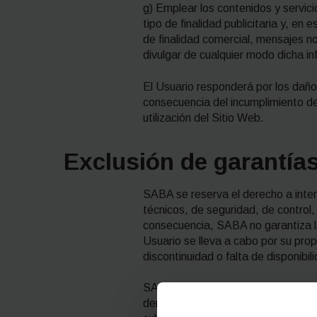
g) Emplear los contenidos y servicio
tipo de finalidad publicitaria y, en
de finalidad comercial, mensajes no
divulgar de cualquier modo dicha in
El Usuario responderá por los daño
consecuencia del incumplimiento de 
utilización del Sitio Web.
Exclusión de garantía
SABA se reserva el derecho a inter
técnicos, de seguridad, de control,
consecuencia, SABA no garantiza la fi
Usuario se lleva a cabo por su pro
discontinuidad o falta de disponibil
SABA no será responsable en caso d
demás inconvenientes que tengan s