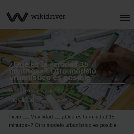
Saltar
al
contenido
¿Qué es la «ciudad 15
minutos»? Otro modelo
urbanístico es posible
lunes, 16 de mayo de 2022
Movilidad
Inicio
Movilidad
¿Qué es la «ciudad 15
minutos»? Otro modelo urbanístico es posible