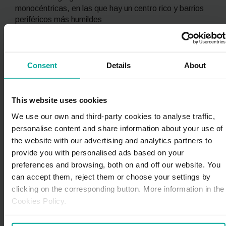
monocéntricas, en las que hay un centro rico y barrios
periféricos más humildes
– mejora de las condiciones de accesibilidad a la
vivienda:
una ciudad sin centro eliminaría la asociación
«viviendas caras/núcleo urbano» y «viviendas
Consent
Details
About
baratas/extrarradio», garantizando las condiciones de
accesibilidad a la vivienda y suprimiendo la
especulación urbanística
This website uses cookies
We use our own and third-party cookies to analyse traffic,
Ejemplos de ciudades que están
personalise content and share information about your use of
intentando implantar este modelo
the website with our advertising and analytics partners to
Aunque la iniciativa también tiene sus detractores, en
provide you with personalised ads based on your
general ha recibido una fantástica acogida y varias
preferences and browsing, both on and off our website. You
urbes del mundo como Melbourne, Portland y París
can accept them, reject them or choose your settings by
están trabajando para reimaginar y remodelar su
clicking on the corresponding button. More information in the
paisaje urbano tomando los desplazamientos
Cookies Policy.
sostenibles a pie o en bici como eje de esta
transformación. De hecho, precisamente el concepto