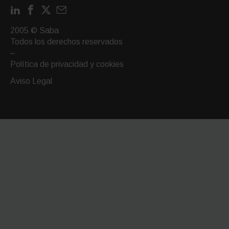
LinkedIn
Facebook
X
Contactar
por
2005 © Saba
email
Todos los derechos reservados
–
Política de privacidad y cookies
Aviso Legal