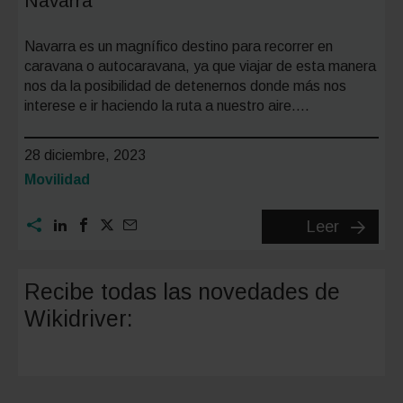
Navarra
Navarra es un magnífico destino para recorrer en
caravana o autocaravana, ya que viajar de esta manera
nos da la posibilidad de detenernos donde más nos
interese e ir haciendo la ruta a nuestro aire….
28 diciembre, 2023
Categoría:
Movilidad
Áreas
Leer
y
parking
Recibe todas las novedades de
de
Wikidriver:
autocar
en
Navarra