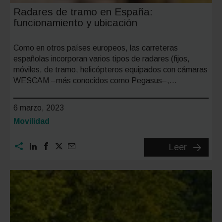
Radares de tramo en España:
funcionamiento y ubicación
Como en otros países europeos, las carreteras
españolas incorporan varios tipos de radares (fijos,
móviles, de tramo, helicópteros equipados con cámaras
WESCAM –más conocidos como Pegasus–,…
6 marzo, 2023
Categoría:
Movilidad
Radares
Leer
de
tramo
en
España:
funcion