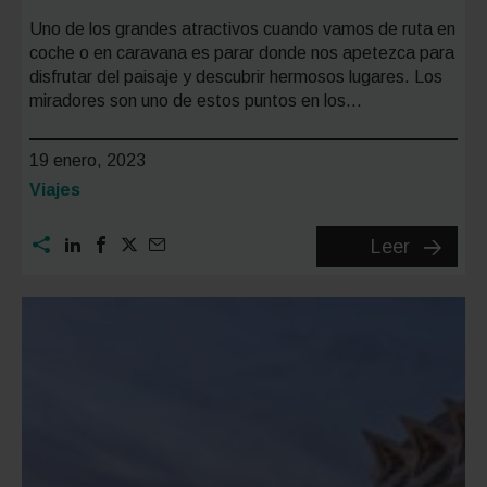
Uno de los grandes atractivos cuando vamos de ruta en
coche o en caravana es parar donde nos apetezca para
disfrutar del paisaje y descubrir hermosos lugares. Los
miradores son uno de estos puntos en los…
19 enero, 2023
Categoría:
Viajes
Los
Leer
5
mejores
mirador
de
España
para
llegar