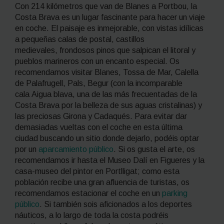
Con 214 kilómetros que van de Blanes a Portbou, la
Costa Brava es un lugar fascinante para hacer un viaje
en coche. El paisaje es inmejorable, con vistas idílicas
a pequeñas calas de postal, castillos
medievales, frondosos pinos que salpican el litoral y
pueblos marineros con un encanto especial. Os
recomendamos visitar Blanes, Tossa de Mar, Calella
de Palafrugell, Pals, Begur (con la incomparable
cala Aigua blava, una de las más frecuentadas de la
Costa Brava por la belleza de sus aguas cristalinas) y
las preciosas Girona y Cadaqués. Para evitar dar
demasiadas vueltas con el coche en esta última
ciudad buscando un sitio donde dejarlo, podéis optar
por un
aparcamiento público
. Si os gusta el arte, os
recomendamos ir hasta el Museo Dalí en Figueres y la
casa-museo del pintor en Portlligat; como esta
población recibe una gran afluencia de turistas, os
recomendamos estacionar el coche en un
parking
público
. Si también sois aficionados a los deportes
náuticos, a lo largo de toda la costa podréis