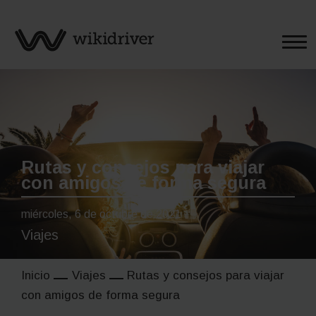
Saltar
al
contenido
Rutas y consejos para viajar
con amigos de forma segura
miércoles, 6 de octubre de 2021
Viajes
Inicio
Viajes
Rutas y consejos para viajar
con amigos de forma segura