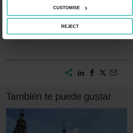
que otro imprevisto, pueden traducirse en
CUSTOMISE
malentendidos y situaciones un poco tensas; para
evitar discutiros, tened mucha paciencia, exponed
vuestros puntos de vista e intentad llegar a un
REJECT
acuerdo; ¡recordad que el objetivo del viaje es
divertirse y pasarlo bien!
También te puede gustar