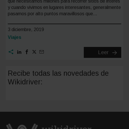
que necesitamos millones para recorrer sitios de interés
y cuando vivimos en lugares interesantes, generalmente
pasamos por alto puntos maravillosos que…
3 diciembre, 2019
Categoría:
Viajes
Valencia
Leer
planes
gratuito
Recibe todas las novedades de
para
Wikidriver:
de
fin
de
semana