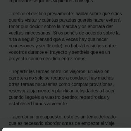
importante seguir los siguientes consejos:
– definir el destino previamente: hablar sobre qué sitios
queréis visitar y cuántas paradas queréis hacer evitará
tener que decidir sobre la marcha y os ahorrará dar
vueltas innecesarias. Si os ponéis de acuerdo sobre la
ruta a seguir (pensad que a veces hay que hacer
concesiones y ser flexible), no habrá tensiones entre
vosotros durante el trayecto y sentiréis que es un
proyecto común decidido entre todos
– repartir las tareas entre los viajeros: un viaje en
carretera no solo se reduce a conducir; hay muchas
otras tareas necesarias como comprar provisiones,
reservar alojamiento y planificar actividades a hacer
cuando lleguéis a vuestro destino; repartíroslas y
estableced turnos al volante
– acordar un presupuesto: este es un tema delicado
que es necesario abordar antes de empezar el viaje
para evitar tensiones. Lo mejor es que cada uno