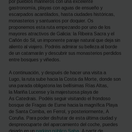
por pueblos marineros con una excelente
gastronomía, playas con aguas de ensueño y
escarpados acantilados, hasta ciudades históricas,
monasterios y santuarios por doquier. Os
proponemos esta ruta empezando por uno de los
mayores atractivos de Galicia: la Ribeira Sacra y el
Cañón do Sil, un imponente paraje natural que deja sin
aliento al viajero. Podréis admirar su belleza al borde
de un catamarán y descubrir sus monasterios perdidos
entre bosques y viñedos.
A continuación, y después de hacer una visita a
Lugo, la ruta sube hacia la Costa da Morte, donde son
una parada obligatoria las bellísimas Rías Altas,
la Mariña Lucense y la majestuosa playa de
As Catedrais. Podéis seguir visitando el frondoso
bosque de Fragas de Eume hacia la magnífica Playa
de Santa Comba, en Ferrol, y posteriormente, A
Coruña. Para poder disfrutar de esta última ciudad y
despreocuparte del aparcamiento del coche, puedes
dejarlo en un
parking público Saba
. A partir de