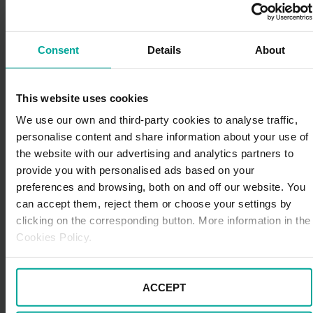
exponga cuánto se quiere gastar y lleguéis a un
acuerdo
Consent
Details
About
– revisar el vehículo antes de salir: este es un punto
muy importante, ya que el coche debe estar en buen
estado antes de empezar el viaje
This website uses cookies
We use our own and third-party cookies to analyse traffic,
–
aplicar una conducción preventiva
: para evitar sustos
al volante, conducid con cuidado, de forma suave y sin
personalise content and share information about your use of
acelerones ni frenazos. Intentad circular de día (a
the website with our advertising and analytics partners to
ser posible, a primera hora de la mañana para tener
provide you with personalised ads based on your
más visibilidad y estar más descansados), pero si lo
preferences and browsing, both on and off our website. You
hacéis de noche, tened algunas
recomendaciones en
can accept them, reject them or choose your settings by
cuenta
, como comprobar que funcionan bien las luces,
clicking on the corresponding button. More information in the
que los espejos retrovisores estén bien reglados y que
Cookies Policy.
la ruta escogida esté en buen estado y bien iluminada
– tener mucha paciencia y dialogad: a pesar de todo lo
ACCEPT
que os hemos recomendado hasta ahora, el cansancio
del viaje y muchas horas al volante, sumado a algún