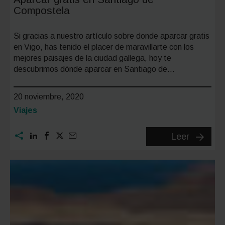
Compostela
Si gracias a nuestro artículo sobre donde aparcar gratis
en Vigo, has tenido el placer de maravillarte con los
mejores paisajes de la ciudad gallega, hoy te
descubrimos dónde aparcar en Santiago de…
20 noviembre, 2020
Categoría:
Viajes
Aparcar
Leer
gratis
en
Santiag
de
Compos