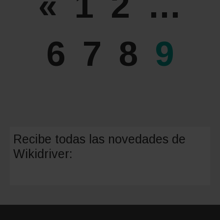
«
1
2
…
mi
coche
en
6
7
8
9
4
pasos
Recibe todas las novedades de
Wikidriver: