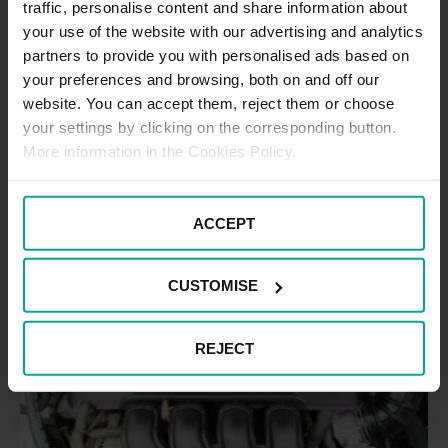
coche eléctrico que tanto te gustó y que facilitaría tu
traffic, personalise content and share information about
vida sin causar daño ambiental. Los modelos eléctricos
your use of the website with our advertising and analytics
no tienen nada que envidiarles a los…
partners to provide you with personalised ads based on
your preferences and browsing, both on and off our
3 diciembre, 2019
website. You can accept them, reject them or choose
your settings by clicking on the corresponding button.
Categoría:
Vida sostenible
More information in the Cookies Policy.
Coches
Leer
eléctrico
ACCEPT
guía
básica
CUSTOMISE
de
uso
para
REJECT
el
conduct
novato