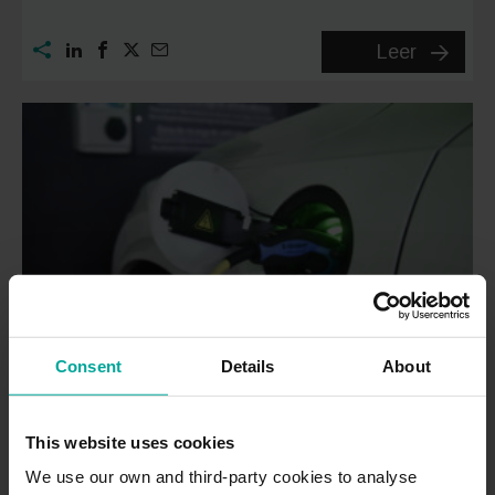
5
Leer
consejo
para
optimiza
la
batería
de
tu
coche
eléctric
Consent
Details
About
Coches eléctricos: guía básica de uso
para el conductor novato
This website uses cookies
Aquí estás, pensando seriamente si comprar o no ese
We use our own and third-party cookies to analyse