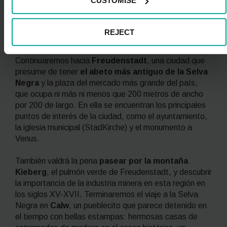
CUSTOMISE
montañas y atravesado por las aguas del río Kinzig.
Aquí recorreremos su precioso casco histórico, sus
principales edificios y sus numerosos museos, como el
REJECT
del ferrocarril, el de la farmacia o el del mercado.
Continuaremos hacia
Freudenstadt
, una ciudad que
presume de tener
el abeto más antiguo de la Selva
Negra
y la plaza del mercado más grande del país,
que ocupa ni más ni menos que 200 metros de ancho
por 200 de largo. En ella se encuentran los principales
puntos de interés de la ciudad, como el ayuntamiento,
la iglesia municipal (
StadKirche
) y el monumento a
Venus.
También valdrá la pena
pasear por la montaña
Kieberg
, el pulmón verde de Freudenstadt, y descubrir
la importancia de la industria minera en esta región en
los siglos XV-XVII. Terminaremos el viaje a la Selva
Negra en
Calw
, un pueblecito que parece detenido en
el tiempo con bellas estampas: hermosas casas de