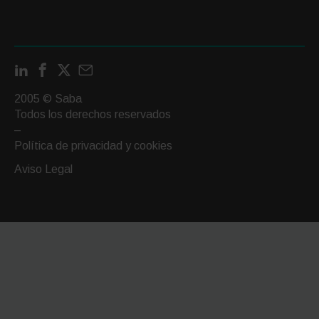
LinkedIn
Facebook
X
Contactar
por
2005 © Saba
email
Todos los derechos reservados
–
Política de privacidad y cookies
Aviso Legal