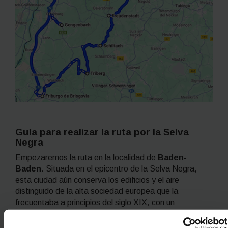
Guía para realizar la ruta por la Selva
Negra
Empezaremos la ruta en la localidad de
Baden-
Baden
. Situada en el epicentro de la Selva Negra,
esta ciudad aún conserva los edificios y el aire
distinguido de la alta sociedad europea que la
frecuentaba a principios del siglo XIX, con un
hipódromo, un casino, palacios barrocos y joyerías.