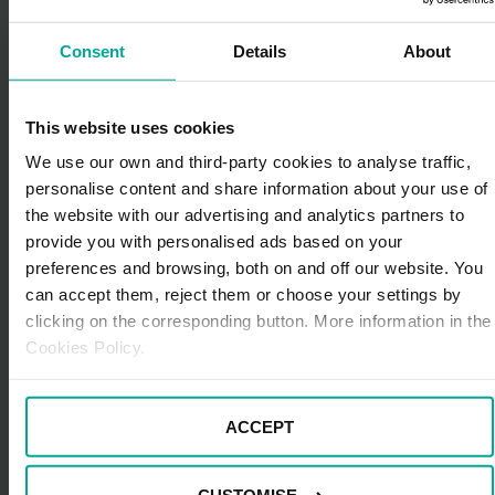
A continuación, proseguiremos hacia un pueblecito que
parece sacado de un lienzo: nos referimos a
Consent
Details
About
Gegenbach
y sus deliciosos recovecos, que Tim
Burton decidió incluir en algunas escenas de su
película
Charlie y la fábrica de chocolate
.
This website uses cookies
We use our own and third-party cookies to analyse traffic,
La siguiente parada de la ruta nos llevará hasta
personalise content and share information about your use of
Friburgo
, otra localidad absolutamente encantadora
cuya
arquitectura medieval y
bächle
(pequeños
the website with our advertising and analytics partners to
canales de agua que lo atraviesan) nos fascinarán de
provide you with personalised ads based on your
inmediato.
preferences and browsing, both on and off our website. You
can accept them, reject them or choose your settings by
De Friburgo nos iremos a
Triberg
, donde la naturaleza
clicking on the corresponding button. More information in the
cobrará protagonismo de nuevo con imponentes
Cookies Policy.
cascadas (algunas, con más de 160 metros de caída),
densos bosques de abetos y pinos y el río Gutach que
cruza la ciudad. En Triberg también aprovecharemos
ACCEPT
para
visitar el Museo Regional de la Selva Negra
y
numerosas fábricas de relojes de cuco antes de irnos a
Schiltach, otro pueblecito perdido entre verdes