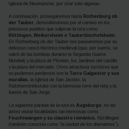
Iglesia de Neumünster, por citar solo algunas.
A continuación, proseguiremos hacia
Rothenburg ob
der Tauber
, detendiéndonos por el camino en los
preciosos pueblos que salpican la ruta como
Röttingen, Weikersheim o Tauberbischofsheim
.
En Rothenburg ob der Tauber nos pasearemos por su
delicioso casco histórico medieval (que, por suerte, se
salvó de las bombas durante la Segunda Guerra
Mundial) y la plaza de Plönlein, los Jardines del castillo
y la plaza del mercado. Otros atractivos turísticos que
no podemos perdernos son la
Torre Galgentor y sus
murallas
, la Iglesia de San Jacobo, la
Ratsherrntrinkstube con la hermosa torre del reloj y la
fuente de San Jorge.
La siguiente parada de la ruta es
Augsburgo
, no sin
antes visitar localidades tan hermosas como
Feuchtwangen y su claustro románico
, Nördlingen
(también conocida como “la ciudad de los diamantes”),