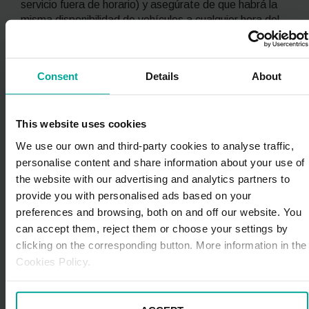
servicio fuera de horario) y asegúrate de que habrá la
misma disponibilidad de vehículos a cualquier hora del
día (algunas compañías puede que de noche ofrezcan
una selección menor).
Consent
Details
About
Sé flexible con la duración del contrato de
alquiler
Hay quien piensa que alquilar un coche varios días en
This website uses cookies
lugar de un solo es más caro, pero algunas compañías
ofrecen mejores tarifas para alquileres largos en lugar
We use our own and third-party cookies to analyse traffic,
de cortos. Consulta las tarifas de cada empresa
personalise content and share information about your use of
jugando con diferentes opciones y compáralas para
the website with our advertising and analytics partners to
obtener el precio que más se ajuste a tus necesidades.
provide you with personalised ads based on your
preferences and browsing, both on and off our website. You
Trucos para ahorrar en seguros y
can accept them, reject them or choose your settings by
extras del alquiler
clicking on the corresponding button. More information in the
Además de tener en cuenta todas las consideraciones
Cookies Policy.
anteriores, también puedes poner en práctica los
siguientes trucos para rebajar aún más el precio del
alquiler del coche: