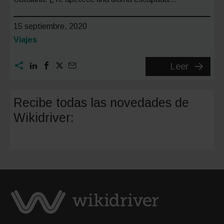
15 septiembre, 2020
Categoría:
Viajes
Cadaqu
Leer
La
mejor
Recibe todas las novedades de
escapa
Wikidriver:
para
final
del
verano