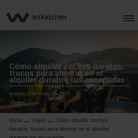
Saltar
al
contenido
Cómo alquilar coches baratos:
trucos para ahorrar en el
alquiler durante tus escapadas
martes, 6 de mayo de 2025
Viajes
Inicio
Viajes
Cómo alquilar coches
baratos: trucos para ahorrar en el alquiler
durante tus escapadas