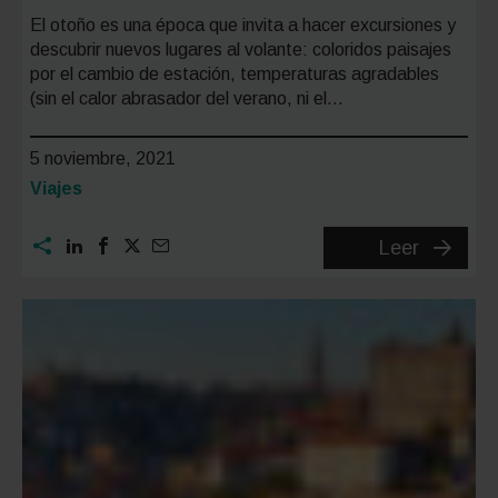
El otoño es una época que invita a hacer excursiones y
descubrir nuevos lugares al volante: coloridos paisajes
por el cambio de estación, temperaturas agradables
(sin el calor abrasador del verano, ni el…
5 noviembre, 2021
Categoría:
Viajes
Las
Leer
3
mejores
rutas
en
coche
para
hacer
en