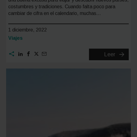
costumbres y tradiciones. Cuando falta poco para
cambiar de cifra en el calendario, muchas…
1 diciembre, 2022
Categoría:
Viajes
Los
Leer
5
mejore
destino
para
viajar
en
2023