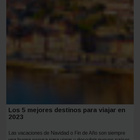
otoño
Los 5 mejores destinos para viajar en
2023
Las vacaciones de Navidad o Fin de Año son siempre
una buena excusa para viajar y descubrir nuevos países,