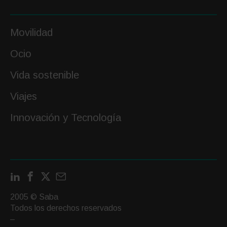
Movilidad
Ocio
Vida sostenible
Viajes
Innovación y Tecnología
LinkedIn
Facebook
X
Contactar
por
2005 © Saba
email
Todos los derechos reservados
–