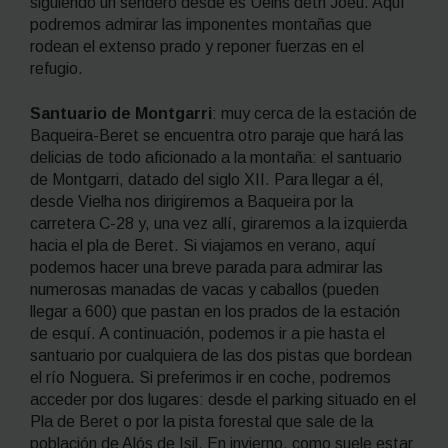
siguiendo un sendero desde es Uelhs deth Joèu. Aquí
podremos admirar las imponentes montañas que
rodean el extenso prado y reponer fuerzas en el
refugio.
Santuario de Montgarri
: muy cerca de la estación de
Baqueira-Beret se encuentra otro paraje que hará las
delicias de todo aficionado a la montaña: el santuario
de Montgarri, datado del siglo XII. Para llegar a él,
desde Vielha nos dirigiremos a Baqueira por la
carretera C-28 y, una vez allí, giraremos a la izquierda
hacia el pla de Beret. Si viajamos en verano, aquí
podemos hacer una breve parada para admirar las
numerosas manadas de vacas y caballos (pueden
llegar a 600) que pastan en los prados de la estación
de esquí. A continuación, podemos ir a pie hasta el
santuario por cualquiera de las dos pistas que bordean
el río Noguera. Si preferimos ir en coche, podremos
acceder por dos lugares: desde el parking situado en el
Pla de Beret o por la pista forestal que sale de la
población de Alós de Isil. En invierno, como suele estar