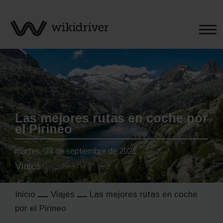
Saltar
al
contenido
Las mejores rutas en coche por
el Pirineo
martes, 28 de septiembre de 2021
Viajes
Inicio
Viajes
Las mejores rutas en coche
por el Pirineo