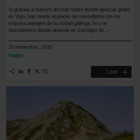
Si gracias a nuestro artículo sobre donde aparcar gratis
en Vigo, has tenido el placer de maravillarte con los
mejores paisajes de la ciudad gallega, hoy te
descubrimos dónde aparcar en Santiago de…
20 noviembre, 2020
Categoría:
Viajes
Aparcar
Leer
gratis
en
Santiag
de
Compos