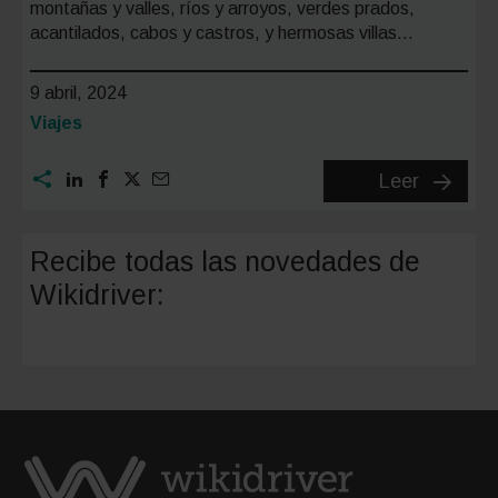
montañas y valles, ríos y arroyos, verdes prados,
acantilados, cabos y castros, y hermosas villas…
9 abril, 2024
Categoría:
Viajes
Ruta
Leer
por
Asturias
Recibe todas las novedades de
en
Wikidriver:
coche
en
7
días