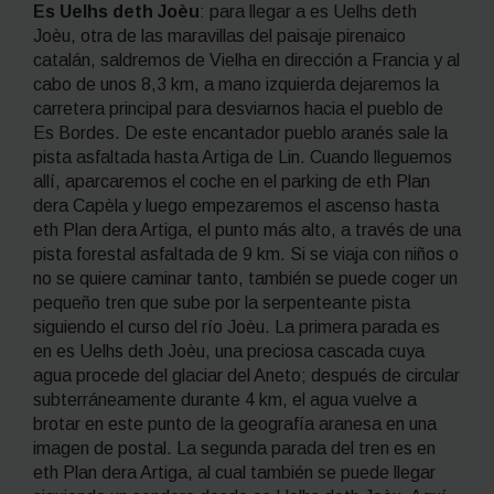
Es Uelhs deth Joèu
: para llegar a es Uelhs deth
Joèu, otra de las maravillas del paisaje pirenaico
catalán, saldremos de Vielha en dirección a Francia y al
cabo de unos 8,3 km, a mano izquierda dejaremos la
carretera principal para desviarnos hacia el pueblo de
Es Bordes. De este encantador pueblo aranés sale la
pista asfaltada hasta Artiga de Lin. Cuando lleguemos
allí, aparcaremos el coche en el parking de eth Plan
dera Capèla y luego empezaremos el ascenso hasta
eth Plan dera Artiga, el punto más alto, a través de una
pista forestal asfaltada de 9 km. Si se viaja con niños o
no se quiere caminar tanto, también se puede coger un
pequeño tren que sube por la serpenteante pista
siguiendo el curso del río Joèu. La primera parada es
en es Uelhs deth Joèu, una preciosa cascada cuya
agua procede del glaciar del Aneto; después de circular
subterráneamente durante 4 km, el agua vuelve a
brotar en este punto de la geografía aranesa en una
imagen de postal. La segunda parada del tren es en
eth Plan dera Artiga, al cual también se puede llegar