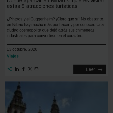
Dónde aparcar en Bilbao si quieres visitar
estas 5 atracciones turísticas
¿Pintxos y el Guggenheim? ¡Claro que sí! No obstante,
en Bilbao hay mucho más por hacer y por conocer. Una
ciudad cosmopolita que dejó atrás sus chimeneas
industriales para convertirse en el corazón…
13 octubre, 2020
Categoría:
Viajes
Dónde
Leer
aparcar
en
Bilbao
si
quieres
visitar