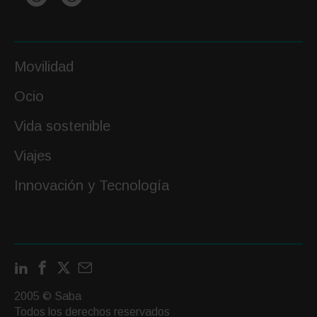
Movilidad
Ocio
Vida sostenible
Viajes
Innovación y Tecnología
LinkedIn
Facebook
X
Contactar
por
2005 © Saba
email
Todos los derechos reservados