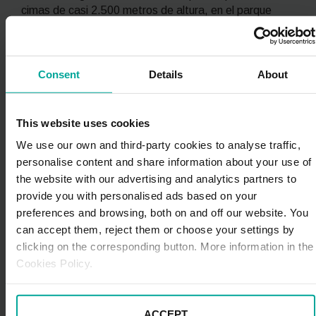
cimas de casi 2.500 metros de altura, en el parque
natural encontramos varios ríos: el Veral, el Osia, el
Estarrún, el Lubierre y el Aragón Subordán. En el valle
de este último río encontramos la mayor reserva
megalítica de Aragón, hecho que merece una parada
Consent
Details
About
para admirar estos grandes conjuntos de piedra
milenarios. Hay varios recorridos que recorren el
parque, como el que va del refugio de Zuriza a
This website uses cookies
Guarrinza, el que explora la Selva de Oza y el que llega
We use our own and third-party cookies to analyse traffic,
hasta el bellísimo ibón (lago pirenaico glaciar, en
personalise content and share information about your use of
aragonés) de Estanés.
the website with our advertising and analytics partners to
provide you with personalised ads based on your
Valle de Tena
:
este valle es ideal si se viaja con niños
o se quieren emociones fuertes, ya que alberga el
preferences and browsing, both on and off our website. You
parque faunístico de Lacuniacha, en Piedrafita de
can accept them, reject them or choose your settings by
Jaca, y una de las tirolinas más grandes de Europa. En
clicking on the corresponding button. More information in the
las 30 hectáreas del frondoso bosque de Lacuniacha
Cookies Policy.
se encuentran multitud de animales salvajes en
semilibertad como osos pardos, cabras montesas,
bisontes europeos, renos y lobos, entre otros; una
ACCEPT