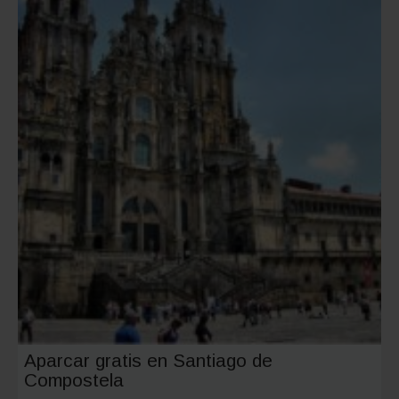
estas
5
atracci
turístic
Aparcar gratis en Santiago de
Compostela