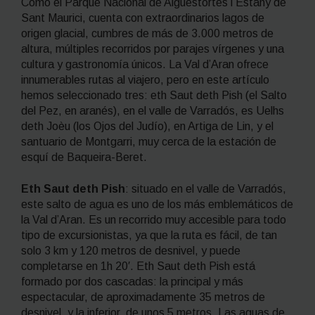
Como el Parque Nacional de Aigüestortes i Estany de
Sant Maurici, cuenta con extraordinarios lagos de
origen glacial, cumbres de más de 3.000 metros de
altura, múltiples recorridos por parajes vírgenes y una
cultura y gastronomía únicos. La Val d’Aran ofrece
innumerables rutas al viajero, pero en este artículo
hemos seleccionado tres: eth Saut deth Pish (el Salto
del Pez, en aranés), en el valle de Varradós, es Uelhs
deth Joèu (los Ojos del Judío), en Artiga de Lin, y el
santuario de Montgarri, muy cerca de la estación de
esquí de Baqueira-Beret.
Eth Saut deth Pish
: situado en el valle de Varradós,
este salto de agua es uno de los más emblemáticos de
la Val d’Aran. Es un recorrido muy accesible para todo
tipo de excursionistas, ya que la ruta es fácil, de tan
solo 3 km y 120 metros de desnivel, y puede
completarse en 1h 20′. Eth Saut deth Pish está
formado por dos cascadas: la principal y más
espectacular, de aproximadamente 35 metros de
desnivel, y la inferior, de unos 5 metros. Las aguas de