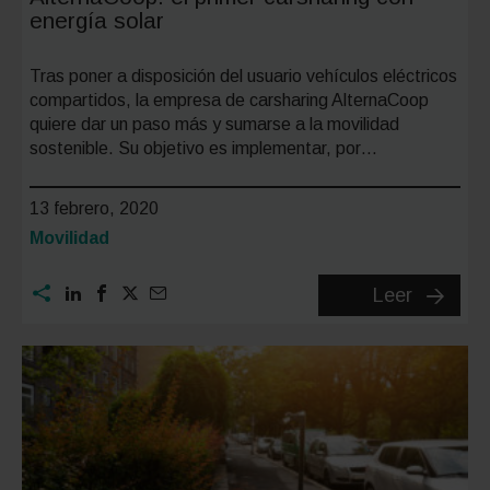
energía solar
ciudad
Tras poner a disposición del usuario vehículos eléctricos
compartidos, la empresa de carsharing AlternaCoop
quiere dar un paso más y sumarse a la movilidad
sostenible. Su objetivo es implementar, por…
13 febrero, 2020
Categoría:
Movilidad
Alterna
Leer
el
primer
carshari
con
energía
solar