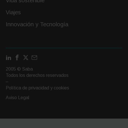
Vida sostenible
Viajes
Innovación y Tecnología
LinkedIn
Facebook
X
Contactar
por
2005 © Saba
email
Todos los derechos reservados
–
Política de privacidad y cookies
Aviso Legal