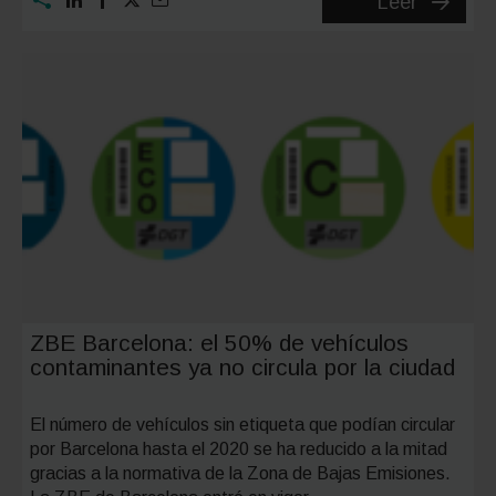
Conduct
Leer
novel:
4
consejo
para
adquirir
experien
ZBE Barcelona: el 50% de vehículos
contaminantes ya no circula por la ciudad
El número de vehículos sin etiqueta que podían circular
por Barcelona hasta el 2020 se ha reducido a la mitad
gracias a la normativa de la Zona de Bajas Emisiones.