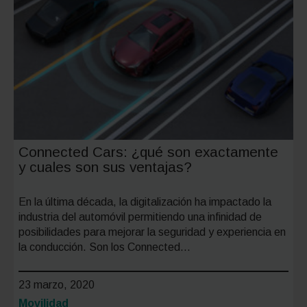
de
Saba
frente
al
estado
de
alarma
Connected Cars: ¿qué son exactamente
y cuales son sus ventajas?
En la última década, la digitalización ha impactado la
industria del automóvil permitiendo una infinidad de
posibilidades para mejorar la seguridad y experiencia en
la conducción. Son los Connected…
23 marzo, 2020
Categoría:
Movilidad