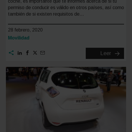
coche, es importante que te informes acerca de si tu
permiso de conducir es válido en otros países, así como
también de si existen requisitos de…
28 febrero, 2020
Categoría:
Movilidad
¿En
Leer
qué
países
es
válido
el
carnet
de
conduci
de