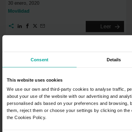
30 enero, 2020
Categoría:
Movilidad
¿Rentin
Leer
o
compra
Qué
saber
Consent
Details
«
1
2
…
antes
de
This website uses cookies
adquirir
We use our own and third-party cookies to analyse traffic, p
20
21
22
2
un
about your use of the website with our advertising and analyt
coche
personalised ads based on your preferences and browsing, b
nuevo
them, reject them or choose your settings by clicking on the
the Cookies Policy.