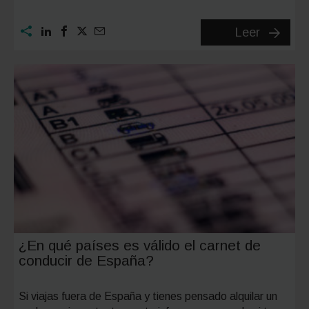
Connec
Leer
Cars:
¿qué
son
exactam
y
cuales
son
sus
ventaja
¿En qué países es válido el carnet de
conducir de España?
Si viajas fuera de España y tienes pensado alquilar un