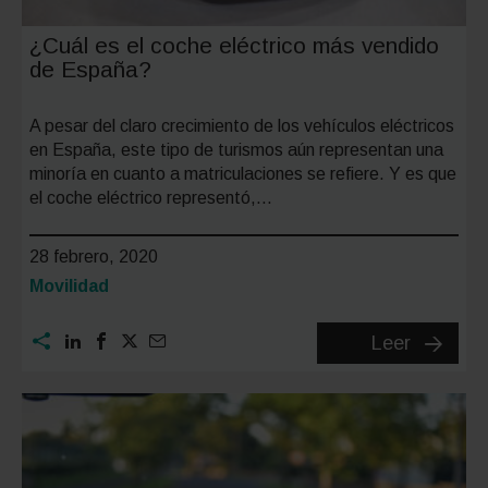
España
¿Cuál es el coche eléctrico más vendido
de España?
A pesar del claro crecimiento de los vehículos eléctricos
en España, este tipo de turismos aún representan una
minoría en cuanto a matriculaciones se refiere. Y es que
el coche eléctrico representó,…
28 febrero, 2020
Categoría:
Movilidad
¿Cuál
Leer
es
el
coche
eléctric