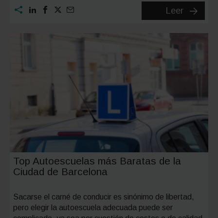
Plan
Leer
Auto
2030
y
Plan
Auto+:
ayudas
al
coche
eléctric
que
Top Autoescuelas más Baratas de la
relevan
Ciudad de Barcelona
al
Plan
Sacarse el carné de conducir es sinónimo de libertad,
MOVES
pero elegir la autoescuela adecuada puede ser
III