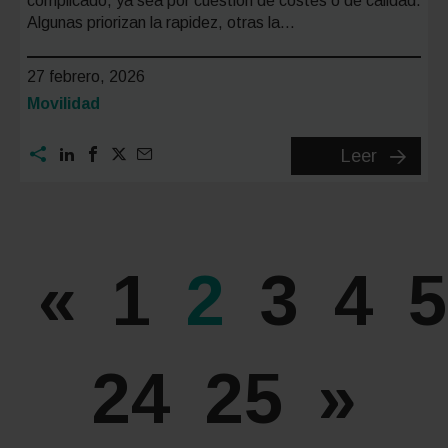
complicado, ya sea por cuestión de costes o de calidad.
Algunas priorizan la rapidez, otras la…
27 febrero, 2026
Categoría:
Movilidad
Top
Leer
Autoesc
más
Baratas
de
«
1
2
3
4
5
la
Ciudad
de
24
25
»
Barcelo