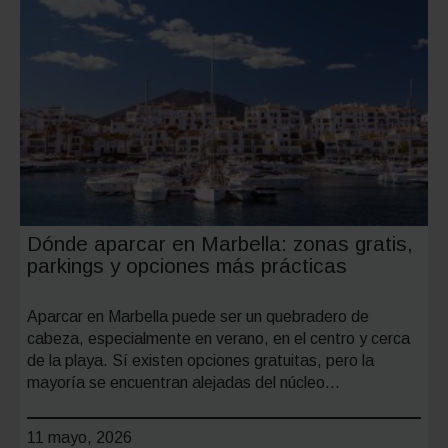
tráfico
en
2026:
cuáles
cambian
cuáles
desapar
y
Dónde aparcar en Marbella: zonas gratis,
qué
parkings y opciones más prácticas
signific
Aparcar en Marbella puede ser un quebradero de
cabeza, especialmente en verano, en el centro y cerca
de la playa. Sí existen opciones gratuitas, pero la
mayoría se encuentran alejadas del núcleo…
11 mayo, 2026