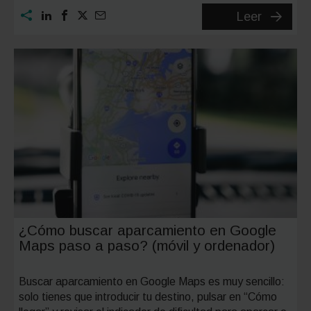
Zona
Leer
de
Bajas
Emision
de
Barcelo
(ZBE)
2026:
mapas
y
restricc
¿Cómo buscar aparcamiento en Google
Maps paso a paso? (móvil y ordenador)
Buscar aparcamiento en Google Maps es muy sencillo:
solo tienes que introducir tu destino, pulsar en “Cómo