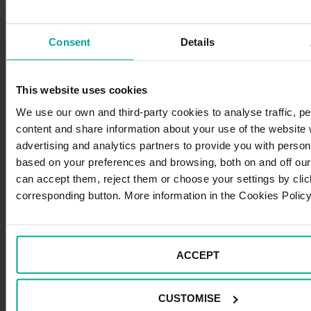
Dónde aparcar en Sevilla en Semana
ordenad
Santa 2026: zonas recomendadas y
restricciones
Consent
Details
Sevilla es una de las ciudades españolas que vive la
This website uses cookies
Semana Santa con mayor intensidad y devoción, con
miles de fieles y visitantes y un gran volumen de
We use our own and third-party cookies to analyse traffic, p
vehículos en sus calles. Por ello, si tenemos…
content and share information about your use of the website 
advertising and analytics partners to provide you with perso
based on your preferences and browsing, both on and off our
3 marzo, 2026
can accept them, reject them or choose your settings by clic
Categoría:
Movilidad
corresponding button. More information in the Cookies Policy
Dónde
Leer
aparcar
ACCEPT
en
Sevilla
en
CUSTOMISE