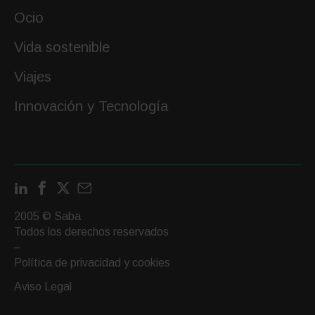
Ocio
Vida sostenible
Viajes
Innovación y Tecnología
LinkedIn
Facebook
X
Contactar
por
2005 © Saba
email
Todos los derechos reservados
–
Política de privacidad y cookies
Aviso Legal