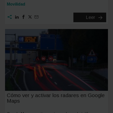
Categoría:
Movilidad
Dónde
Leer
aparcar
en
Marbella
zonas
gratis,
parking
y
opcione
más
práctica
Cómo ver y activar los radares en Google
Maps