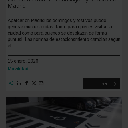
Madrid
Aparcar en Madrid los domingos y festivos puede
generar muchas dudas, tanto para quienes visitan la
ciudad como para quienes se desplazan de forma
puntual. Las normas de estacionamiento cambian según
el…
15 enero, 2026
Categoría:
Movilidad
Dónde
Leer
aparcar
los
doming
y
festivos