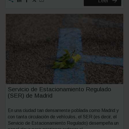
Tarjeta
Leer
de
estacio
para
persona
con
movilid
reducida
solicitud
requisit
y
Servicio de Estacionamiento Regulado
uso
(SER) de Madrid
En una ciudad tan densamente poblada como Madrid y
con tanta circulación de vehículos, el SER (es decir, el
Servicio de Estacionamiento Regulado) desempeña un