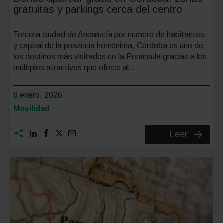
gratuitas y parkings cerca del centro
Tercera ciudad de Andalucía por número de habitantes
y capital de la provincia homónima, Córdoba es uno de
los destinos más visitados de la Península gracias a los
múltiples atractivos que ofrece al…
6 enero, 2026
Categoría:
Movilidad
Dónde
Leer
aparcar
gratis
en
Córdoba
zonas
gratuita