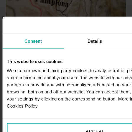
y
parking
cerca
del
Zonas de estacionamiento regulado y
centro
Consent
Details
restringido en Pamplona
Si viajamos en coche a Pamplona y queremos aparcar
This website uses cookies
en la calle, nos encontraremos con la Zona de
We use our own and third-party cookies to analyse traffic, p
Estacionamiento Limitado (ZEL) y la Zona de
share information about your use of the website with our adve
Estacionamiento Restringido (ZER), que organizan el
partners to provide you with personalised ads based on your
aparcamiento…
browsing, both on and off our website. You can accept them,
your settings by clicking on the corresponding button. More i
5 enero, 2026
Cookies Policy.
Categoría:
Movilidad
Zonas
Leer
ACCEPT