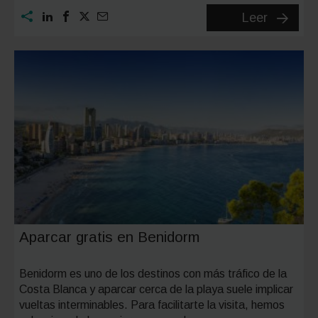
¿Dónde
Leer
aparcar
en
Cádiz
en
Carnava
Aparcar gratis en Benidorm
Benidorm es uno de los destinos con más tráfico de la
Costa Blanca y aparcar cerca de la playa suele implicar
vueltas interminables. Para facilitarte la visita, hemos