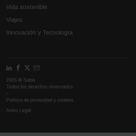
Vida sostenible
Viajes
Innovación y Tecnología
LinkedIn
Facebook
X
Contactar
por
2005 © Saba
email
Todos los derechos reservados
–
Política de privacidad y cookies
Aviso Legal