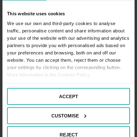
consecuencias.
This website uses cookies
Con este artículo esperamos haberte ayudado un poco
a entender cómo funciona el mercado energético, los
We use our own and third-party cookies to analyse
motivos por los qué sube y baja el precio del petróleo y
traffic, personalise content and share information about
qué consecuencias tiene para el consumidor final.
your use of the website with our advertising and analytics
Aunque la compleja situación socioeconómica mundial
partners to provide you with personalised ads based on
en que nos encontramos dibuja un escenario incierto, lo
your preferences and browsing, both on and off our
que sí que parece claro es que durante varios meses
website. You can accept them, reject them or choose
deberemos seguir apretándonos el cinturón tanto para
your settings by clicking on the corresponding button.
pagar la gasolina del coche como las facturas del
More information in the Cookies Policy.
hogar. Pero, ¿hay alguna manera de para evitar pagar
más de la cuenta? La respuesta es sí, aplicando
algunos consejos para
encontrar gasolina más barata
y
ahorrar en las facturas de suministros.
ACCEPT
CUSTOMISE
REJECT