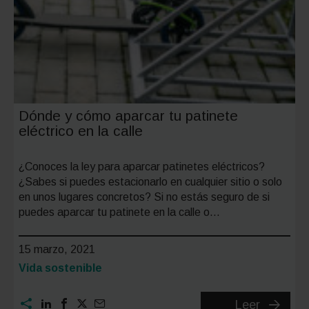
para
ser
más
sostenib
Dónde y cómo aparcar tu patinete
eléctrico en la calle
¿Conoces la ley para aparcar patinetes eléctricos?
¿Sabes si puedes estacionarlo en cualquier sitio o solo
en unos lugares concretos? Si no estás seguro de si
puedes aparcar tu patinete en la calle o…
15 marzo, 2021
Categoría:
Vida sostenible
Dónde
Leer