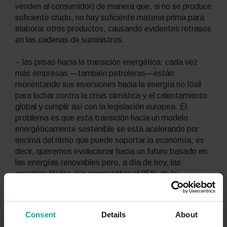
venden al consumidor) de manera que, si no se produce
suficiente crudo, no hay suficiente materia prima para
elaborar otros productos, causando evidentes retrasos
en las cadenas de suministros.
– las prisas hacia la transición energética: cada vez
más empresas —también petroleras—están
reorientando sus inversiones hacia la energía no fósil
para luchar contra la crisis climática y el calentamiento
global y cumplir así con la legislación europea. El
problema es que esta transición hacia un modelo
energéticamente sostenible se está acelerando por
encima del ritmo que puede soportar la economía; es
decir, queremos evolucionar hacia un futuro basado en
las energías renovables pero, a día de hoy, las
energías fósiles aún representan el 85% de la
demanda energética mundial. La infraestructura para
impulsar las energías renovables aún no está lo
suficientemente desarrollada en muchos países y
Consent
Details
About
querer correr más de la cuenta tiene sus