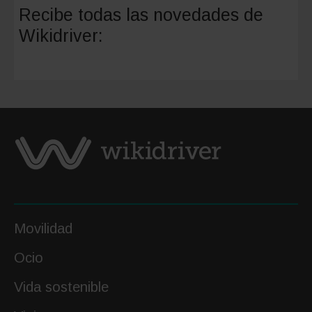
obligato
Recibe todas las novedades de
llevar
Wikidriver:
el
distintiv
ambient
Movilidad
Ocio
Vida sostenible