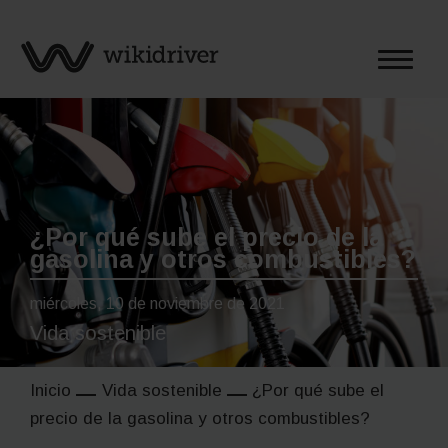
Saltar
al
contenido
¿Por qué sube el precio de la
gasolina y otros combustibles?
miércoles, 10 de noviembre de 2021
Vida sostenible
Inicio
Vida sostenible
¿Por qué sube el
precio de la gasolina y otros combustibles?