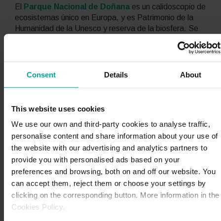
El
Parque Nacional de Doñana
es un calidoscopio de
ecosistemas único en Europa, y es Patrimonio de la
Humanidad de la Unesco y reserva de la biosfera. Se
trata de uno de los humedales más destacados del
mundo y una de las áreas de conservación más
importantes de Europa.
Consent
Details
About
Está ubicado
entre las provincias de Cádiz, Sevilla
y Huelva
y se extiende a lo largo de 541 km en forma
de playas, dunas, lagunas, cotos, marismas,
This website uses cookies
acantilados y bosques. Este rico calidoscopio de
We use our own and third-party cookies to analyse traffic,
ecosistemas se traduce en una gran biodiversidad, en
personalise content and share information about your use of
la cual destacan algunas especies únicas en peligro de
the website with our advertising and analytics partners to
extinción, como el águila imperial ibérica, el lince
ibérico, la tortuga mora o el salinete.
provide you with personalised ads based on your
preferences and browsing, both on and off our website. You
El Parque Nacional de Doñana es también un lugar de
can accept them, reject them or choose your settings by
paso, cría e invernada para miles de aves europeas y
clicking on the corresponding button. More information in the
africanas, que buscan cobijo y alimento durante los
Cookies Policy.
meses más fríos.
En otoño empiezan los flujos de