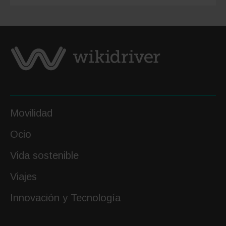
amante
de
la
comida
Movilidad
Ocio
Vida sostenible
Viajes
Innovación y Tecnología