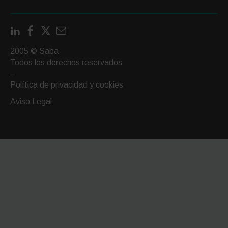
LinkedIn
Facebook
X
Contactar
por
2005 © Saba
email
Todos los derechos reservados
–
Política de privacidad y cookies
Aviso Legal