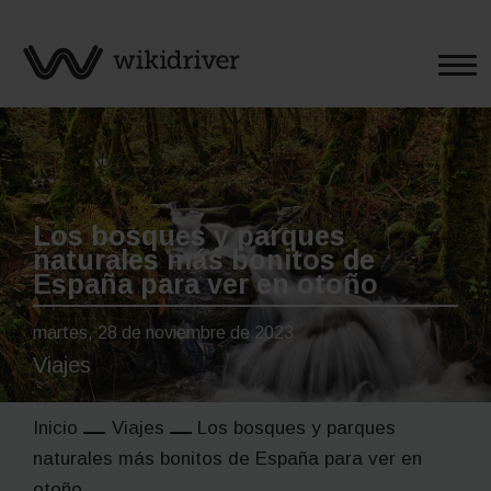
Saltar
al
contenido
Los bosques y parques
naturales más bonitos de
España para ver en otoño
martes, 28 de noviembre de 2023
Viajes
Inicio
Viajes
Los bosques y parques
naturales más bonitos de España para ver en
otoño