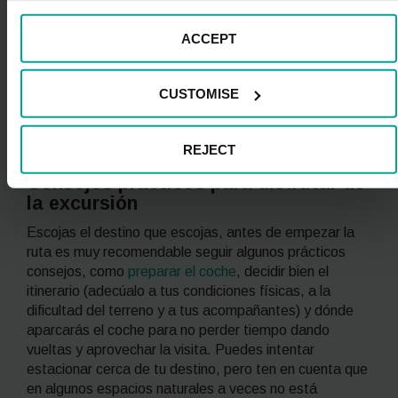
estas aves migratorias invernantes y el cielo de
Doñana se tiñe
de ánsares, anátidas, grullas,
ACCEPT
limícolas y otros pájaros, de modo que visitarlo en esta
época del año nos permitirá contemplar este magnífico
espectáculo de la naturaleza. Además de la
CUSTOMISE
observación de aves, en el parque se pueden realizar
varias rutas a pie o en bici, visitas guiadas y paseos a
caballo, entre otras actividades.
REJECT
Consejos prácticos para disfrutar de
la excursión
Escojas el destino que escojas, antes de empezar la
ruta es muy recomendable seguir algunos prácticos
consejos, como
preparar el coche
, decidir bien el
itinerario (adecúalo a tus condiciones físicas, a la
dificultad del terreno y a tus acompañantes) y dónde
aparcarás el coche para no perder tiempo dando
vueltas y aprovechar la visita. Puedes intentar
estacionar cerca de tu destino, pero ten en cuenta que
en algunos espacios naturales a veces no está