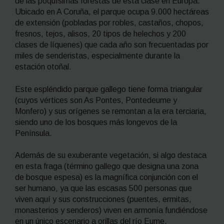
de las poquísimas forestas de esta clase en Europa.
Ubicado en A Coruña, el parque ocupa 9.000 hectáreas
de extensión (pobladas por robles, castaños, chopos,
fresnos, tejos, alisos, 20 tipos de helechos y 200
clases de líquenes) que cada año son frecuentadas por
miles de senderistas, especialmente durante la
estación otoñal.
Este espléndido parque gallego tiene forma triangular
(cuyos vértices son As Pontes, Pontedeume y
Monfero) y sus orígenes se remontan a la era terciaria,
siendo uno de los bosques más longevos de la
Península.
Además de su exuberante vegetación, si algo destaca
en esta fraga (término gallego que designa una zona
de bosque espesa) es la magnífica conjunción con el
ser humano, ya que las escasas 500 personas que
viven aquí y sus construcciones (puentes, ermitas,
monasterios y senderos) viven en armonía fundiéndose
en un único escenario a orillas del río Eume.