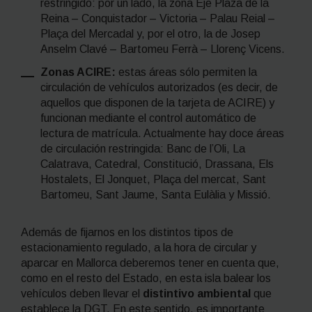
restringido: por un lado, la zona Eje Plaza de la
Reina – Conquistador – Victoria – Palau Reial –
Plaça del Mercadal y, por el otro, la de Josep
Anselm Clavé – Bartomeu Ferrà – Llorenç Vicens.
Zonas ACIRE:
estas áreas sólo permiten la
circulación de vehículos autorizados (es decir, de
aquellos que disponen de la tarjeta de ACIRE) y
funcionan mediante el control automático de
lectura de matrícula. Actualmente hay doce áreas
de circulación restringida: Banc de l’Oli, La
Calatrava, Catedral, Constitució, Drassana, Els
Hostalets, El Jonquet, Plaça del mercat, Sant
Bartomeu, Sant Jaume, Santa Eulàlia y Missió.
Además de fijarnos en los distintos tipos de
estacionamiento regulado, a la hora de circular y
aparcar en Mallorca deberemos tener en cuenta que,
como en el resto del Estado, en esta isla balear los
vehículos deben llevar el
distintivo ambiental
que
establece la DGT. En este sentido, es importante