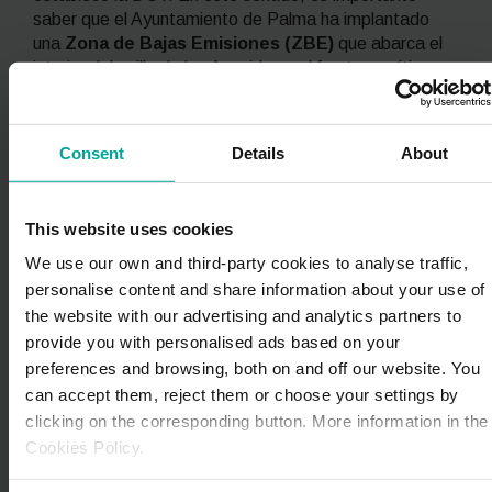
saber que el Ayuntamiento de Palma ha implantado
una
Zona de Bajas Emisiones (ZBE)
que abarca el
interior del anillo de las Avenidas y el frente marítimo,
restringiendo el acceso a los vehículos más
contaminantes según la Ley de Cambio Climático y
Transición Energética.
Consent
Details
About
Horarios y tarifas
Las tarifas y tiempos de estacionamiento son distintos
This website uses cookies
según la zona ORA. En todas ellas, el horario de pago
We use our own and third-party cookies to analyse traffic,
es de lunes a viernes de 9:00 h a 14:30 h y de 16:30 h
personalise content and share information about your use of
a 20:00 h, y los sábados de 9:00 h a 14:30 h (excepto
the website with our advertising and analytics partners to
el Mercat de Llevant, donde se aplica de lunes a
sábado en horario de mañana). A continuación,
provide you with personalised ads based on your
encontrarás una tabla resumen de los horarios y tarifas
preferences and browsing, both on and off our website. You
de cada zona:
can accept them, reject them or choose your settings by
clicking on the corresponding button. More information in the
Cookies Policy.
Zona
Horario
Tiempo
Tarifas
Anulaci
de
máximo
ón por