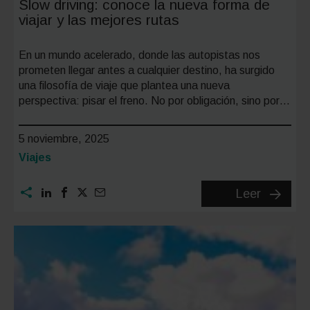
Slow driving: conoce la nueva forma de
viajar y las mejores rutas
En un mundo acelerado, donde las autopistas nos
prometen llegar antes a cualquier destino, ha surgido
una filosofía de viaje que plantea una nueva
perspectiva: pisar el freno. No por obligación, sino por…
5 noviembre, 2025
Categoría:
Viajes
Slow
Leer
driving:
conoce
la
nueva
forma
de