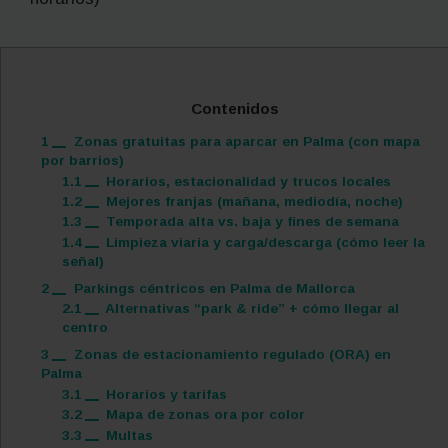
Contenidos
1
Zonas gratuitas para aparcar en Palma (con mapa
por barrios)
1.1
Horarios, estacionalidad y trucos locales
1.2
Mejores franjas (mañana, mediodía, noche)
1.3
Temporada alta vs. baja y fines de semana
1.4
Limpieza viaria y carga/descarga (cómo leer la
señal)
2
Parkings céntricos en Palma de Mallorca
2.1
Alternativas “park & ride” + cómo llegar al
centro
3
Zonas de estacionamiento regulado (ORA) en
Palma
3.1
Horarios y tarifas
3.2
Mapa de zonas ora por color
3.3
Multas