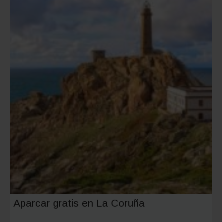
viajar
y
las
mejores
rutas
Aparcar gratis en La Coruña