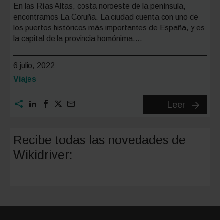
En las Rías Altas, costa noroeste de la península,
encontramos La Coruña. La ciudad cuenta con uno de
los puertos históricos más importantes de España, y es
la capital de la provincia homónima….
6 julio, 2022
Categoría:
Viajes
Aparcar
Leer
gratis
en
Recibe todas las novedades de
La
Wikidriver:
Coruña