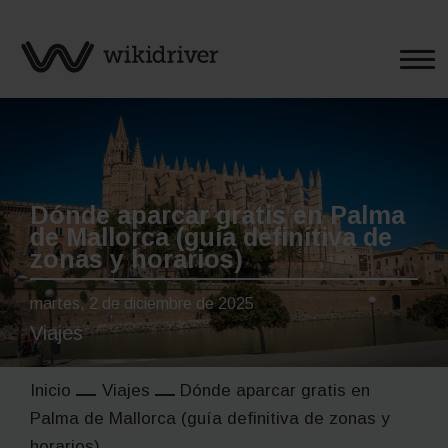
Saltar
al
contenido
Dónde aparcar gratis en Palma
de Mallorca (guía definitiva de
zonas y horarios)
martes, 2 de diciembre de 2025
Viajes
Inicio
Viajes
Dónde aparcar gratis en
Palma de Mallorca (guía definitiva de zonas y
horarios)