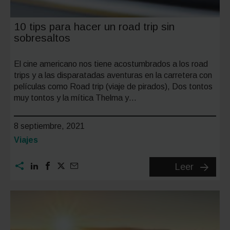
10 tips para hacer un road trip sin
sobresaltos
El cine americano nos tiene acostumbrados a los road
trips y a las disparatadas aventuras en la carretera con
películas como Road trip (viaje de pirados), Dos tontos
muy tontos y la mítica Thelma y…
8 septiembre, 2021
Categoría:
Viajes
10
Leer
tips
para
hacer
un