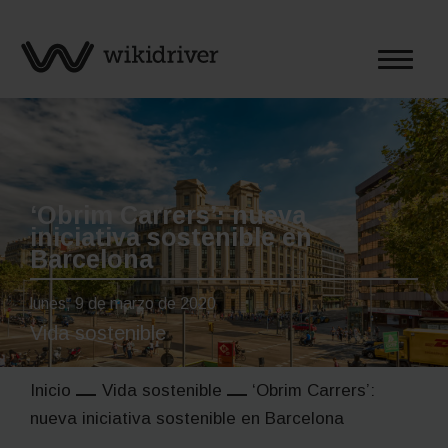
Saltar
al
contenido
‘Obrim Carrers’: nueva
iniciativa sostenible en
Barcelona
lunes, 9 de marzo de 2020
Vida sostenible
Inicio
Vida sostenible
‘Obrim Carrers’:
nueva iniciativa sostenible en Barcelona