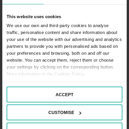
This website uses cookies
We use our own and third-party cookies to analyse
traffic, personalise content and share information about
your use of the website with our advertising and analytics
partners to provide you with personalised ads based on
your preferences and browsing, both on and off our
website. You can accept them, reject them or choose
your settings by clicking on the corresponding button.
Renting de coches eléctricos, todo lo que
More information in the Cookies Policy.
necesitas saber
Necesitas un vehículo nuevo y quieres que sea
ACCEPT
eléctrico, pero no sabes si es mejor decantarte por el
renting o por la compra, ya que ambos modelos tienen
sus pros y sus contras. ¿Cuál es más…
CUSTOMISE
24 octubre, 2023