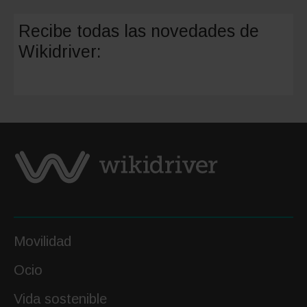
el
nuevo
Recibe todas las novedades de
Isetta
Wikidriver:
eléctric
Movilidad
Ocio
Vida sostenible