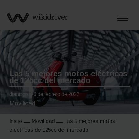
Saltar
al
contenido
Las 5 mejores motos eléctricas
de 125cc del mercado
domingo, 20 de febrero de 2022
Movilidad
Inicio
Movilidad
Las 5 mejores motos
eléctricas de 125cc del mercado