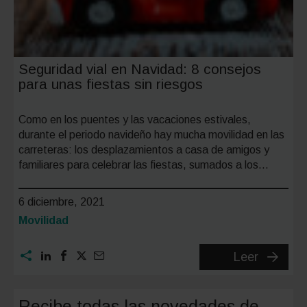
Seguridad vial en Navidad: 8 consejos
para unas fiestas sin riesgos
Como en los puentes y las vacaciones estivales,
durante el periodo navideño hay mucha movilidad en las
carreteras: los desplazamientos a casa de amigos y
familiares para celebrar las fiestas, sumados a los…
6 diciembre, 2021
Categoría:
Movilidad
Segurid
Leer
vial
en
Recibe todas las novedades de