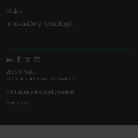
Viajes
Innovación y Tecnología
LinkedIn
Facebook
X
Contactar
por
2005 © Saba
email
Todos los derechos reservados
–
Política de privacidad y cookies
Aviso Legal