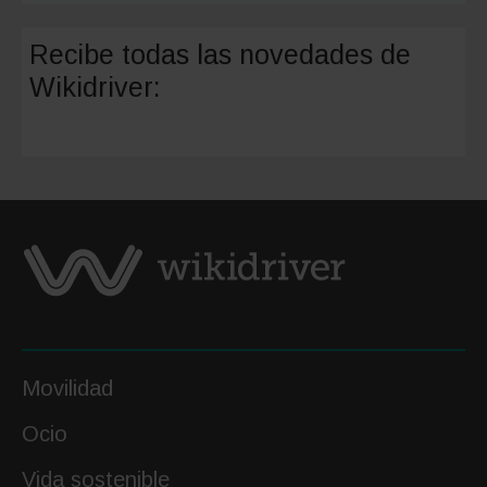
Connect
sistema
Recibe todas las novedades de
de
Wikidriver:
llamada
de
emergen
para
motos
Movilidad
Ocio
Vida sostenible