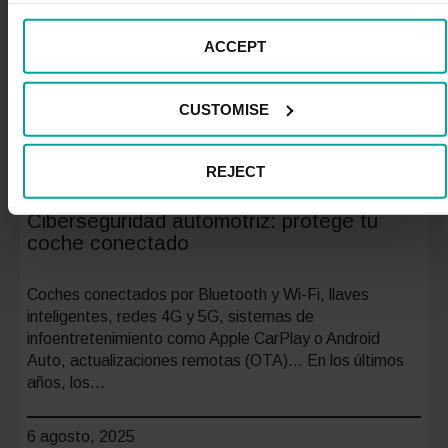
ACCEPT
CUSTOMISE
REJECT
Ciberseguridad automotriz: protege tu
coche conectado
Coches conectados por Bluetooth y Wi-Fi, llaves
inteligentes, redes 4G y 5G, sistemas de
infoentretenimiento como Apple CarPlay o Android
Auto, actualizaciones remotas (OTA)… En los últimos
años, los…
6 agosto, 2025