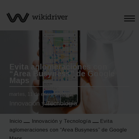
Saltar
al
contenido
Evita aglomeraciones con
“Area Busyness” de Google
Maps
martes, 11 de enero de 2022
Innovación y Tecnología
Inicio
Innovación y Tecnología
Evita
aglomeraciones con “Area Busyness” de Google
Maps