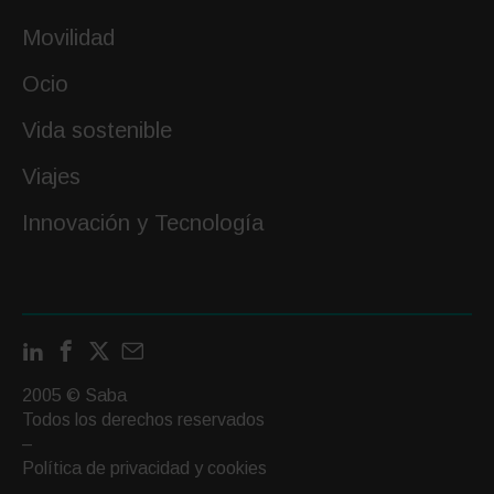
Movilidad
Ocio
Vida sostenible
Viajes
Innovación y Tecnología
LinkedIn
Facebook
X
Contactar
por
2005 © Saba
email
Todos los derechos reservados
–
Política de privacidad y cookies