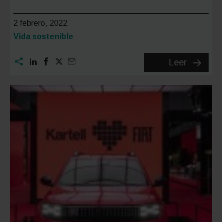
2 febrero, 2022
Categoría:
Vida sostenible
NAWARa
Leer
motos
eléctric
sostenib
con
un
diseño
irresisti