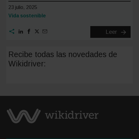
23 julio, 2025
Categoría:
Vida sostenible
FIAT
Leer
Grande
Panda
Recibe todas las novedades de
Kartell:
Wikidriver:
diseño
italiano
y
sostenib
en
un
nuevo
icono
urbano