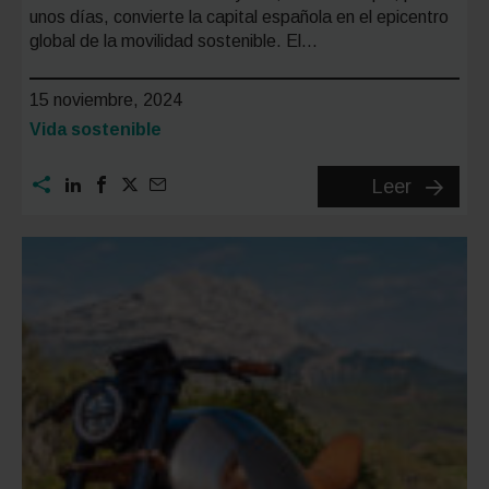
unos días, convierte la capital española en el epicentro
global de la movilidad sostenible. El…
15 noviembre, 2024
Categoría:
Vida sostenible
¿Qué
Leer
es
el
Global
Mobility
Call
2024?:
Temátic
noticias
y