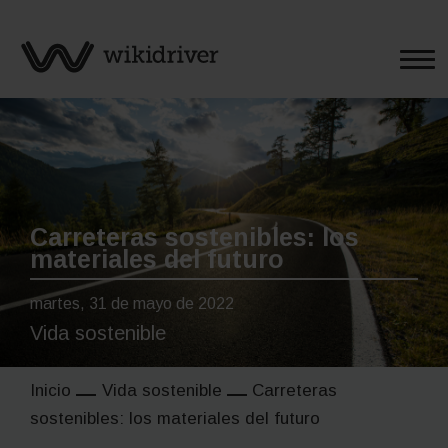
Saltar
al
contenido
Carreteras sostenibles: los
materiales del futuro
martes, 31 de mayo de 2022
Vida sostenible
Inicio
Vida sostenible
Carreteras
sostenibles: los materiales del futuro