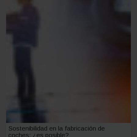
y
sostenib
en
un
nuevo
icono
urbano
Sostenibilidad en la fabricación de
coches: ¿es posible?