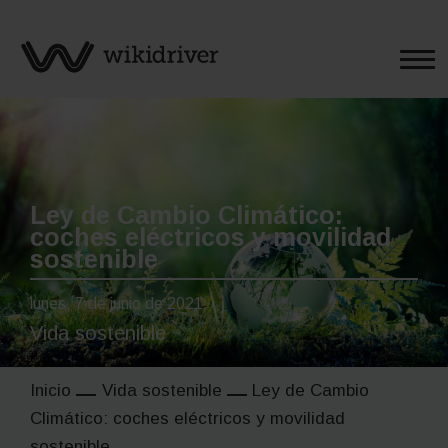
Saltar
al
contenido
Ley de Cambio Climático:
coches eléctricos y movilidad
sostenible
lunes, 7 de junio de 2021
Vida sostenible
Inicio
Vida sostenible
Ley de Cambio
Climático: coches eléctricos y movilidad
sostenible