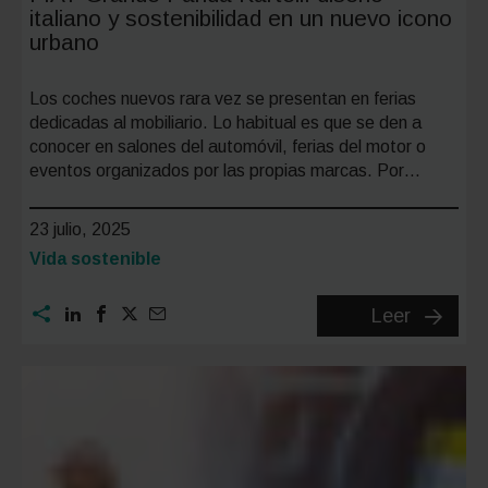
italiano y sostenibilidad en un nuevo icono
urbano
Los coches nuevos rara vez se presentan en ferias
dedicadas al mobiliario. Lo habitual es que se den a
conocer en salones del automóvil, ferias del motor o
eventos organizados por las propias marcas. Por…
23 julio, 2025
Categoría:
Vida sostenible
FIAT
Leer
Grande
Panda
Kartell:
diseño
italiano