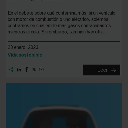
En el debate sobre qué contamina más, si un vehículo
con motor de combustión o uno eléctrico, solemos
centrarnos en cuál emite más gases contaminantes
mientras circula. Sin embargo, también hay otra…
23 enero, 2023
Categoría:
Vida sostenible
Sostenib
Leer
en
la
fabricac
de
coches:
¿es
posible?