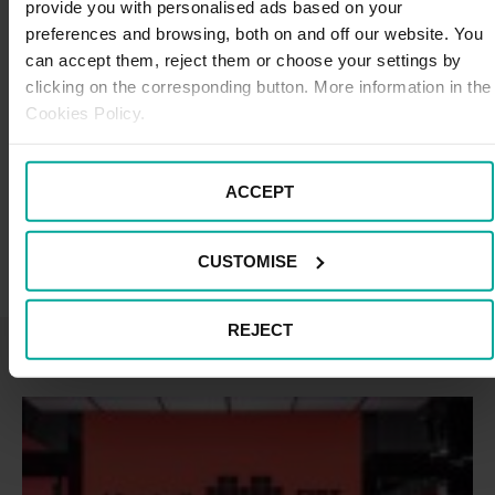
provide you with personalised ads based on your
actúa localmente
para intentar evitar que las
consecuencias del cambio climático sean irreversibles y
preferences and browsing, both on and off our website. You
frenar su avance. La pregunta es: ¿estamos aún a
can accept them, reject them or choose your settings by
tiempo de preservar nuestro planeta? Crucemos los
clicking on the corresponding button. More information in the
dedos y hagamos cuanto esté en nuestras manos,
Cookies Policy.
como, por ejemplo, pasarnos a la movilidad sostenible.
ACCEPT
CUSTOMISE
REJECT
También te puede gustar