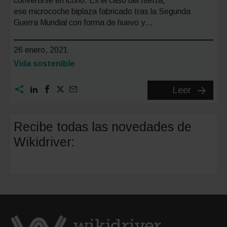
convertirse en icono. Es el caso del Isetta,
ese microcoche biplaza fabricado tras la Segunda
Guerra Mundial con forma de huevo y…
26 enero, 2021
Categoría:
Vida sostenible
Microlin
Leer
el
nuevo
Recibe todas las novedades de
Isetta
Wikidriver:
eléctric