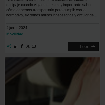
equipaje cuando viajamos, es muy importante saber
cómo debemos transportarla para cumplir con la
normativa, evitarnos multas innecesarias y circular de…
4 junio, 2024
Categoría:
Movilidad
Cómo
Leer
llevar
la
bici
en
el
coche:
la
guía