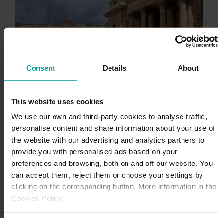
¿
Barrios en los que se aplica la zona
Consent
Details
About
naranja de Pamplona
La zona naranja abarca principalmente los barrios más
alejados del centro, incluyendo Milagrosa, Iturrama,
This website uses cookies
Rochapea y Buztintxuri. Algunas calles destacadas
We use our own and third-party cookies to analyse traffic,
son:
personalise content and share information about your use of
the website with our advertising and analytics partners to
Calle Padre Moret
provide you with personalised ads based on your
Calle Monasterio de Iranzu
preferences and browsing, both on and off our website. You
Avenida Pío XII.
can accept them, reject them or choose your settings by
clicking on the corresponding button. More information in the
Cookies Policy.
En algunos sectores, la zona naranja se combina con
tramos verdes o azules, lo que permite flexibilidad para