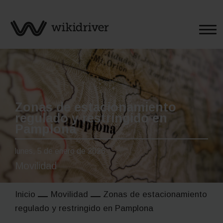
Saltar
al
contenido
Zonas de estacionamiento
regulado y restringido en
Pamplona
lunes, 5 de enero de 2026
Movilidad
Inicio
Movilidad
Zonas de estacionamiento
regulado y restringido en Pamplona