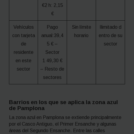
€2 h: 2,15
€
Vehículos
Pago
Sin límite
Ilimitado d
con tarjeta
anual:39,4
horario
entro de su
de
5 € –
sector
residente
Sector
en este
1 49,30 €
sector
– Resto de
sectores
Barrios en los que se aplica la zona azul
de Pamplona
La zona azul en Pamplona se extiende principalmente
por el Casco Antiguo, el Primer Ensanche y algunas
áreas del Segundo Ensanche. Entre las calles