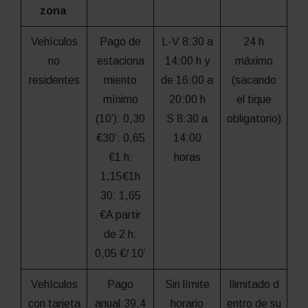
zona
Vehículos
Pago de
L-V 8:30 a
24 h
no
estaciona
14:00 h y
máximo
residentes
miento
de 16:00 a
(sacando
mínimo
20:00 h
el tique
(10’): 0,30
S 8:30 a
obligatorio)
€30’: 0,65
14:00
€1 h:
horas
1,15€1h
30: 1,65
€A partir
de 2 h:
0,05 €/ 10’
Vehículos
Pago
Sin límite
Ilimitado d
con tarjeta
anual:39,4
horario
entro de su