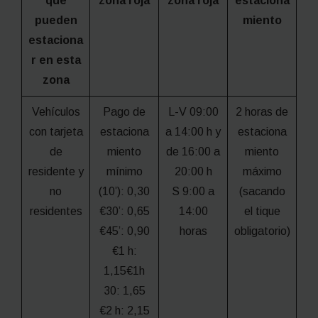
que
zona roja
zona roja
estaciona
pueden
miento
estaciona
r en esta
zona
Vehículos
Pago de
L-V 09:00
2 horas de
con tarjeta
estaciona
a 14:00 h y
estaciona
de
miento
de 16:00 a
miento
residente y
mínimo
20:00 h
máximo
no
(10’): 0,30
S 9:00 a
(sacando
residentes
€30’: 0,65
14:00
el tique
€45’: 0,90
horas
obligatorio)
€1 h:
1,15€1h
30: 1,65
€2 h: 2,15