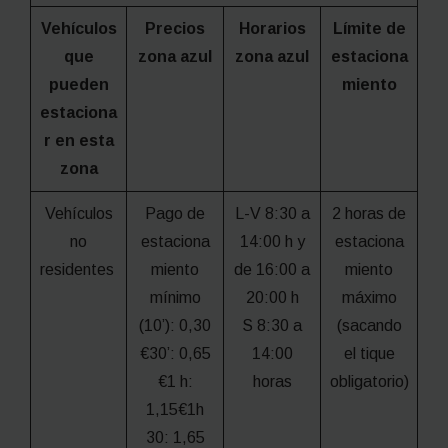
Vehículos
Precios
Horarios
Límite de
que
zona azul
zona azul
estaciona
pueden
miento
estaciona
r en esta
zona
Vehículos
Pago de
L-V 8:30 a
2 horas de
no
estaciona
14:00 h y
estaciona
residentes
miento
de 16:00 a
miento
mínimo
20:00 h
máximo
(10’): 0,30
S 8:30 a
(sacando
€30’: 0,65
14:00
el tique
€1 h:
horas
obligatorio)
1,15€1h
30: 1,65