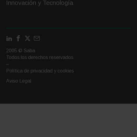
Innovación y Tecnología
LinkedIn
Facebook
X
Contactar
por
2005 © Saba
email
Todos los derechos reservados
–
Política de privacidad y cookies
Aviso Legal