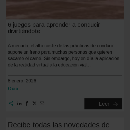
6 juegos para aprender a conducir
divirtiéndote
A menudo, el alto coste de las prácticas de conducir
supone un freno para muchas personas que quieren
sacarse el carné. Sin embargo, hoy en día la aplicación
de la realidad virtual a la educación vial…
8 enero, 2026
Categoría:
Ocio
6
Leer
juegos
para
Recibe todas las novedades de
aprende