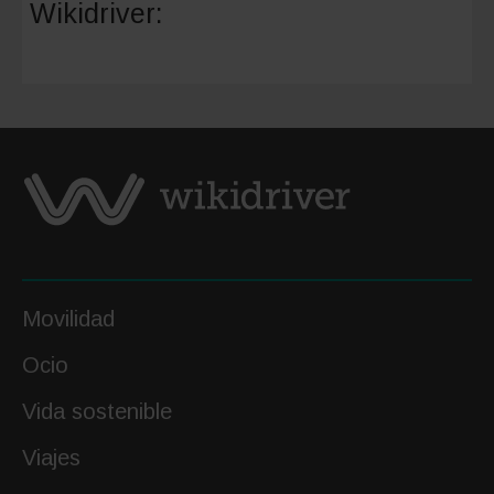
Wikidriver:
a
conduci
divirtié
Movilidad
Ocio
Vida sostenible
Viajes