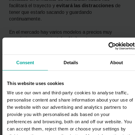
facilitará el trayecto y
evitará las distracciones
de
tener que estarlo sacando y guardando
continuamente.
En el mercado hay varios modelos a precios muy
económicos que se instalan fácilmente.
Protectores de manillar para la lluvia,
porque el clima no debe frenarte
Consent
Details
About
Si vivimos en una localidad donde llueve a menudo y
nos desplazamos en patinete, no solo deberemos
cubrirnos con un impermeable que nos tape de pies a
This website uses cookies
cabeza, sino que también será muy recomendable
We use our own and third-party cookies to analyse traffic,
cubrir el panel de control del patinete con un buen
personalise content and share information about your use of
protector antilluvia.
the website with our advertising and analytics partners to
No hay nada más fastidioso que tener las gafas o el
provide you with personalised ads based on your
móvil empañado (y más, si lo utilizamos en función de
preferences and browsing, both on and off our website. You
navegador GPS), de modo que por un precio muy
can accept them, reject them or choose your settings by
asequible podremos hacernos con esta práctica funda.