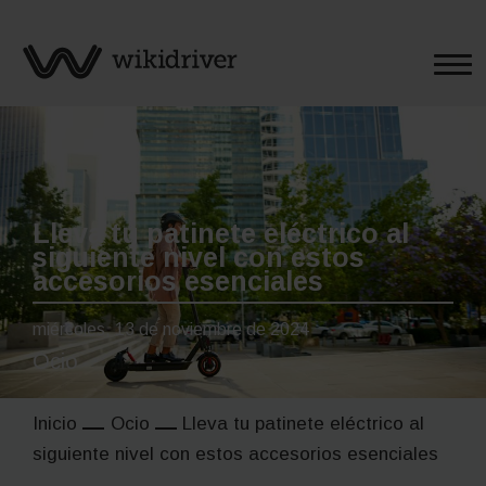
Saltar
al
contenido
Lleva tu patinete eléctrico al
siguiente nivel con estos
accesorios esenciales
miércoles, 13 de noviembre de 2024
Ocio
Inicio
Ocio
Lleva tu patinete eléctrico al
siguiente nivel con estos accesorios esenciales