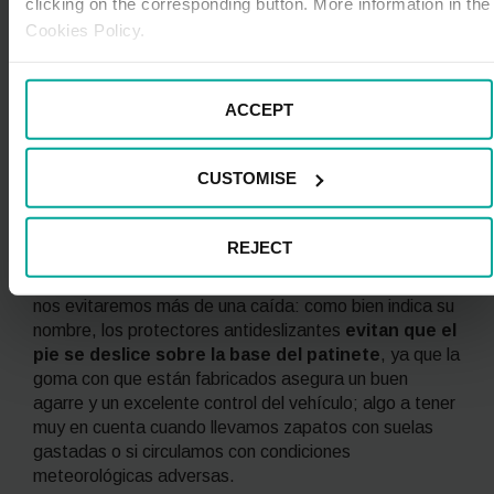
clicking on the corresponding button. More information in the
Cookies Policy.
Otros accesorios útiles para
cualquier circunstancia
Para terminar, repasaremos otros accesorios muy
ACCEPT
prácticos para circular en patinete eléctrico, tanto para
el día a día, como para afrontar situaciones
CUSTOMISE
inesperadas.
Protectores antideslizantes: evita sustos
al volante
REJECT
Puede parecer un accesorio banal, pero gracias a ellos
nos evitaremos más de una caída: como bien indica su
nombre, los protectores antideslizantes
evitan que el
pie se deslice sobre la base del patinete
, ya que la
goma con que están fabricados asegura un buen
agarre y un excelente control del vehículo; algo a tener
muy en cuenta cuando llevamos zapatos con suelas
gastadas o si circulamos con condiciones
meteorológicas adversas.