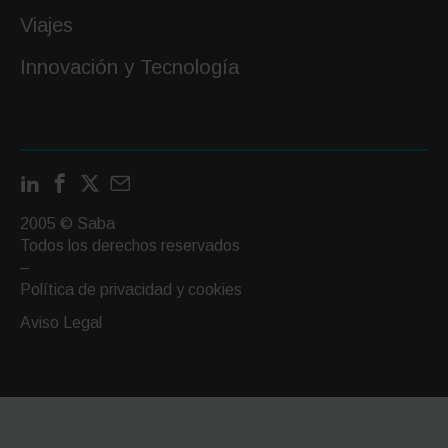
Viajes
Innovación y Tecnología
LinkedIn
Facebook
X
Contactar
por
2005 © Saba
email
Todos los derechos reservados
–
Política de privacidad y cookies
Aviso Legal