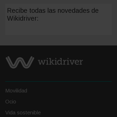
mejores
Recibe todas las novedades de
parking
Wikidriver:
con
robots
involuc
Movilidad
Ocio
Vida sostenible