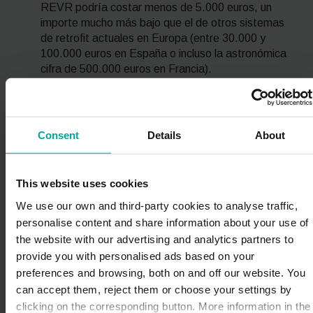
REVR podría costar menos de 5.000 euros, un
importe mucho más bajo que el de otros sistemas
de
retrofit
actuales en Europa (entre 30.000 y
100.000 euros en España o incluso la astronómica
cifra de 500.000 euros en Francia).
Menor coste que los vehículos eléctricos e
híbridos nuevos:
de nuevo, existe una diferencia
abismal entre los 5.000 euros que cuesta
Consent
Details
About
electrificar un vehículo con el sistema REVR y los
20.000 euros (como mínimo), 30.000 o 40.000 que
cuesta un automóvil híbrido o eléctrico.
This website uses cookies
Sistema basado en la economía circular:
el
We use our own and third-party cookies to analyse traffic,
REVR permite electrificar cualquier coche de
personalise content and share information about your use of
gasolina o diésel en circulación, de modo que
gracias a este sistema se reaprovecha un
the website with our advertising and analytics partners to
automóvil ya en funcionamiento y se electrifica de
provide you with personalised ads based on your
forma rápida, sencilla y económica.
preferences and browsing, both on and off our website. You
can accept them, reject them or choose your settings by
Autonomía de hasta 150 km en modo
clicking on the corresponding button. More information in the
eléctrico:
un vehículo electrificado con REVR es