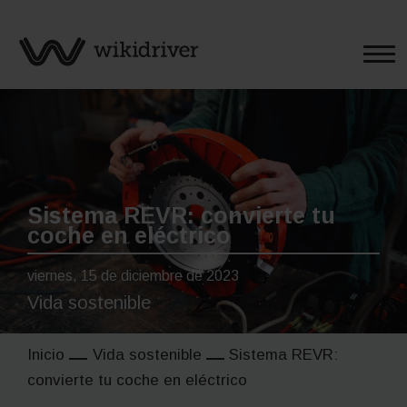
Saltar
al
contenido
Sistema REVR: convierte tu
coche en eléctrico
viernes, 15 de diciembre de 2023
Vida sostenible
Inicio
Vida sostenible
Sistema REVR:
convierte tu coche en eléctrico