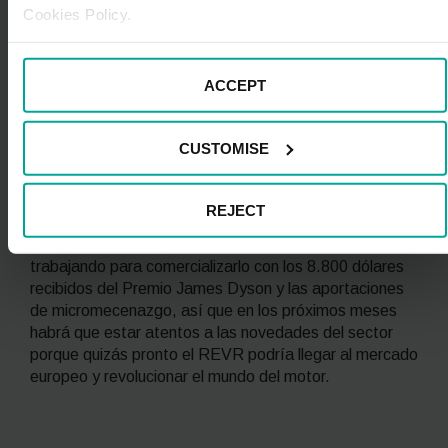
Cookies Policy.
capaz de recorrer entre 100 y 100 km solo con la
electricidad de las baterías, lo que le confiere una
importante autonomía.
ACCEPT
Para concluir, en este artículo te hemos contado en
qué consiste el innovador sistema REVR de
retrofit
y
CUSTOMISE
las inmensas posibilidades que abre, especialmente
democratizando la electrificación y apostando por la
economía circular para reducir las emisiones de gases
REJECT
contaminantes de la industria automotriz. A pesar de
que el sistema es aún un prototipo, su inventor ya está
trabajando para comercializarlo con los 8.800 dólares
recibidos del Premio James Dyson y las aportaciones
de micromecenazgo, así que en los próximos meses
habrá que estar atentos a las novedades del sector
porque quizás pronto el REVR podría llegar al mercado
europeo y revolucionar el mundo del motor.