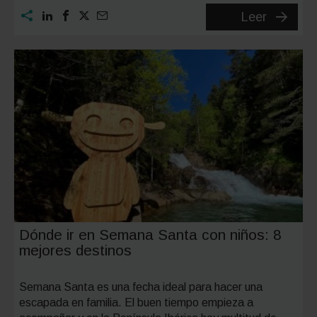
Dónde
Leer
viajar
en
mayo
en
España:
mejores
destino
y
escapa
Dónde ir en Semana Santa con niños: 8
mejores destinos
Semana Santa es una fecha ideal para hacer una
escapada en familia. El buen tiempo empieza a