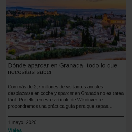
Cuenca:
zonas,
parking
y
consejo
útiles
Dónde aparcar en Granada: todo lo que
necesitas saber
Con más de 2,7 millones de visitantes anuales,
desplazarse en coche y aparcar en Granada no es tarea
fácil. Por ello, en este artículo de Wikidriver te
propondremos una práctica guía para que sepas…
1 mayo, 2026
Categoría:
Viajes