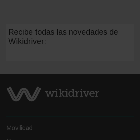
estacio
regulad
de
Recibe todas las novedades de
Valenci
Wikidriver:
Movilidad