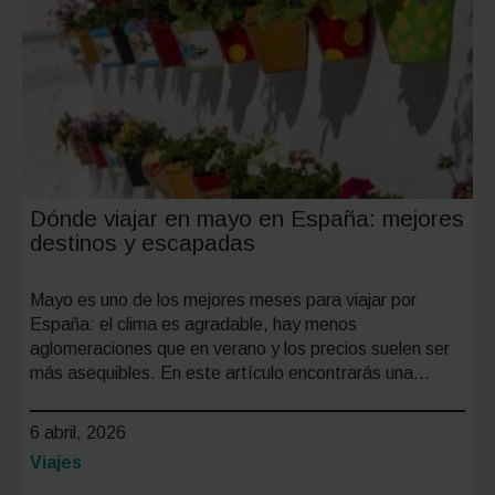
coche
en
España:
todo
lo
que
debes
Dónde viajar en mayo en España: mejores
saber
destinos y escapadas
Mayo es uno de los mejores meses para viajar por
España: el clima es agradable, hay menos
aglomeraciones que en verano y los precios suelen ser
más asequibles. En este artículo encontrarás una…
6 abril, 2026
Categoría:
Viajes