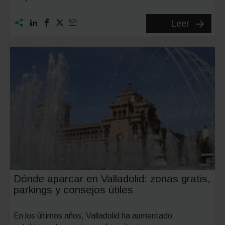
Dónde
Leer
aparcar
en
Granada
todo
lo
que
necesit
saber
Dónde aparcar en Valladolid: zonas gratis,
parkings y consejos útiles
En los últimos años, Valladolid ha aumentado