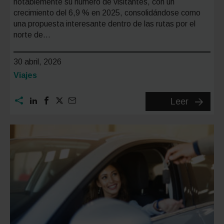
notablemente su número de visitantes, con un
crecimiento del 6,9 % en 2025, consolidándose como
una propuesta interesante dentro de las rutas por el
norte de…
30 abril, 2026
Categoría:
Viajes
Dónde
Leer
aparcar
en
Valladoli
zonas
gratis,
parking
y
consejo