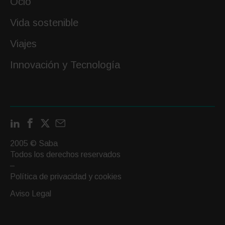
Ocio
Vida sostenible
Viajes
Innovación y Tecnología
LinkedIn
Facebook
X
Contactar
por
2005 © Saba
email
Todos los derechos reservados
–
Política de privacidad y cookies
Aviso Legal