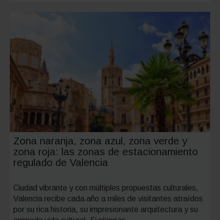
aparcar
gratis
en
Logroño
zonas,
consejo
y
alternat
seguras
Zona naranja, zona azul, zona verde y
zona roja: las zonas de estacionamiento
regulado de Valencia
Ciudad vibrante y con múltiples propuestas culturales,
Valencia recibe cada año a miles de visitantes atraídos
por su rica historia, su impresionante arquitectura y su