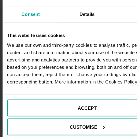
Dónde aparcar en Valencia durante las
Fallas en 2026
Consent
Details
Si queremos disfrutar de las Fallas, una impresionante
fiesta multitudinaria que cada año congrega a miles de
This website uses cookies
personas en Valencia, es esencial conocer las
We use our own and third-party cookies to analyse traffic, p
restricciones de movilidad de este periodo y…
content and share information about your use of the website 
advertising and analytics partners to provide you with perso
24 febrero, 2026
based on your preferences and browsing, both on and off our
Categoría:
Viajes
can accept them, reject them or choose your settings by clic
corresponding button. More information in the Cookies Policy
Dónde
Leer
aparcar
en
ACCEPT
Valenci
durante
CUSTOMISE
las