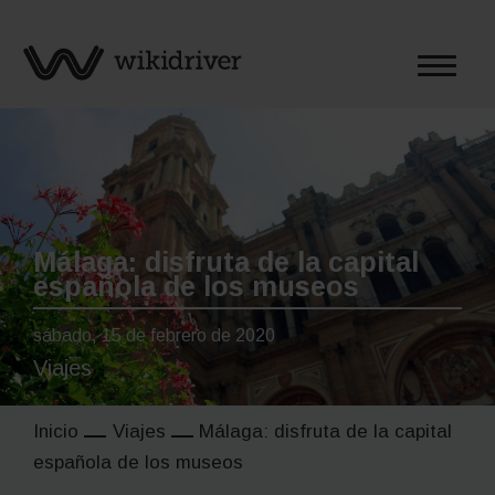
Saltar
al
contenido
Málaga: disfruta de la capital
española de los museos
sábado, 15 de febrero de 2020
Viajes
Inicio
Viajes
Málaga: disfruta de la capital
española de los museos