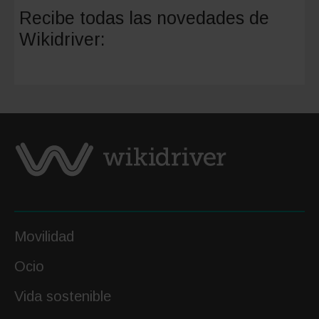
consejo
Recibe todas las novedades de
para
Wikidriver:
viajar
con
amigos
de
forma
segura
Movilidad
Ocio
Vida sostenible