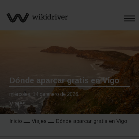
Saltar
al
contenido
Dónde aparcar gratis en Vigo
miércoles, 14 de enero de 2026
Viajes
Inicio
Viajes
Dónde aparcar gratis en Vigo