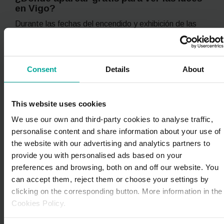
en Vigo?
Durante las fechas del encendido y exhibición de las
luces de Navidad,
la demanda de aparcamiento en
Vigo es muy alta
, especialmente en el centro y zonas
comerciales. En estos días, las
zonas gratuitas más
recomendadas
son:
Consent
Details
About
Zona del
Puerto de Vigo
This website uses cookies
Entorno de
O Castro
We use our own and third-party cookies to analyse traffic,
Zonas próximas a
museos
como el MARCO o el
personalise content and share information about your use of
Museo Quiñones de León
the website with our advertising and analytics partners to
provide you with personalised ads based on your
Estas áreas ya han sido explicadas anteriormente y
preferences and browsing, both on and off our website. You
suelen ser las opciones más utilizadas para intentar
can accept them, reject them or choose your settings by
aparcar sin coste. Aun así, debido a la gran afluencia
clicking on the corresponding button. More information in the
de visitantes,
encontrar plaza puede resultar
Cookies Policy.
complicado
incluso en estas zonas.