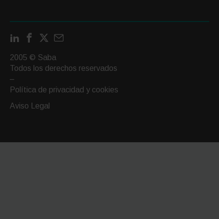
LinkedIn
Facebook
X
Contactar
por
2005 © Saba
email
Todos los derechos reservados
–
Política de privacidad y cookies
Aviso Legal