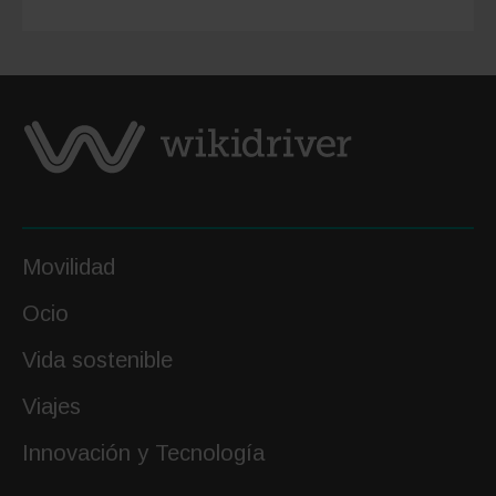
España:
mejores
destino
y
escapa
Movilidad
Ocio
Vida sostenible
Viajes
Innovación y Tecnología