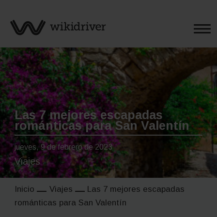
Saltar
al
contenido
Las 7 mejores escapadas
románticas para San Valentín
jueves, 9 de febrero de 2023
Viajes
Inicio
Viajes
Las 7 mejores escapadas
románticas para San Valentín