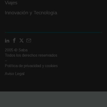
Viajes
Innovación y Tecnología
LinkedIn
Facebook
X
Contactar
por
2005 © Saba
email
Todos los derechos reservados
–
Política de privacidad y cookies
Aviso Legal