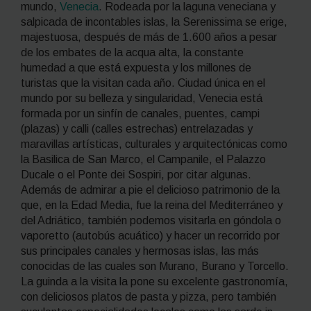
mundo,
Venecia
. Rodeada por la laguna veneciana y
salpicada de incontables islas, la Serenissima se erige,
majestuosa, después de más de 1.600 años a pesar
de los embates de la
acqua alta
, la constante
humedad a que está expuesta y los millones de
turistas que la visitan cada año. Ciudad única en el
mundo por su belleza y singularidad, Venecia está
formada por un sinfín de canales, puentes,
campi
(plazas) y
calli
(calles estrechas) entrelazadas y
maravillas artísticas, culturales y arquitectónicas como
la Basilica de San Marco, el Campanile, el Palazzo
Ducale o el Ponte dei Sospiri, por citar algunas.
Además de admirar a pie el delicioso patrimonio de la
que, en la Edad Media, fue la reina del Mediterráneo y
del Adriático, también podemos visitarla en góndola o
vaporetto
(autobús acuático) y hacer un recorrido por
sus principales canales y hermosas islas, las más
conocidas de las cuales son Murano, Burano y Torcello.
La guinda a la visita la pone su excelente gastronomía,
con deliciosos platos de pasta y pizza, pero también