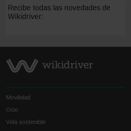
en
Recibe todas las novedades de
mayo
Wikidriver:
en
España:
mejores
destino
y
escapa
Movilidad
Ocio
Vida sostenible