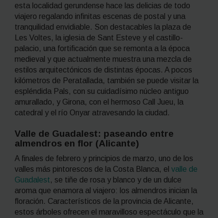
esta localidad gerundense hace las delicias de todo
viajero regalando infinitas escenas de postal y una
tranquilidad envidiable. Son destacables la plaza de
Les Voltes, la iglesia de Sant Esteve y el castillo-
palacio, una fortificación que se remonta a la época
medieval y que actualmente muestra una mezcla de
estilos arquitectónicos de distintas épocas. A pocos
kilómetros de Peratallada, también se puede visitar la
espléndida Pals, con su cuidadísimo núcleo antiguo
amurallado, y Girona, con el hermoso Call Jueu, la
catedral y el río Onyar atravesando la ciudad.
Valle de Guadalest: paseando entre
almendros en flor (Alicante)
A finales de febrero y principios de marzo, uno de los
valles más pintorescos de la Costa Blanca, el
valle de
Guadalest
, se tiñe de rosa y blanco y de un dulce
aroma que enamora al viajero: los almendros inician la
floración. Característicos de la provincia de Alicante,
estos árboles ofrecen el maravilloso espectáculo que la