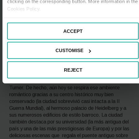
clicking on the corresponding button. More information in the
ermita de Saint-Hadelin, un magnífico ejemplo de arte
Cookies Policy.
románico situado en lo alto de una de las cuatro colinas
que rodean Celles, y el pueblo en sí, con numerosos
atractivos.
ACCEPT
Heidelberg o la esencia romántica que
perdura (Alemania)
CUSTOMISE
Situada en el noroeste de Baden-Wurtemberg,
Heidelberg
fue el epicentro del movimiento del
Romanticismo en Alemania, con importantísimas
REJECT
figuras como el poeta Goethe y otros célebres
escritores y pintores, como Mark Twain y J.M.W.
Turner. De hecho, aún hoy se respira ese ambiente
romántico gracias a su centro histórico muy bien
conservado (la ciudad sobrevivió casi intacta a la II
Guerra Mundial), al hermoso palacio de Heidelberg y a
sus numerosos edificios de estilo barroco. La ciudad
también destaca por su universidad (la más antigua del
país y una de las más prestigiosas de Europa) y por las
deliciosas escenas que regala el puente antiguo sobre