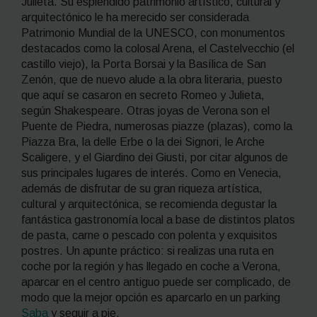
Julieta. Su espléndido patrimonio artístico, cultural y
arquitectónico le ha merecido ser considerada
Patrimonio Mundial de la UNESCO, con monumentos
destacados como la colosal Arena, el Castelvecchio (el
castillo viejo), la Porta Borsai y la Basílica de San
Zenón, que de nuevo alude a la obra literaria, puesto
que aquí se casaron en secreto Romeo y Julieta,
según Shakespeare. Otras joyas de Verona son el
Puente de Piedra, numerosas
piazze
(plazas), como la
Piazza Bra, la delle Erbe o la dei Signori, le Arche
Scaligere, y el Giardino dei Giusti, por citar algunos de
sus principales lugares de interés. Como en Venecia,
además de disfrutar de su gran riqueza artística,
cultural y arquitectónica, se recomienda degustar la
fantástica gastronomía local a base de distintos platos
de pasta, carne o pescado con polenta y exquisitos
postres. Un apunte práctico: si realizas una ruta en
coche por la región y has llegado en coche a Verona,
aparcar en el centro antiguo puede ser complicado, de
modo que la mejor opción es aparcarlo en un parking
Saba
y seguir a pie.