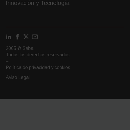
Innovación y Tecnología
LinkedIn
Facebook
X
Contactar
por
2005 © Saba
email
Todos los derechos reservados
–
Política de privacidad y cookies
Aviso Legal