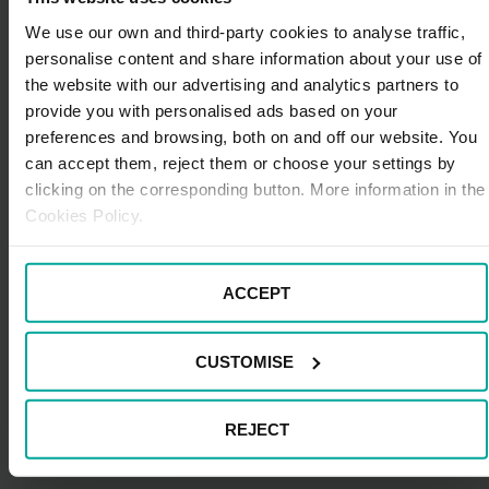
abecedario, el de las palabras encadenadas o
varios pasatiempos para poner a prueba su
We use our own and third-party cookies to analyse traffic,
capacidad memorística.
personalise content and share information about your use of
the website with our advertising and analytics partners to
Si solo viajáis adultos, el juego de las películas, el de
provide you with personalised ads based on your
adivinar canciones tarareándolas o el de decir países o
preferences and browsing, both on and off our website. You
ciudades que empiecen por una letra concreta os
can accept them, reject them or choose your settings by
distraerán un buen rato.
clicking on the corresponding button. More information in the
Cookies Policy.
Dicho esto, ahora ya dispones de la información
necesaria para planificar correctamente un viaje largo
en coche, tanto consejos de seguridad como para
ACCEPT
amenizar la ruta y disfrutar del trayecto. ¿Listo para la
carretera y manta?
CUSTOMISE
REJECT