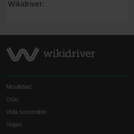
Wikidriver:
bonitos
de
Portuga
que
te
sorpren
Movilidad
Ocio
Vida sostenible
Viajes