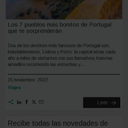
Los 7 pueblos más bonitos de Portugal
que te sorprenderán
Dos de los destinos más famosos de Portugal son,
indudablemente, Lisboa y Porto: la capital atrae cada
año a miles de visitantes con sus llamativos tranvías
amarillos recorriendo las estrechas y…
15 noviembre, 2022
Categoría:
Viajes
Los
Leer
7
pueblos
Recibe todas las novedades de
más