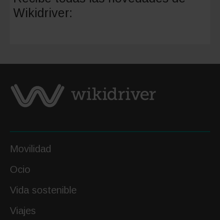
encontr
Wikidriver:
puntos
de
recarga
de
coches
eléctric
Movilidad
Ocio
Vida sostenible
Viajes