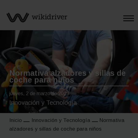
Saltar
al
contenido
Normativa alzadores y sillas de
coche para niños
jueves, 2 de marzo de 2023
Innovación y Tecnología
Inicio
Innovación y Tecnología
Normativa
alzadores y sillas de coche para niños