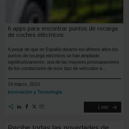
6 apps para encontrar puntos de recarga
de coches eléctricos
A pesar de que en España durante los últimos años los
puntos de recarga eléctricos se han ampliado
significativamente, una de las mayores preocupaciones
de los conductores de este tipo de vehículos a…
16 marzo, 2023
Categoría:
Innovación y Tecnología
6
Leer
apps
para
Recibe todas las novedades de