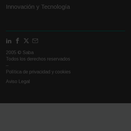
Innovación y Tecnología
LinkedIn
Facebook
X
Contactar
por
2005 © Saba
email
Todos los derechos reservados
–
Política de privacidad y cookies
Aviso Legal