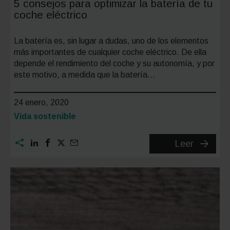
5 consejos para optimizar la batería de tu
coche eléctrico
La batería es, sin lugar a dudas, uno de los elementos
más importantes de cualquier coche eléctrico. De ella
depende el rendimiento del coche y su autonomía, y por
este motivo, a medida que la batería…
24 enero, 2020
Categoría:
Vida sostenible
5
Leer
consejo
para
optimiza
la
batería
de