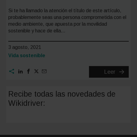
Si te ha llamado la atención el título de este artículo,
probablemente seas una persona comprometida con el
medio ambiente, que apuesta por la movilidad
sostenible y hace de ella…
3 agosto, 2021
Categoría:
Vida sostenible
7
Leer
Trucos
para
Recibe todas las novedades de
hacer
Wikidriver:
tu
viaje
más
sostenib