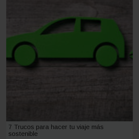
tu
coche
eléctric
7 Trucos para hacer tu viaje más
sostenible