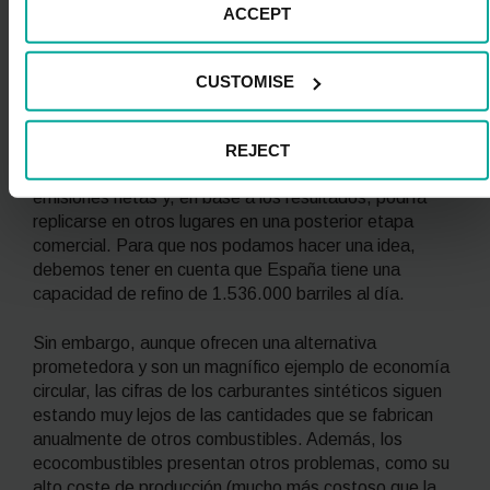
la Energía
y se prevé que esté lista en 2024. En la
ACCEPT
instalación, Repsol fabricará carburantes sintéticos
usando como únicas materias primas el CO₂ capturado
en la refinería de Petronor e hidrógeno producido con
CUSTOMISE
electricidad 100% renovable.
REJECT
Según la petrolera, en una primera fase se obtendrán
50 barriles diarios de combustible sintético cero
emisiones netas y, en base a los resultados, podría
replicarse en otros lugares en una posterior etapa
comercial. Para que nos podamos hacer una idea,
debemos tener en cuenta que España tiene una
capacidad de refino de 1.536.000 barriles al día.
Sin embargo, aunque ofrecen una alternativa
prometedora y son un magnífico ejemplo de economía
circular, las cifras de los carburantes sintéticos siguen
estando muy lejos de las cantidades que se fabrican
anualmente de otros combustibles. Además, los
ecocombustibles presentan otros problemas, como su
alto coste de producción (mucho más costoso que la