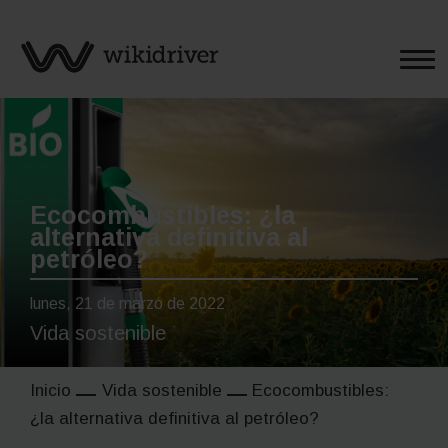
Saltar
al
contenido
Ecocombustibles: ¿la
alternativa definitiva al
petróleo?
lunes, 21 de marzo de 2022
Vida sostenible
Inicio
Vida sostenible
Ecocombustibles:
¿la alternativa definitiva al petróleo?