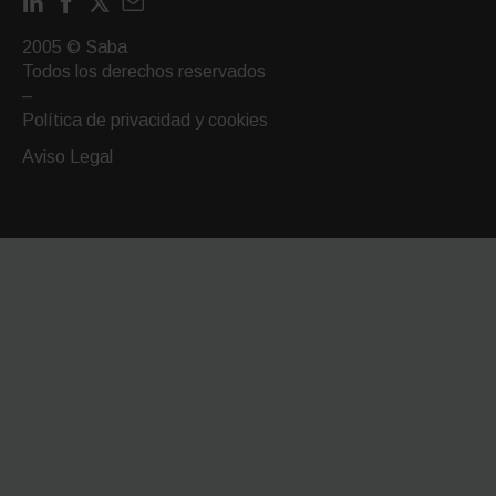
LinkedIn
Facebook
X
Contactar
por
2005 © Saba
email
Todos los derechos reservados
–
Política de privacidad y cookies
Aviso Legal