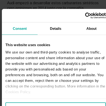
Audi empezó a desarrollar estos carburantes sintéticos
cero emisiones en 2014 junto con la compañía
tecnológica
Sunfire
; a lo largo de estos años, el
fabricante alemán ha ido perfeccionando la tecnología
necesaria para producir ecombustibles y, gracias al
Consent
Details
About
acuerdo que contrajo con dos productoras eléctricas
en 2018, ha llegado a producir una cantidad de
crudo
azul
muy superior a la fijada inicialmente en el proyecto
piloto. Y, siguiendo su estela, otras grandes marcas del
This website uses cookies
sector como Porsche también han decidido apostar
We use our own and third-party cookies to analyse traffic,
por los combustibles de origen no fósil; de hecho, este
personalise content and share information about your use of
fabricante automovilístico de alta gama ha anunciado
the website with our advertising and analytics partners to
que en los próximos años invertirá en esta tecnología
provide you with personalised ads based on your
para alimentar al 20% de sus ventas.
preferences and browsing, both on and off our website. You
can accept them, reject them or choose your settings by
En España, la petrolera Repsol también dio a conocer
clicking on the corresponding button. More information in the
a finales del año pasado que liderará un innovador
proyecto mundial para fabricar carburantes sintéticos a
Cookies Policy.
partir de
hidrógeno verde
. Para ello, creará una nueva
planta en Bilbao junto con
Petronor y el Ente Vasco de