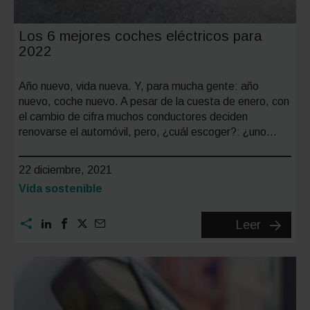
Los 6 mejores coches eléctricos para
2022
Año nuevo, vida nueva. Y, para mucha gente: año
nuevo, coche nuevo. A pesar de la cuesta de enero, con
el cambio de cifra muchos conductores deciden
renovarse el automóvil, pero, ¿cuál escoger?: ¿uno…
22 diciembre, 2021
Categoría:
Vida sostenible
Los
Leer
6
mejores
coches
eléctric