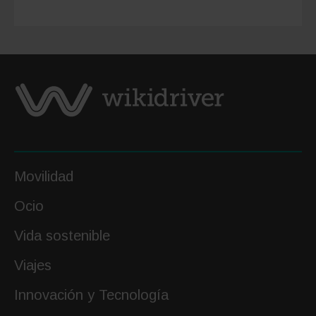
España:
mejores
destino
y
hoguera
Movilidad
Ocio
Vida sostenible
Viajes
Innovación y Tecnología