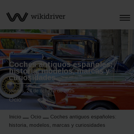
Saltar
al
contenido
Coches antiguos españoles:
historia, modelos, marcas y
curiosidades
viernes, 24 de octubre de 2025
Ocio
Inicio
Ocio
Coches antiguos españoles:
historia, modelos, marcas y curiosidades