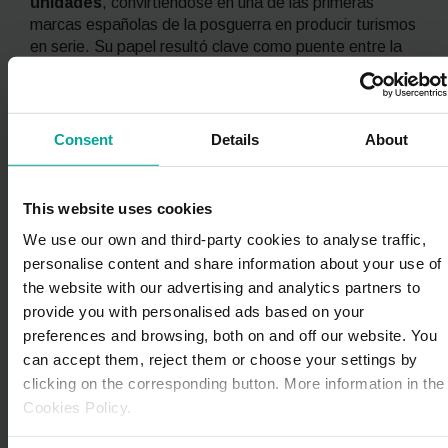
unidades
, convirtiéndose en una de las primeras
marcas españolas de la posguerra en producir turismos
en serie. Su papel resultó clave como puente entre la
automoción artesanal y la producción industrial en
España, preludio de la llegada de SEAT en 1950.
El modelo más icónico y apreciado hoy por los
Consent
Details
About
coleccionistas es el Eucort 4/4, un turismo de cuatro
puertas con motor DKW de dos tiempos y tres
cilindros, muy popular en Barcelona a finales de los
This website uses cookies
años 40. También son destacables el Eucort 2/4 y el
We use our own and third-party cookies to analyse traffic,
Eucort Popular, otros dos modelos que la firma lanzó
personalise content and share information about your use of
antes de desaparecer en 1951.
the website with our advertising and analytics partners to
Barreiros
provide you with personalised ads based on your
preferences and browsing, both on and off our website. You
Creada en 1954 por el emprendedor gallego Eduardo
can accept them, reject them or choose your settings by
Barreiros, la compañía homónima se convirtió en una
clicking on the corresponding button. More information in the
de las firmas que más contribuyeron a la motorización
de España en los años cincuenta y sesenta.
Cookies Policy.