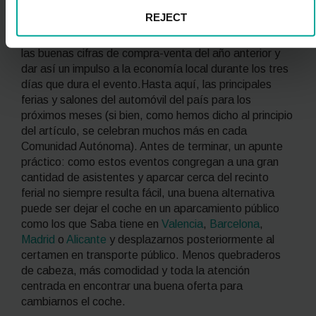
A la espera de que FecirAuto desvele las fechas del
REJECT
certamen para este 2024 y las novedades que incluirá,
tanto vendedores como compradores esperan repetir
las buenas cifras de compra-venta del año anterior y
dar así un impulso a la economía local durante los tres
días que dura el evento.Hasta aquí, las principales
ferias y salones del automóvil del país para los
próximos meses (si bien, como hemos dicho al principio
del artículo, se celebran muchos más en cada
Comunidad Autónoma). Antes de terminar, un apunte
práctico: como estos eventos congregan a una gran
cantidad de asistentes y aparcar cerca del recinto
ferial no siempre resulta fácil, una buena alternativa
puede ser dejar el coche en un aparcamiento público
como los que Saba tiene en
Valencia
,
Barcelona
,
Madrid
o
Alicante
y desplazarnos posteriormente al
certamen en transporte público. Menos quebraderos
de cabeza, más comodidad y toda la atención
centrada en encontrar una buena oferta para
cambiarnos el coche.