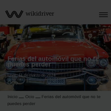
Saltar
al
contenido
Ferias del automóvil que no te
puedes perder
lunes, 11 de marzo de 2024
Ocio
Inicio
Ocio
Ferias del automóvil que no te
puedes perder