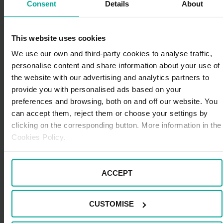
Consent
Details
About
s/n de Valencia (Foro Centro, nivel 2, pabellones 1 y 2)
y abrirá todo el día el 19 y el 20 de abril (de 11 h a 20 h)
y de 11 h a 18 h el día 21.
This website uses cookies
FecirAuto (Castilla-La Mancha)
We use our own and third-party cookies to analyse traffic,
Decenas de expositores, centenares de vehículos de
personalise content and share information about your use of
segunda mano y buenas cifras de asistencia; así
the website with our advertising and analytics partners to
podríamos resumir
FecirAuto
, la
feria del vehículo de
provide you with personalised ads based on your
ocasión más importante de Castilla-La Mancha
preferences and browsing, both on and off our website. You
que cada año atrae a Ciudad Real a cientos de
can accept them, reject them or choose your settings by
visitantes que buscan oportunidades y ofertas
clicking on the corresponding button. More information in the
comerciales para renovar su coche a buen precio.
Cookies Policy.
Como novedad, en la edición del año pasado FecirAuto
incluyó también la
Fecirtruck
a su flota de vehículos,
ACCEPT
es decir, camiones y motocicletas (hecho que atrajo a
muchos compradores del sector industrial) y, visto el
éxito, probablemente este año la organización repita la
CUSTOMISE
fórmula.