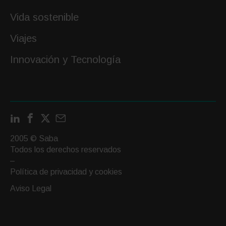
Vida sostenible
Viajes
Innovación y Tecnología
LinkedIn
Facebook
X
Contactar
por
2005 © Saba
email
Todos los derechos reservados
–
Política de privacidad y cookies
Aviso Legal