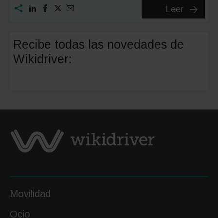
Los
Leer
mejores
espectá
Recibe todas las novedades de
de
Wikidriver:
Madrid
Movilidad
Ocio