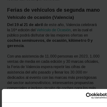
Ferias de vehículos de segunda mano
Vehículo de ocasión (Valencia)
Del 19 al 21 de abril
de este año, Valencia celebrará
la 16ª edición del
Vehículo de Ocasión
, en la cual el
público podrá disfrutar de las mejores ofertas en
coches seminuevos, de ocasión, kilómetro 0 y
gerencia
.
Con una asistencia de 11.000 personas en 2023, 1.000
ventas de media en cada edición y 30 marcas oficiales,
la Feria de Valencia espera repetir las cifras de
asistencia del año pasado y llenar los 30.000 m
2
dedicados al evento con las marcas más prestigiosas
del sector automovilístico, interesantes propuestas
comerciales e incluso circuito de coches para los más
pequeños.
El certamen se celebrará en la Avenida de las Ferias