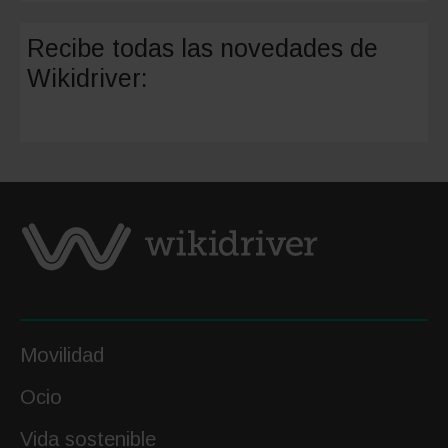
compañ
de
Recibe todas las novedades de
seguro
Wikidriver:
de
coche
mejor
valorad
en
España
Movilidad
Ocio
Vida sostenible