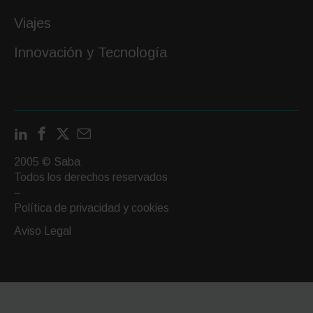
Viajes
Innovación y Tecnología
LinkedIn
Facebook
X
Contactar
por
2005 © Saba
email
Todos los derechos reservados
–
Política de privacidad y cookies
Aviso Legal