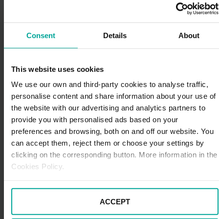
oficial para evitar fraudes y estafas.
¿Cómo recurrir una multa
Consent
Details
About
extranjera?
En caso de que queramos recurrir la multa y/o
detectemos algún problema de forma, podemos iniciar
This website uses cookies
los trámites para impugnarla. Para ello, deberemos
We use our own and third-party cookies to analyse traffic,
seguir distintos pasos:
personalise content and share information about your use of
the website with our advertising and analytics partners to
Revisar la notificación:
verificaremos que
provide you with personalised ads based on your
formalmente es correcta y que está redactada en
español.
preferences and browsing, both on and off our website. You
can accept them, reject them or choose your settings by
Comprobar los plazos y la forma de
clicking on the corresponding button. More information in the
presentación:
seguidamente nos fijaremos hasta
Cookies Policy.
cuándo podemos presentar el recurso y a través
de qué vías.
Recopilar la información:
reuniremos todas las
ACCEPT
pruebas
(fotografías, tiques de
parking
, etc.) que
acrediten nuestra versión.