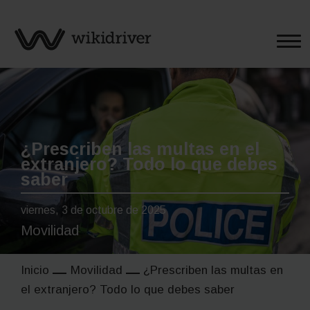
Saltar
al
contenido
¿Prescriben las multas en el
extranjero? Todo lo que debes
saber
viernes, 3 de octubre de 2025
Movilidad
Inicio
Movilidad
¿Prescriben las multas en
el extranjero? Todo lo que debes saber