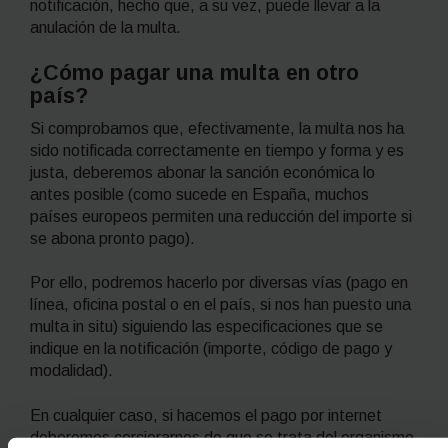
notificación, hecho que, a su vez, puede llevar a la
anulación de la multa.
¿Cómo pagar una multa en otro
país?
Si comprobamos que, efectivamente, la multa nos ha
sido notificada correctamente en tiempo y forma y es
justa, deberemos abonar la sanción económica lo
antes posible (como sucede en España, muchos
países europeos permiten una reducción del importe si
se abona pronto pago).
Por ello, podremos hacerlo por diversas vías (pago en
línea, oficina postal o en el país, si nos han puesto una
multa in situ) siguiendo las especificaciones que se
indique en la notificación (importe, código de pago y
modalidad).
En cualquier caso, si hacemos el pago por internet
deberemos cerciorarnos de que se trata del organismo