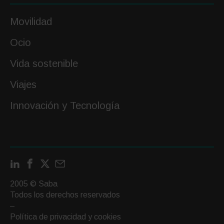
Movilidad
Ocio
Vida sostenible
Viajes
Innovación y Tecnología
LinkedIn
Facebook
X
Contactar
por
2005 © Saba
email
Todos los derechos reservados
–
Política de privacidad y cookies