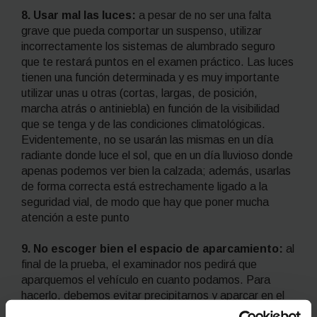
8. Usar mal las luces:
a pesar de no ser una falta
grave que pueda comportar un suspenso, utilizar
incorrectamente los sistemas de alumbrado seguro
que te restará puntos en el examen práctico. Las luces
tienen una función determinada y es muy importante
utilizar unas u otras (cortas, largas, de posición,
marcha atrás o antiniebla) en función de la visibilidad
que se tenga y de las condiciones climatológicas.
Evidentemente, no se usarán las mismas en un día
radiante donde luce el sol, que en un día lluvioso donde
apenas podemos ver bien la calzada; además, usarlas
de forma correcta está estrechamente ligado a la
seguridad vial, de modo que hay que poner mucha
atención a este punto
9. No escoger bien el espacio de aparcamiento:
al
final de la prueba, el examinador nos pedirá que
aparquemos el vehículo en cuanto podamos. Para
hacerlo, debemos evitar precipitarnos y aparcar en el
primer lugar disponible; es preferible esperar a