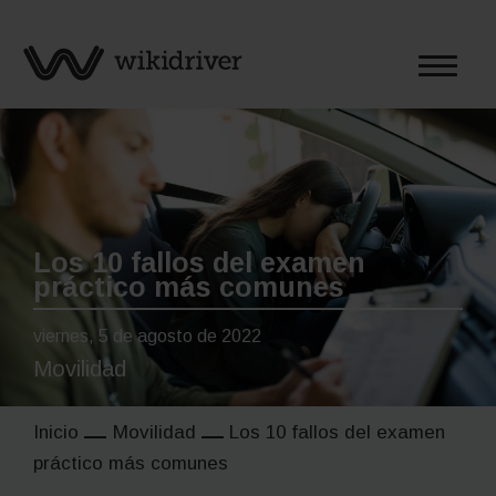
Saltar
al
contenido
Los 10 fallos del examen
práctico más comunes
viernes, 5 de agosto de 2022
Movilidad
Inicio
Movilidad
Los 10 fallos del examen
práctico más comunes