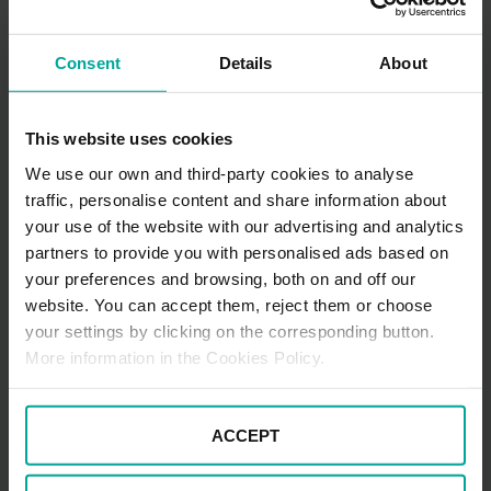
encontrar uno suficientemente ancho en el que
podamos aparcar sin riesgo de tocar o rayar los coches
Consent
Details
About
de al lado o subirnos al bordillo. Recuerda que no se
premia la rapidez, sino la habilidad y la pericia en la
conducción
This website uses cookies
10. Circular demasiado lento o demasiado rápido:
We use our own and third-party cookies to analyse
tal como establece el reglamento de la DGT, circular a
traffic, personalise content and share information about
una velocidad anormalmente reducida, ya sea
your use of the website with our advertising and analytics
demasiado lenta o rápida, constituye una infracción y,
partners to provide you with personalised ads based on
en el caso del examen de conducir, una falta grave. Por
your preferences and browsing, both on and off our
ello, adecúate siempre a la velocidad recomendada de
website. You can accept them, reject them or choose
la vía por donde vayas y pon especial atención tanto a
las incorporaciones como a las salidas de la autopista.
your settings by clicking on the corresponding button.
More information in the Cookies Policy.
Ahora ya sabes cuáles son los fallos más habituales del
examen práctico de conducir y en qué debes fijarte
especialmente el día de la prueba. Y si todavía no te
ACCEPT
has sacado el carné pero no quieres gastarte
demasiado dinero, puedes consultar nuestro listado de