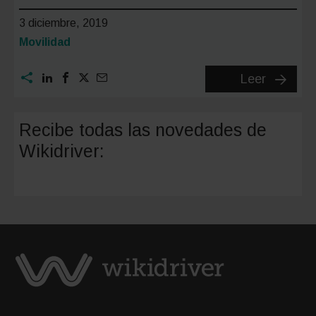
3 diciembre, 2019
Categoría:
Movilidad
¿Cómo
Leer
renuevo
mi
Recibe todas las novedades de
carnet
Wikidriver:
de
conduci