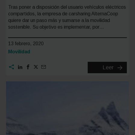
Tras poner a disposición del usuario vehículos eléctricos
compartidos, la empresa de carsharing AlternaCoop
quiere dar un paso más y sumarse a la movilidad
sostenible. Su objetivo es implementar, por…
13 febrero, 2020
Categoría:
Movilidad
Alterna
Leer
el
primer
carshari
con
energía
solar