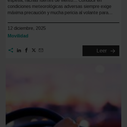
espesa, rachas fuertes de viento… Conducir en
condiciones meteorológicas adversas siempre exige
máxima precaución y mucha pericia al volante para…
12 diciembre, 2025
Categoría:
Movilidad
Lluvia
Leer
engelan
¿qué
es
y
cómo
conduci
para
minimiz
riesgos