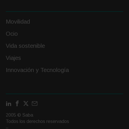
Movilidad
Ocio
Vida sostenible
Viajes
Innovación y Tecnología
LinkedIn
Facebook
X
Contactar
por
2005 © Saba
email
Todos los derechos reservados
–