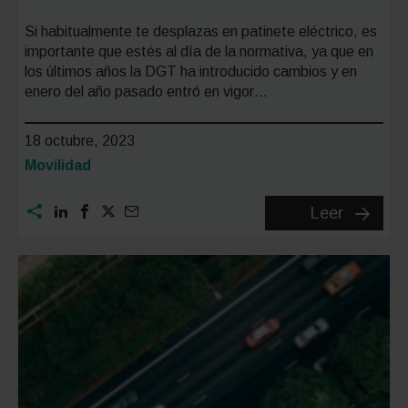
Si habitualmente te desplazas en patinete eléctrico, es
importante que estés al día de la normativa, ya que en
los últimos años la DGT ha introducido cambios y en
enero del año pasado entró en vigor…
18 octubre, 2023
Categoría:
Movilidad
Guía
Leer
para
evitar
multas
de
patinete
eléctric