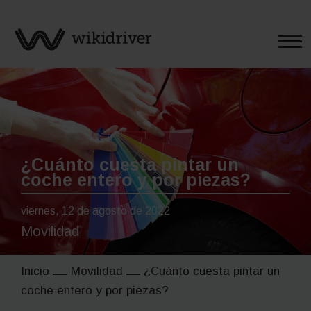
Saltar
al
contenido
¿Cuánto cuesta pintar un
coche entero y por piezas?
viernes, 12 de agosto de 2022
Movilidad
Inicio
Movilidad
¿Cuánto cuesta pintar un
coche entero y por piezas?