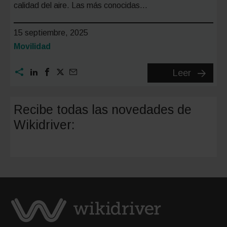
calidad del aire. Las más conocidas…
15 septiembre, 2025
Categoría:
Movilidad
Ciudade
Leer
con
ZBE
Recibe todas las novedades de
en
Wikidriver:
España:
guía
complet