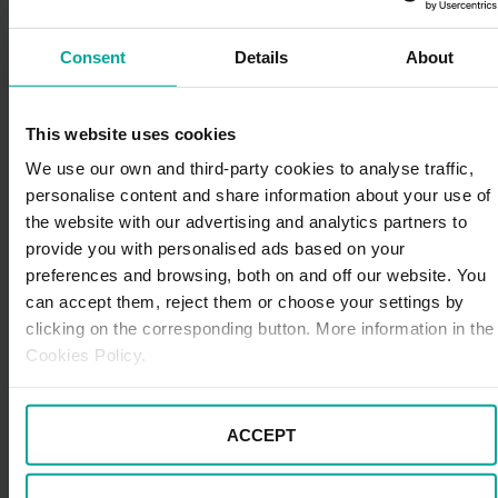
¿A quién debemos notificar el cambio?
Consent
Details
About
Si, al pintar el coche, hemos cambiarlo de color,
deberemos notificarlo tanto a la DGT como a la
compañía aseguradora. Tráfico actualizará el cambio
This website uses cookies
de color en el permiso de circulación para que coincida
We use our own and third-party cookies to analyse traffic,
con el aspecto actual y el seguro del coche puede que
personalise content and share information about your use of
nos eleve las cuotas, ya que, según algunas
the website with our advertising and analytics partners to
estadísticas, ciertos colores tienen más probabilidades
de sufrir un accidente, especialmente entre
provide you with personalised ads based on your
conductores noveles.
preferences and browsing, both on and off our website. You
can accept them, reject them or choose your settings by
En conclusión, en este artículo te hemos contado
clicking on the corresponding button. More information in the
cuánto cuesta pintar un vehículo de media, qué
Cookies Policy.
factores influyen en el precio, así como las fases que
comprenden todo el proceso de pintura. Ahora solo te
falta evaluar bien las zonas a reparar o pintar de tu
ACCEPT
coche, decidir si quieres cambiarlo de color o no
(teniendo en cuenta que las tarifas del seguro podrían
aumentar) y si prefieres pintarlo por piezas o entero.