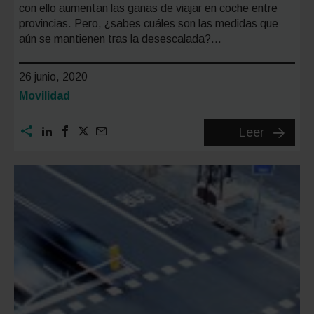
con ello aumentan las ganas de viajar en coche entre
provincias. Pero, ¿sabes cuáles son las medidas que
aún se mantienen tras la desescalada?…
26 junio, 2020
Categoría:
Movilidad
Viajar
Leer
en
coche
entre
provinci
consejo
y
recomen