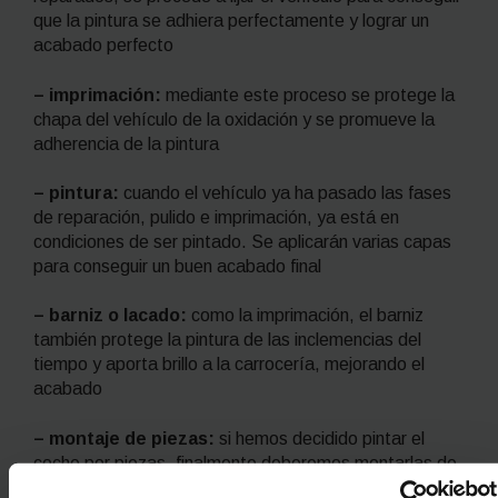
que la pintura se adhiera perfectamente y lograr un
acabado perfecto
– imprimación:
mediante este proceso se protege la
chapa del vehículo de la oxidación y se promueve la
adherencia de la pintura
– pintura:
cuando el vehículo ya ha pasado las fases
de reparación, pulido e imprimación, ya está en
condiciones de ser pintado. Se aplicarán varias capas
para conseguir un buen acabado final
– barniz o lacado:
como la imprimación, el barniz
también
protege la pintura de las inclemencias del
tiempo y aporta brillo a la carrocería, mejorando el
acabado
– montaje de piezas:
si hemos decidido pintar el
coche por piezas, finalmente deberemos montarlas de
nuevo con mucho cuidado de no golpearlas o arañarlas