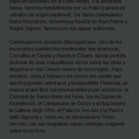
parecen detenidos en la Edad Media, y la admirada
Siena, famosa mundialmente por su Pallio (carrera de
caballos de origen medieval). De Siena continuamos
hasta Montalcino, la hermosa Abadía de Sant’Animo y
Bagno Vignoni, famosa por sus aguas sulfurosas.
Continuaremos visitando Montepulciano, otro de los
incontables pueblecitos medievales que enamoran,
Castellina in Chianti y Radda in Chianti, donde podréis
disfrutar de unas maravillosas vistas sobre las viñas y
degustar el vino Chianti clásico de esta región. Para
terminar, visita a Voltaia y los restos del castillo que
aún hoy pueden admirarse y la inigualable Florencia, un
museo al aire libre con innumerables joyas artísticas: la
Catedral de Santa Maria del Fiore, con la Cúpula de
Brunelleschi, el Campanario de Giotto y el Baptisterio,
la Galleria degli Uffizi, el Palazzo Vecchio y la Piazza
della Signoria y, como no, el admiradísimo Ponte
Vecchio, con sus singulares casas coloridas colgando
sobre el río Arno.