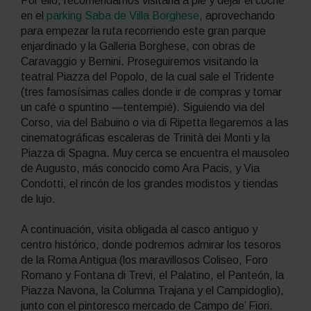
Por ello, recomendamos visitarla a pie y dejar el coche
en el
parking Saba de Villa Borghese
, aprovechando
para empezar la ruta recorriendo este gran parque
enjardinado y la Galleria Borghese, con obras de
Caravaggio y Bernini. Proseguiremos visitando la
teatral Piazza del Popolo, de la cual sale el Tridente
(tres famosísimas calles donde ir de compras y tomar
un café o
spuntino
—tentempié). Siguiendo via del
Corso, via del Babuino o via di Ripetta llegaremos a las
cinematográficas escaleras de Trinità dei Monti y la
Piazza di Spagna. Muy cerca se encuentra el mausoleo
de Augusto, más conocido como Ara Pacis, y Via
Condotti, el rincón de los grandes modistos y tiendas
de lujo.
A continuación, visita obligada al casco antiguo y
centro histórico, donde podremos admirar los tesoros
de la Roma Antigua (los maravillosos Coliseo, Foro
Romano y Fontana di Trevi, el Palatino, el Panteón, la
Piazza Navona, la Columna Trajana y el Campidoglio),
junto con el pintoresco mercado de Campo de’ Fiori.