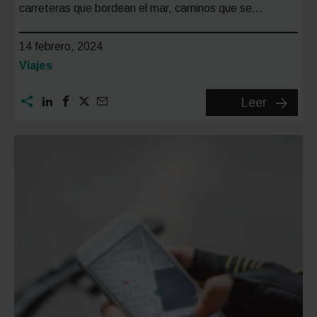
carreteras que bordean el mar, caminos que se…
14 febrero, 2024
Categoría:
Viajes
Rutas
Leer
en
moto
para
descubri
rincone
de
la
Penínsu