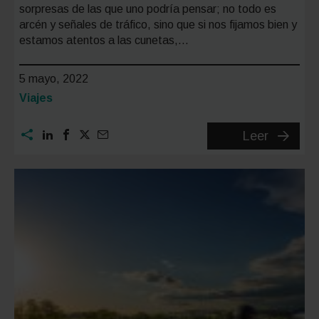
sorpresas de las que uno podría pensar; no todo es
arcén y señales de tráfico, sino que si nos fijamos bien y
estamos atentos a las cunetas,…
5 mayo, 2022
Categoría:
Viajes
¿Qué
Leer
monume
se
escond
entre
las
carreter
de
España