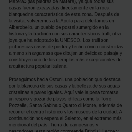
Matera» (las piedras de Matera), ya que todas sus
casas fueron excavadas directamente en la roca
blanquecina característica de esta zona. Después de
la visita, volveremos a la Apulia para deleitarnos en
Alberobello, un pueblo de postal sumergido en la
historia y la tradición con sus característicos
trulli,
otra
joya que ha adoptado la UNESCO. Los
trulli
son
pintorescas casas de piedra y techo cónico construidas
a mano sin argamasa que dibujan un delicioso paisaje y
constituyen uno de los ejemplos más excepcionales de
arquitectura popular italiana.
Proseguimos hacia Ostuni, una población que destaca
por la blancura de sus casas y la belleza de sus aguas
cristalinas a pares iguales. Aquí vale la pena tomarse
un respiro y gozar de playas idílicas como la Torre
Pozzelle, Santa Sabina o Quarto di Monte, además de
recorrer el centro histórico y los museos de la ciudad. A
continuación nos espera el Salento, en el extremo más
meridional del país. Tierra de campesinos y
pescadores, esta región comprende Brindisi, Lecce y