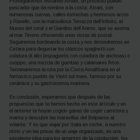
Proseguiremos visitando Amalfi, un precioso pueblo
pescador que da nombre a la costa; Atrani, con
numerosas cuevas, calles estrechas y hermosos arcos
y Ravello, con la maravillosa Terrazza dell’Infinito, el
Museo del coral y el Giardino dell’Animo, que se asoma
al mar Tirreno ofreciendo unas vistas de postal.
Seguiremos bordeando la costa y nos detendremos en
Cetara para degustar los clásicos
spaghetti con
colatura di alici
(espaguetis con coladura de anchoas) o
cuoppo
, una mezcla de gambas y calamares fritos.
Terminaremos la ruta por la Costa Amalfitana en el
fantástico pueblo de Vietri sul mare, famoso por su
cerámica y su gastronomía marinera.
En conclusión, esperamos que después de las
propuestas que te hemos hecho en este artículo y en
el anterior te hayan cogido ganas de coger carretera y
manta y descubrir las maravillas del
Belpaese
al
volante. Y es que viajar por Italia en coche, a nuestro
ritmo y sin las prisas de un viaje organizado, es una
excelente idea para los amantes de la conducción, los