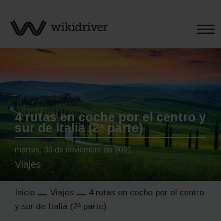
Saltar
al
contenido
4 rutas en coche por el centro y
sur de Italia (2ª parte)
martes, 30 de noviembre de 2021
Viajes
Inicio
Viajes
4 rutas en coche por el centro
y sur de Italia (2ª parte)