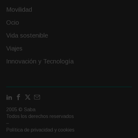
Movilidad
Ocio
Vida sostenible
Viajes
Innovación y Tecnología
LinkedIn
Facebook
X
Contactar
por
2005 © Saba
email
Todos los derechos reservados
–
Política de privacidad y cookies