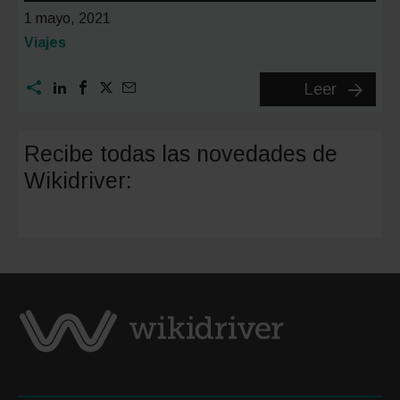
1 mayo, 2021
Categoría:
Viajes
Cómo
Leer
crear
una
Recibe todas las novedades de
ruta
Wikidriver:
en
bici
con
Google
Maps