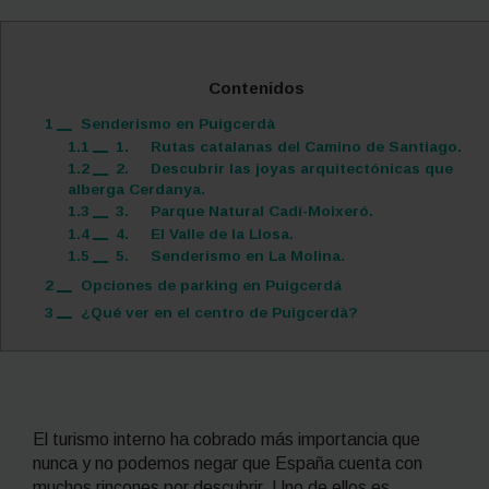
Contenidos
1
Senderismo en Puigcerdà
1.1
1. Rutas catalanas del Camino de Santiago.
1.2
2. Descubrir las joyas arquitectónicas que
alberga Cerdanya.
1.3
3. Parque Natural Cadí-Moixeró.
1.4
4. El Valle de la Llosa.
1.5
5. Senderismo en La Molina.
2
Opciones de parking en Puigcerdá
3
¿Qué ver en el centro de Puigcerdà?
El turismo interno ha cobrado más importancia que
nunca y no podemos negar que España cuenta con
muchos rincones por descubrir. Uno de ellos es