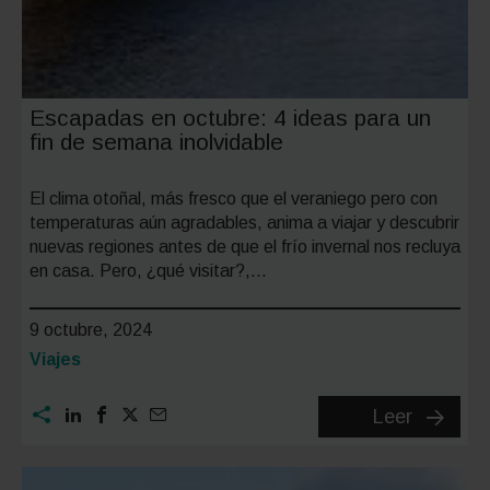
Escapadas en octubre: 4 ideas para un
fin de semana inolvidable
El clima otoñal, más fresco que el veraniego pero con
temperaturas aún agradables, anima a viajar y descubrir
nuevas regiones antes de que el frío invernal nos recluya
en casa. Pero, ¿qué visitar?,…
9 octubre, 2024
Categoría:
Viajes
Escapa
Leer
en
octubre: