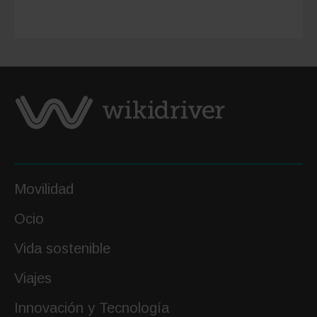
Europa
que
no
te
puedes
perder
Movilidad
Ocio
Vida sostenible
Viajes
Innovación y Tecnología