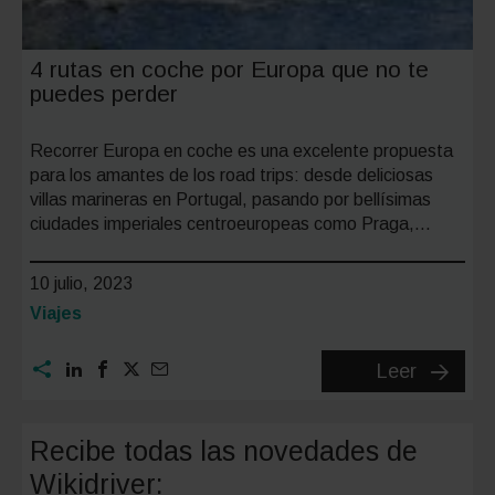
4 rutas en coche por Europa que no te
puedes perder
Recorrer Europa en coche es una excelente propuesta
para los amantes de los road trips: desde deliciosas
villas marineras en Portugal, pasando por bellísimas
ciudades imperiales centroeuropeas como Praga,…
10 julio, 2023
Categoría:
Viajes
4
Leer
rutas
en
Recibe todas las novedades de
coche
Wikidriver:
por