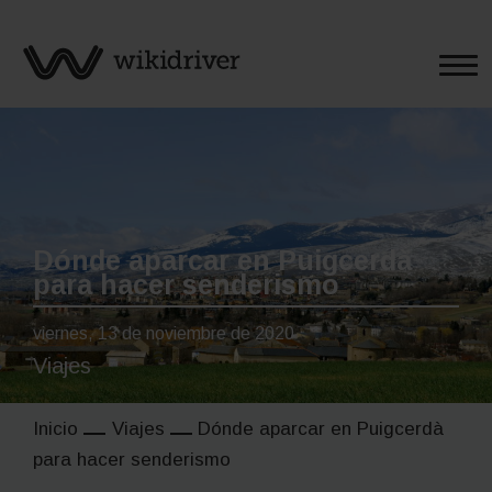
Saltar
al
contenido
Dónde aparcar en Puigcerdà
para hacer senderismo
viernes, 13 de noviembre de 2020
Viajes
Inicio
Viajes
Dónde aparcar en Puigcerdà
para hacer senderismo