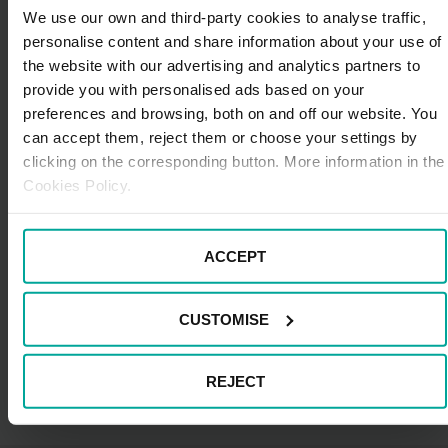
estanque artificial ubicado al noreste de esta población
We use our own and third-party cookies to analyse traffic,
de la Baixa Cerdanya. Su construcción se pudo haber
personalise content and share information about your use of
llevado a cabo entre los años 1200 y 1260 y es un lugar
the website with our advertising and analytics partners to
perfecto para paseos en familia, o simplemente para
provide you with personalised ads based on your
disfrutar de la villa desde otro punto de vista. Durante
preferences and browsing, both on and off our website. You
tu visita, aprovecha para conocer el encantador
can accept them, reject them or choose your settings by
Parque de Schierbeck
, cuyo nombre responde a
clicking on the corresponding button. More information in the
German Schierbeck, quien fue Cónsul General de
Cookies Policy.
Dinamarca en Barcelona.
¿Estás listo para conocer una de las localidades con
más encanto de la provincia de Gerona? ¡Puigcerdà y
ACCEPT
sus alrededores no te van a defraudar!
CUSTOMISE
REJECT