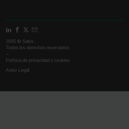
LinkedIn
Facebook
X
Contactar
por
2005 © Saba
email
Todos los derechos reservados
–
Política de privacidad y cookies
Aviso Legal