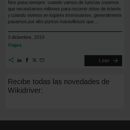
Nos pasa siempre: cuando vamos de turistas creemos
que necesitamos millones para recorrer sitios de interés
y cuando vivimos en lugares interesantes, generalmente
pasamos por alto puntos maravillosos que…
3 diciembre, 2019
Categoría:
Viajes
Valencia
Leer
planes
gratuito
Recibe todas las novedades de
para
Wikidriver:
de
fin
de
semana