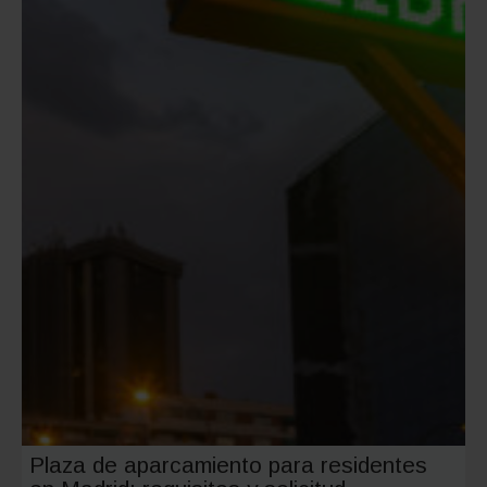
para
todos
los
gustos
Plaza de aparcamiento para residentes