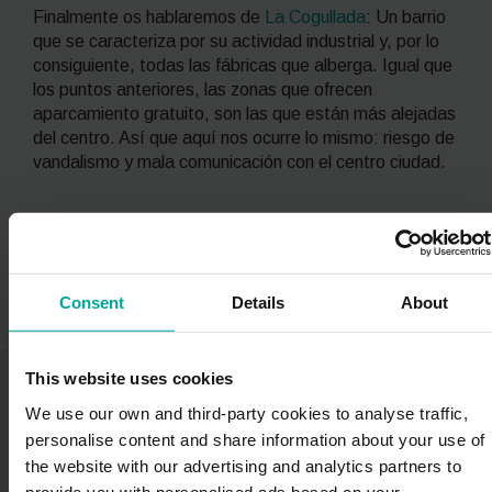
Finalmente os hablaremos de
La Cogullada
: Un barrio
que se caracteriza por su actividad industrial y, por lo
consiguiente, todas las fábricas que alberga. Igual que
los puntos anteriores, las zonas que ofrecen
aparcamiento gratuito, son las que están más alejadas
del centro. Así que aquí nos ocurre lo mismo: riesgo de
vandalismo y mala comunicación con el centro ciudad.
Consent
Details
About
También te puede gustar
This website uses cookies
We use our own and third-party cookies to analyse traffic,
personalise content and share information about your use of
the website with our advertising and analytics partners to
provide you with personalised ads based on your