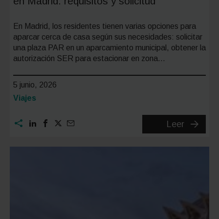
en Madrid: requisitos y solicitud
En Madrid, los residentes tienen varias opciones para
aparcar cerca de casa según sus necesidades: solicitar
una plaza PAR en un aparcamiento municipal, obtener la
autorización SER para estacionar en zona…
5 junio, 2026
Categoría:
Viajes
Plaza
Leer
de
aparcam
para
resident
en
Madrid: