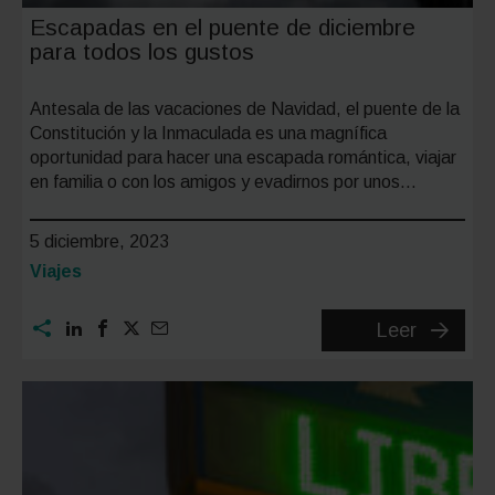
Escapadas en el puente de diciembre
para todos los gustos
Antesala de las vacaciones de Navidad, el puente de la
Constitución y la Inmaculada es una magnífica
oportunidad para hacer una escapada romántica, viajar
en familia o con los amigos y evadirnos por unos…
5 diciembre, 2023
Categoría:
Viajes
Escapa
Leer
en
el
puente
de
diciemb