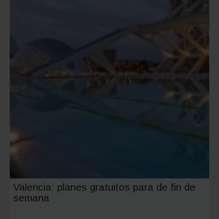
requisit
y
solicitud
Valencia: planes gratuitos para de fin de
semana