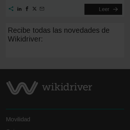
Comien
Leer
el
nuevo
Recibe todas las novedades de
año
Wikidriver:
rodeado
de
natural
Movilidad