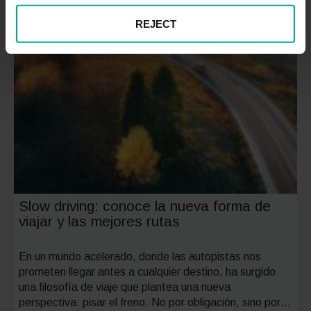
REJECT
Slow driving: conoce la nueva forma de
viajar y las mejores rutas
En un mundo acelerado, donde las autopistas nos
prometen llegar antes a cualquier destino, ha surgido
una filosofía de viaje que plantea una nueva
perspectiva: pisar el freno. No por obligación, sino por…