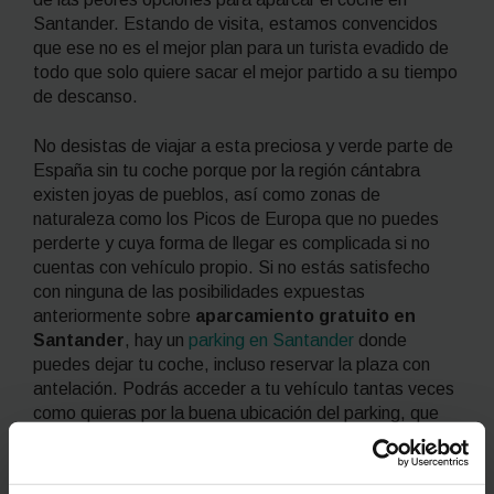
Santander. Estando de visita, estamos convencidos
que ese no es el mejor plan para un turista evadido de
todo que solo quiere sacar el mejor partido a su tiempo
de descanso.
No desistas de viajar a esta preciosa y verde parte de
España sin tu coche porque por la región cántabra
existen joyas de pueblos, así como zonas de
naturaleza como los Picos de Europa que no puedes
perderte y cuya forma de llegar es complicada si no
cuentas con vehículo propio. Si no estás satisfecho
con ninguna de las posibilidades expuestas
anteriormente sobre
aparcamiento gratuito en
Santander
, hay un
parking en Santander
donde
puedes dejar tu coche, incluso reservar la plaza con
antelación. Podrás acceder a tu vehículo tantas veces
como quieras por la buena ubicación del parking, que
además podrás reservar con antelación y con
descuento.