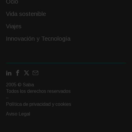
Ocio
Vida sostenible
Viajes
Innovación y Tecnología
LinkedIn
Facebook
X
Contactar
por
2005 © Saba
email
Todos los derechos reservados
–
Política de privacidad y cookies
Aviso Legal