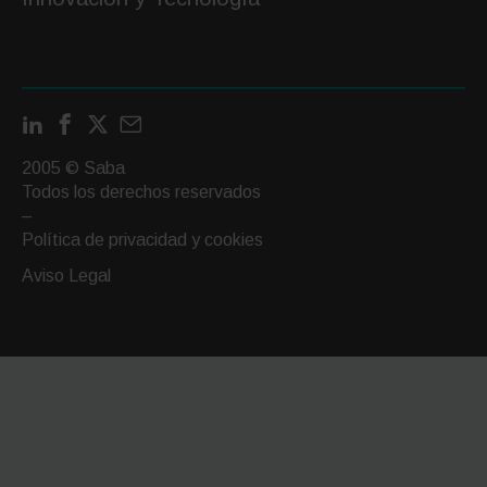
LinkedIn
Facebook
X
Contactar
por
2005 © Saba
email
Todos los derechos reservados
–
Política de privacidad y cookies
Aviso Legal