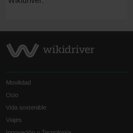
Wikidriver:
precio
de
la
gasolina
y
otros
combust
Movilidad
Ocio
Vida sostenible
Viajes
Innovación y Tecnología