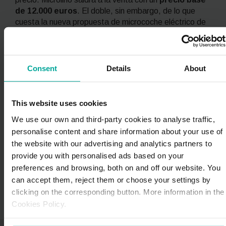
de
12.000 euros
. El doble, sin embargo, de lo que
cuesta la nueva propuesta de microcoche eléctrico de
Citroën. De momento, el ‘Isetta eléctrtico’ se puede
reservar y ya hay más de 17.000 peticiones.
Si no estás seguro de hacer el cambio de la movilidad
Consent
Details
About
por combustible a la eléctrica, piensa que todo apunta
a que cada vez habrá
más puntos de carga
diseminados por la geografía española
y que son
This website uses cookies
muchos los
parkings
que optan por adaptar sus
We use our own and third-party cookies to analyse traffic,
instalaciones a la manera más sostenible de
personalise content and share information about your use of
desplazarse
.
the website with our advertising and analytics partners to
provide you with personalised ads based on your
preferences and browsing, both on and off our website. You
can accept them, reject them or choose your settings by
clicking on the corresponding button. More information in the
Cookies Policy.