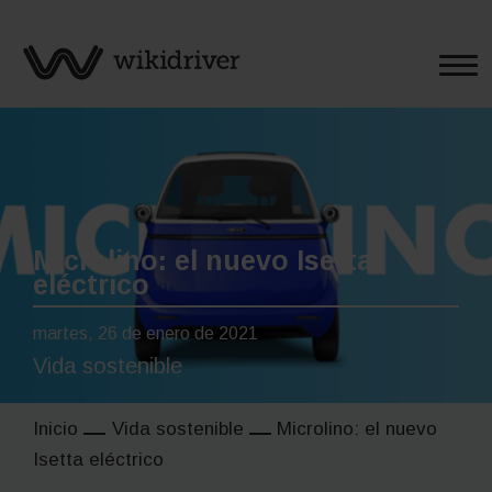
Saltar
al
contenido
Microlino: el nuevo Isetta
eléctrico
martes, 26 de enero de 2021
Vida sostenible
Inicio
Vida sostenible
Microlino: el nuevo
Isetta eléctrico