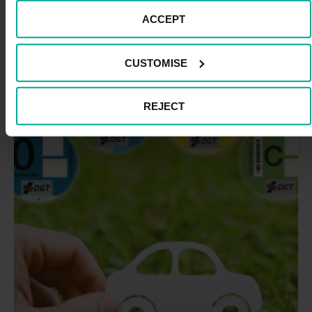
También te puede gustar
ACCEPT
CUSTOMISE
REJECT