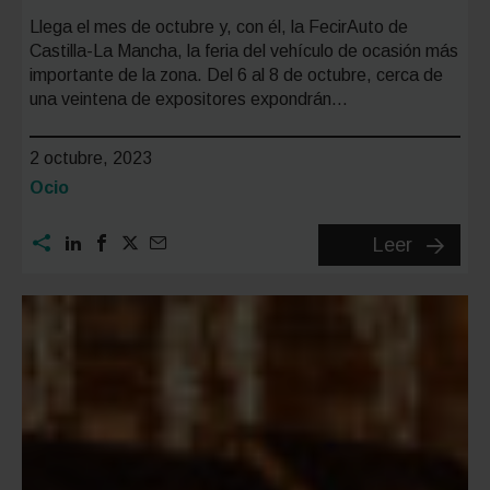
Llega el mes de octubre y, con él, la FecirAuto de
Castilla-La Mancha, la feria del vehículo de ocasión más
importante de la zona. Del 6 al 8 de octubre, cerca de
una veintena de expositores expondrán…
2 octubre, 2023
Categoría:
Ocio
Fecirau
Leer
2023:
la
feria
de
vehícul
de
segund
mano