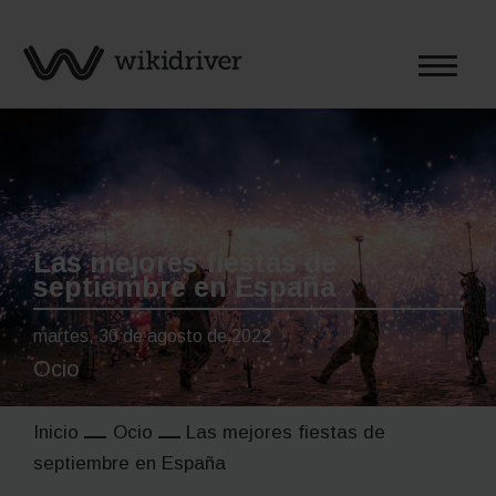
Saltar
al
contenido
Las mejores fiestas de
septiembre en España
martes, 30 de agosto de 2022
Ocio
Inicio
Ocio
Las mejores fiestas de
septiembre en España