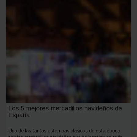
más
importa
de
Castilla-
La
Manch
Los 5 mejores mercadillos navideños de
España
Una de las tantas estampas clásicas de esta época