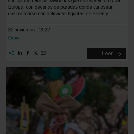
son los mercadillos navideños que se instalan en toda
Europa, con decenas de paradas donde curiosear,
ensimismarse con delicadas figuritas de Belén y…
30 noviembre, 2022
Categoría:
Ocio
Los
Leer
5
mejores
mercadil
navideñ
de
España