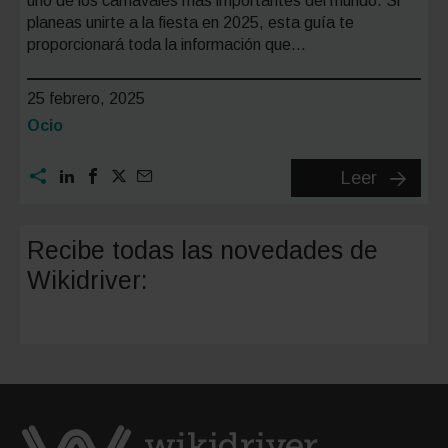
uno de los carnavales más importantes del mundo. Si
planeas unirte a la fiesta en 2025, esta guía te
proporcionará toda la información que…
25 febrero, 2025
Categoría:
Ocio
Carnava
Leer
de
Las
Recibe todas las novedades de
Palmas
Wikidriver:
de
Gran
Canaria
2025:
Fechas,
eventos