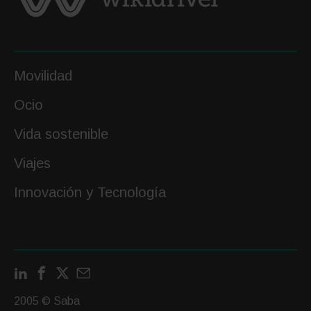
y
dónde
aparcar.
¡Vive
Movilidad
la
fiesta
Ocio
más
Vida sostenible
vibrante
de
Viajes
la
Innovación y Tecnología
isla
sin
estrés!
LinkedIn
Facebook
X
Contactar
por
2005 © Saba