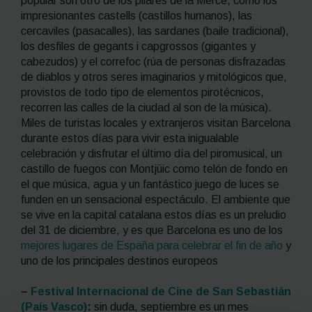
popular son otro de los pilares de la Mercè, como los
impresionantes
castells
(castillos humanos), las
cercaviles
(pasacalles), las
sardanes
(baile tradicional),
los desfiles de
gegants i capgrossos
(gigantes y
cabezudos) y el correfoc (rúa de personas disfrazadas
de diablos y otros seres imaginarios y mitológicos que,
provistos de todo tipo de elementos pirotécnicos,
recorren las calles de la ciudad al son de la música).
Miles de turistas locales y extranjeros visitan Barcelona
durante estos días para vivir esta inigualable
celebración y disfrutar el último día del piromusical, un
castillo de fuegos con Montjüic como telón de fondo en
el que música, agua y un fantástico juego de luces se
funden en un sensacional espectáculo. El ambiente que
se vive en la capital catalana estos días es un preludio
del 31 de diciembre, y es que Barcelona es uno de los
mejores lugares de España para celebrar el fin de año
y
uno de los principales destinos europeos
–
Festival Internacional de Cine de San Sebastián
(País Vasco)
:
sin duda, septiembre es un mes