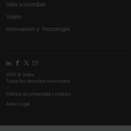
Vida sostenible
Viajes
Innovación y Tecnología
LinkedIn
Facebook
X
Contactar
por
2005 © Saba
email
Todos los derechos reservados
–
Política de privacidad y cookies
Aviso Legal