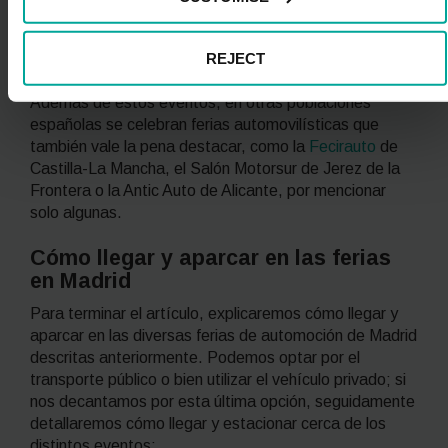
sus propios coches clásicos.
Fechas
: del 28 al 30 de noviembre en IFEMA.
REJECT
Además de estos eventos, en otras poblaciones
españolas se celebran ferias automovilísticas que
también vale la pena destacar, como la
Fecirauto
de
Castilla-La Mancha, el Salón Motorsur de Jerez de la
Frontera o la Antic Auto de Alicante, por mencionar
solo algunas.
Cómo llegar y aparcar en las ferias
en Madrid
Para terminar el artículo, explicaremos cómo llegar y
aparcar en las diversas ferias de automoción de Madrid
descritas anteriormente. Podemos optar por el
transporte público o bien utilizar el vehículo privado; si
nos decantamos por esta última opción, seguidamente
detallaremos cómo llegar y estacionar cerca de los
distintos eventos: