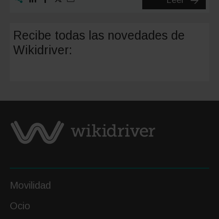
Leer
de
museos
Recibe todas las novedades de
en
Wikidriver:
Madrid:
visita
los
3
mejores
museos
del
país
Movilidad
Ocio