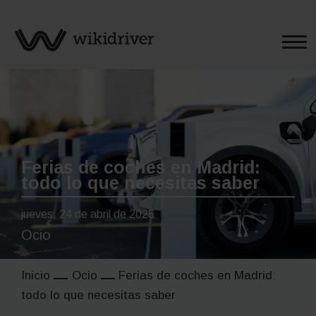
Saltar
al
contenido
Ferias de coches en Madrid:
todo lo que necesitas saber
jueves, 24 de abril de 2025
Ocio
Inicio
Ocio
Ferias de coches en Madrid:
todo lo que necesitas saber