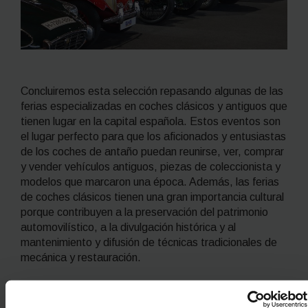
Concluiremos esta selección repasando algunas de las
ferias
especializadas en coches clásicos y antiguos que
tienen lugar en la capital española. Estos eventos son
el lugar perfecto para que los aficionados y entusiastas
de los coches de antaño puedan reunirse, ver, comprar
y vender vehículos antiguos, piezas de coleccionista y
modelos que marcaron una época. Además, las ferias
de coches clásicos tienen una gran importancia cultural
porque contribuyen a la preservación del patrimonio
automovilístico, a la divulgación histórica y al
mantenimiento y difusión de técnicas tradicionales de
mecánica y restauración.
Classic Madrid (Salón Internacional del
Vehículo Clásico)
: del 21 al 23 de febrero
el