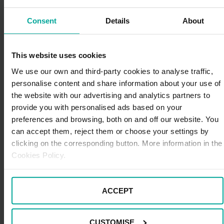
Pabellón de Cristal del recinto ferial de la Casa de
Campo de Madrid acogió una de las mayores ferias
Consent
Details
About
dedicadas al motor clásico en España. Celebrada
desde hace casi 30 años, el evento contó con un
amplio listado de expositores, empresas
This website uses cookies
automovilísticas, clubes y aficionados nacionales e
We use our own and third-party cookies to analyse traffic,
internacionales. También se organizó un
personalise content and share information about your use of
interesante programa de actividades que pusieron
the website with our advertising and analytics partners to
en valor acciones y experiencias relativas al
patrimonio clásico automotriz y que impulsaron la
provide you with personalised ads based on your
actividad comercial de este sector.
preferences and browsing, both on and off our website. You
can accept them, reject them or choose your settings by
Retromóvil Madrid
:
cita ineludible para los
clicking on the corresponding button. More information in the
amantes de las motocicletas y los automóviles
Cookies Policy.
antiguos, es la feria más antigua de la capital en el
sector del vehículo de época, clásico y de
colección y cada año congrega a miles de
personas. Incluye una gran zona expositiva con una
ACCEPT
amplia gama de vehículos antiguos, una área
comercial, numerosas actividades especiales y un
CUSTOMISE
aparcamiento donde los asistentes pueden exhibir