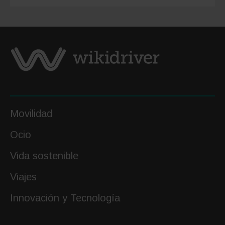
planes
para
todos
los
gustos
Movilidad
Ocio
Vida sostenible
Viajes
Innovación y Tecnología