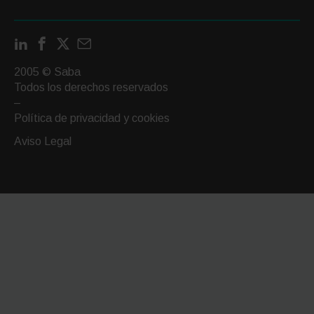
LinkedIn
Facebook
X
Contactar
por
2005 © Saba
email
Todos los derechos reservados
–
Política de privacidad y cookies
Aviso Legal