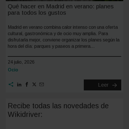
Qué hacer en Madrid en verano: planes
para todos los gustos
Madrid en verano combina calor intenso con una oferta
cultural, gastronómica y de ocio muy amplia. Para
disfrutarla mejor, conviene organizar los planes según la
hora del día: parques y paseos a primera…
24 julio, 2026
Categoría:
Ocio
Qué
Leer
hacer
en
Recibe todas las novedades de
Madrid
Wikidriver:
en
verano: