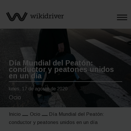
Saltar
al
contenido
Día Mundial del Peatón:
conductor y peatones unidos
en un día
lunes, 17 de agosto de 2020
Ocio
Inicio
Ocio
Día Mundial del Peatón:
conductor y peatones unidos en un día