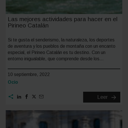
Las mejores actividades para hacer en el
Pirineo Catalán
Si te gusta el senderismo, la naturaleza, los deportes
de aventura y los pueblos de montaña con un encanto
especial, el Pirineo Catalán es tu destino. Con un
entorno inigualable, que comprende desde los…
10 septiembre, 2022
Categoría:
Ocio
Las
Leer
mejores
activida
para