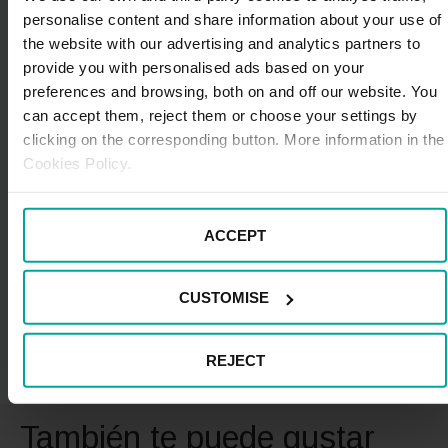
día, es fundamental para cuidar tu vida y la de los
personalise content and share information about your use of
demás. Si tienes niños en casa, edúcalos desde
the website with our advertising and analytics partners to
pequeños y enséñales las normas generales de
provide you with personalised ads based on your
circulación tanto en vías urbanas como en el resto.
preferences and browsing, both on and off our website. You
can accept them, reject them or choose your settings by
Desde
Wikidriver
, también te invitamos a participar
clicking on the corresponding button. More information in the
de todas las actividades online que se lleven a cabo
Cookies Policy.
para concienciar acerca de la importancia de acatar las
normas de seguridad vial. ¡Usa las redes sociales en
positivo! Es una buena ocasión para difundir un
mensaje tan potente entre tu comunidad de amigos.
ACCEPT
CUSTOMISE
REJECT
También te puede gustar