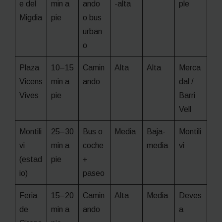
e del
min a
ando
-alta
ple
Migdia
pie
o bus
urban
o
Plaza
10–15
Camin
Alta
Alta
Merca
Vicens
min a
ando
dal /
Vives
pie
Barri
Vell
Montili
25–30
Bus o
Media
Baja-
Montili
vi
min a
coche
media
vi
(estad
pie
+
io)
paseo
Feria
15–20
Camin
Alta
Media
Deves
de
min a
ando
a