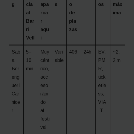
g
cia
apa
s
o
os
máx
al
rca
de
ima
Bar
r
pla
ri
aqu
zas
Vell
í
Sab
5–
Muy
Vari
406
24h
EV,
~2,
a
10
cént
able
PM
2 m
Ber
min
rico,
R,
eng
acc
tick
uer i
eso
etle
Car
rápi
ss,
nice
do
VIA
r
al
-T
festi
val