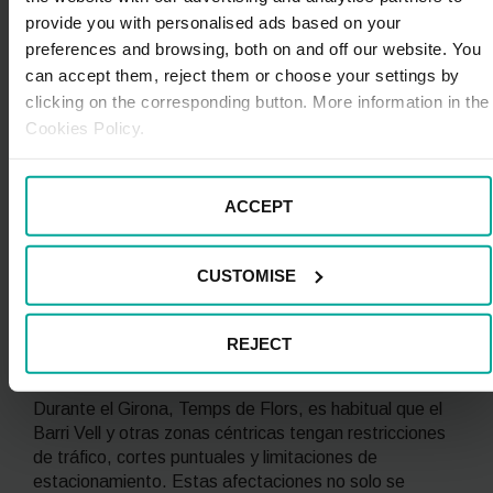
Tre
bue
provide you with personalised ads based on your
n
na
preferences and browsing, both on and off our website. You
can accept them, reject them or choose your settings by
con
clicking on the corresponding button. More information in the
exió
Cookies Policy.
n
tran
spor
ACCEPT
te
CUSTOMISE
Restricciones de tráfico y calles
cortadas durante Girona, Temps de
REJECT
Flors
Durante el Girona, Temps de Flors, es habitual que el
Barri Vell y otras zonas céntricas tengan restricciones
de tráfico, cortes puntuales y limitaciones de
estacionamiento. Estas afectaciones no solo se