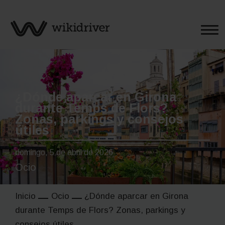
Saltar
al
contenido
¿Dónde aparcar en Girona
durante Temps de Flors?
Zonas, parkings y consejos
útiles
domingo, 5 de abril de 2026
Ocio
Inicio
Ocio
¿Dónde aparcar en Girona
durante Temps de Flors? Zonas, parkings y
consejos útiles