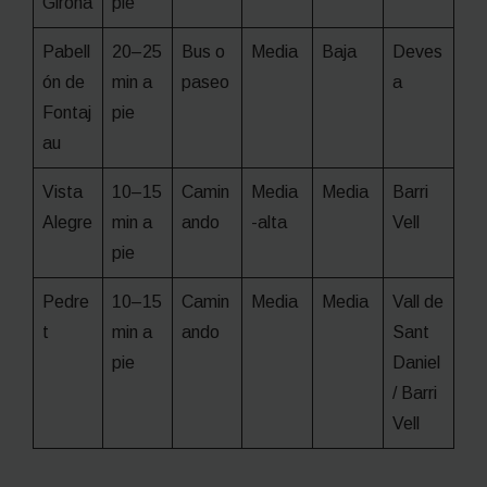
Girona
pie
Pabell
20–25
Bus o
Media
Baja
Deves
ón de
min a
paseo
a
Fontaj
pie
au
Vista
10–15
Camin
Media
Media
Barri
Alegre
min a
ando
-alta
Vell
pie
Pedre
10–15
Camin
Media
Media
Vall de
t
min a
ando
Sant
pie
Daniel
/ Barri
Vell