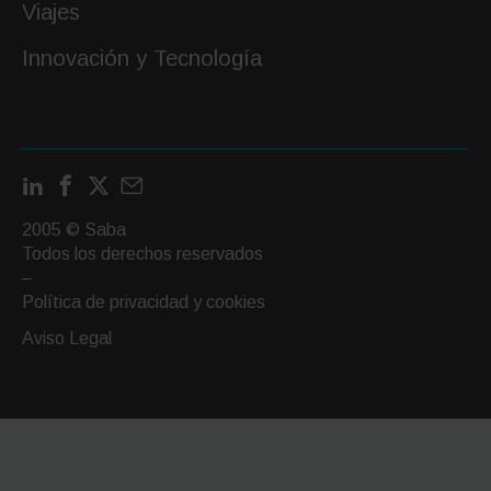
Viajes
Innovación y Tecnología
LinkedIn
Facebook
X
Contactar
por
2005 © Saba
email
Todos los derechos reservados
–
Política de privacidad y cookies
Aviso Legal