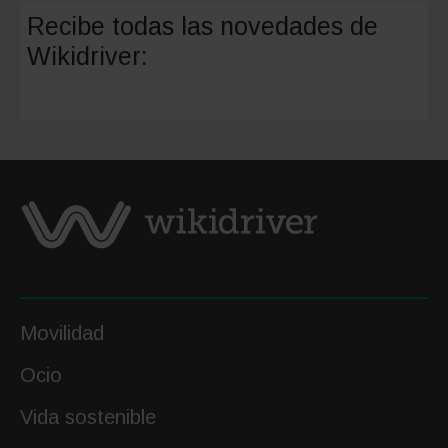
Nave
Recibe todas las novedades de
A-
Wikidriver:
122,
el
Museo
de
SEAT
en
Barcelo
Movilidad
Ocio
Vida sostenible