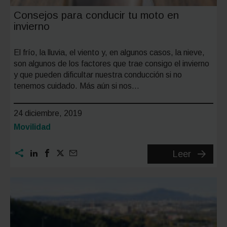
Consejos para conducir tu moto en
invierno
El frío, la lluvia, el viento y, en algunos casos, la nieve,
son algunos de los factores que trae consigo el invierno
y que pueden dificultar nuestra conducción si no
tenemos cuidado. Más aún si nos…
24 diciembre, 2019
Categoría:
Movilidad
Consejo
Leer
para
conduci
tu
moto
en