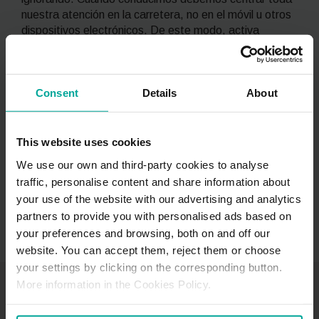
nuestra atención en la carretera, no en el móvil u otros
dispositivos electrónicos. De este modo, activa
previamente el modo manos libres de tu móvil, pide al
copiloto que lo use por ti o detente si necesitas hacerlo
tú.
Consent
Details
About
Con estas recomendaciones y mucha responsabilidad y
sentido común, esperamos que tengas unas
Navidades felices, seguras y sin sorpresas al volante.
This website uses cookies
We use our own and third-party cookies to analyse
traffic, personalise content and share information about
your use of the website with our advertising and analytics
partners to provide you with personalised ads based on
your preferences and browsing, both on and off our
website. You can accept them, reject them or choose
your settings by clicking on the corresponding button.
También te puede gustar
More information in the Cookies Policy.