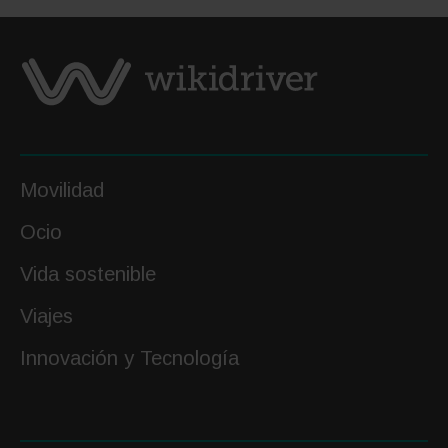
quién
puede
usarlo?
Movilidad
Ocio
Vida sostenible
Viajes
Innovación y Tecnología