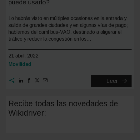
puede usarlo?
Lo habrás visto en múltiples ocasiones en la entrada y
salida de grandes ciudades y en algunas vías de pago;
hablamos del carril bus-VAO, destinado a aligerar el
tráfico y reducir la congestión en los…
21 abril, 2022
Categoría:
Movilidad
Carril
Leer
bus-
VAO:
Recibe todas las novedades de
¿para
Wikidriver:
qué
sirve
y