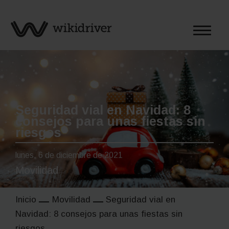
Saltar
al
contenido
Seguridad vial en Navidad: 8
consejos para unas fiestas sin
riesgos
lunes, 6 de diciembre de 2021
Movilidad
Inicio
Movilidad
Seguridad vial en
Navidad: 8 consejos para unas fiestas sin
riesgos