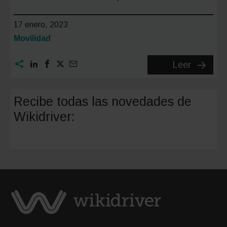
17 enero, 2023
Categoría:
Movilidad
Cupra
Leer
Born
2023:
Recibe todas las novedades de
100%
Wikidriver:
eléctric
con
500
km
de
autono