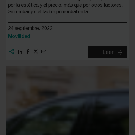
por la estética y el precio, más que por otros factores.
Sin embargo, el factor primordial en la…
24 septiembre, 2022
Categoría:
Movilidad
¿Qué
Leer
debes
tener
en
cuenta
antes
de
comprar
un
casco