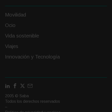
Movilidad
Ocio
Vida sostenible
Viajes
Innovación y Tecnología
LinkedIn
Facebook
X
Contactar
por
2005 © Saba
email
Todos los derechos reservados
–