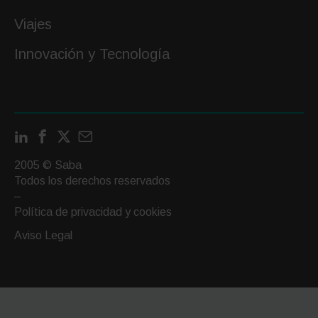
Viajes
Innovación y Tecnología
LinkedIn
Facebook
X
Contactar
por
2005 © Saba
email
Todos los derechos reservados
–
Política de privacidad y cookies
Aviso Legal