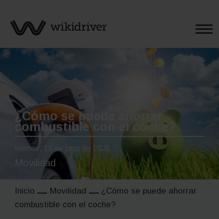
Saltar
al
contenido
¿Cómo se puede ahorrar
combustible con el coche?
viernes, 13 de junio de 2025
Movilidad
Inicio
Movilidad
¿Cómo se puede ahorrar
combustible con el coche?