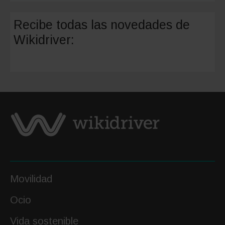
impuest
tiene
Recibe todas las novedades de
la
Wikidriver:
compra
de
un
coche
de
segund
mano?
Movilidad
Ocio
Vida sostenible