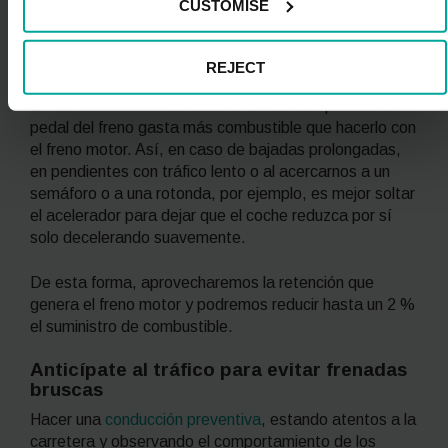
CUSTOMISE
también nos indicará cuándo hacerlo.
Usa el freno motor en bajadas o
REJECT
retenciones
En ciertas situaciones detener el vehículo pisando el
pedal del freno gasta más combustible que hacerlo con
el freno motor. Así, en caso de bajadas prolongadas,
en pendientes con tráfico lento o al acercarnos a un
semáforo o a una rotonda, por ejemplo, es mejor soltar
el acelerador para dejar que el coche reduzca por sí
solo decelerando suavemente.
De esta forma, aprovecharemos la retención que
genera el freno motor y podremos reducir hasta un 2 %
el suministro de combustible.
Anticípate al tráfico para evitar frenadas
bruscas
Hacer una
conducción preventiva
, estando atentos a la
carretera y observando el comportamiento de los