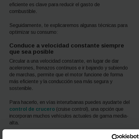
eficiente es clave para reducir el gasto de
combustible.
Seguidamente, te explicaremos algunas técnicas para
optimizar su consumo:
Conduce a velocidad constante siempre
que sea posible
Circular a una velocidad constante, en lugar de dar
acelerones, frenazos continuos e ir bajando y subiendo
de marchas, permite que el motor funcione de forma
más eficiente y la conducción sea más segura y
sostenible.
Para hacerlo, en vías interurbanas puedes ayudarte del
control de crucero
(
cruise control
), una opción que
incorporan muchos vehículos actuales de gama media-
alta.
Cambia a marchas largas tan pronto