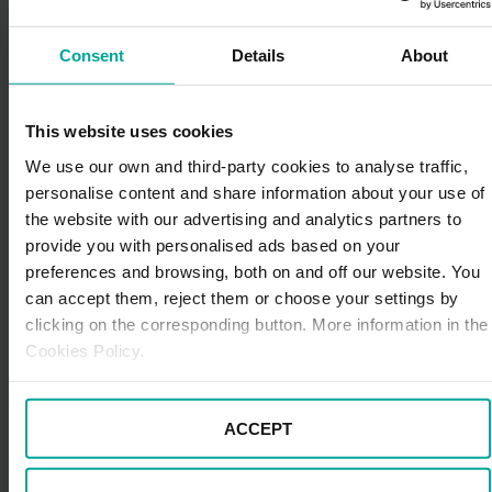
como sea posible
Las marchas largas
permiten optimizar el consumo
Consent
Details
About
de combustible
porque hacen que el motor funcione a
menos revoluciones por minuto (rpm) para una misma
velocidad, hecho que implica menos esfuerzo de este
This website uses cookies
elemento y, por ende, menos consumo.
We use our own and third-party cookies to analyse traffic,
De este modo, lo más recomendable para ahorrar
personalise content and share information about your use of
carburante es circular con marchas largas el mayor
the website with our advertising and analytics partners to
tiempo posible (por ejemplo, en 4ª o 5ª marcha en
provide you with personalised ads based on your
ciudad, siempre respetando los límites de velocidad).
preferences and browsing, both on and off our website. You
Para ello, deberemos subir de marcha sin revolucionar
can accept them, reject them or choose your settings by
el motor, es decir, sin acelerarlo.
clicking on the corresponding button. More information in the
Cookies Policy.
Como norma general, en un coche diésel se aconseja
cambiar de marcha entre las 1.500 y 2.500 rpm y, en el
caso de uno de gasolina, entre las 2.000 y 2.500 rpm;
ACCEPT
el cuentarrevoluciones del vehículo nos ayudará a
saber cuándo cambiar, aunque si no nuestro coche no
dispone de este elemento, el propio sonido del motor