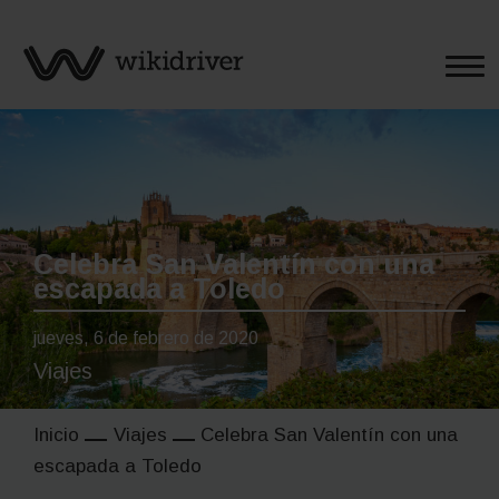
Saltar
al
contenido
Celebra San Valentín con una
escapada a Toledo
jueves, 6 de febrero de 2020
Viajes
Inicio
Viajes
Celebra San Valentín con una
escapada a Toledo