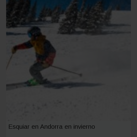
consejo
y
alternat
seguras
Esquiar en Andorra en invierno