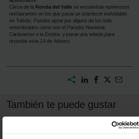
apasionante.
Cerca de la
Ronda del Valle
se encuentran numerosos
restaurantes en los que pasar un atardecer inolvidable
en Toledo. Puedes optar por alguno de los más
renombrados como son el Parador Nacional,
Caravantes o la Ermita, y pasar una velada para
recordar este 14 de febrero.
También te puede gustar