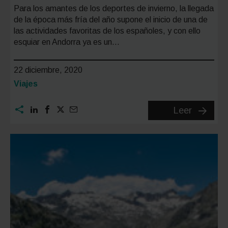
Para los amantes de los deportes de invierno, la llegada
de la época más fría del año supone el inicio de una de
las actividades favoritas de los españoles, y con ello
esquiar en Andorra ya es un…
22 diciembre, 2020
Categoría:
Viajes
Esquiar
Leer
en
Andorra
en
invierno