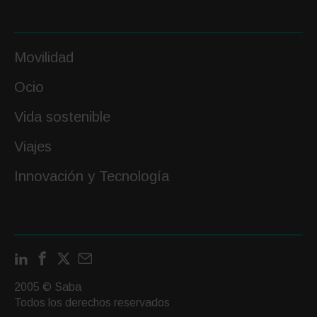
Movilidad
Ocio
Vida sostenible
Viajes
Innovación y Tecnología
LinkedIn
Facebook
X
Contactar
por
2005 © Saba
email
Todos los derechos reservados