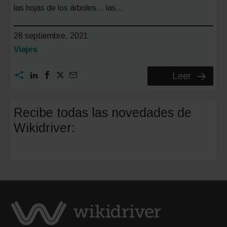
las hojas de los árboles… las…
28 septiembre, 2021
Categoría:
Viajes
Las
Leer
mejores
rutas
Recibe todas las novedades de
en
Wikidriver:
coche
por
el
Pirineo